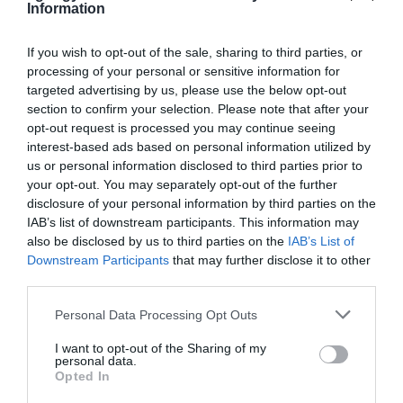
Information
If you wish to opt-out of the sale, sharing to third parties, or
ORBÁN EGYKORI VÍZÜGYI ÁLLAMTITKÁRA
processing of your personal or sensitive information for
IS ELLENTMONDOTT A VOL...
2026. augusztus 09
|
Mindenki ügye
targeted advertising by us, please use the below opt-out
section to confirm your selection. Please note that after your
opt-out request is processed you may continue seeing
interest-based ads based on personal information utilized by
us or personal information disclosed to third parties prior to
your opt-out. You may separately opt-out of the further
A GYAKORNOKI MUNKA: LEHETŐSÉGEK ÉS
disclosure of your personal information by third parties on the
KIHÍVÁSOK A KARRIER KE...
IAB’s list of downstream participants. This information may
2026. augusztus 09
|
Promóció
also be disclosed by us to third parties on the
IAB’s List of
Downstream Participants
that may further disclose it to other
third parties.
Please note that this website/app uses one or more Google
Personal Data Processing Opt Outs
services and may gather and store information including but
35 PERCES TANÓRÁK ÉS KEVESEBB HÁZI
not limited to your visit or usage behaviour. You may click to
I want to opt-out of the Sharing of my
FELADAT JÖHET AZ ALSÓ ...
personal data.
grant or deny consent to Google and its third-party tags to
2026. augusztus 08
|
Mindenki ügye
Opted In
use your data for below specified purposes in below Google