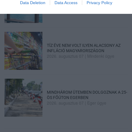
Data Deletion
Data Access
Privacy Policy
LEÁLLÍTOTT SZOLGÁLTATÁSOK AZ EGRI...
2026. augusztus 07
|
Eger ügye
TÍZ ÉVE NEM VOLT ILYEN ALACSONY AZ
INFLÁCIÓ MAGYARORSZÁGON
2026. augusztus 07
|
Mindenki ügye
MINDHÁROM ÜTEMBEN DOLGOZNAK A 25-
ÖS FŐÚTON EGERBEN
2026. augusztus 07
|
Eger ügye