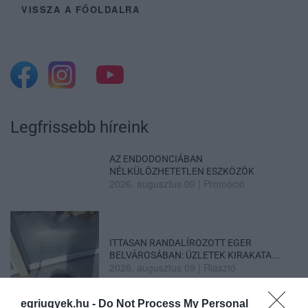
VISSZA A FŐOLDALRA
Legfrissebb híreink
AZ ENDODONCIÁBAN
NÉLKÜLÖZHETETLEN ESZKÖZÖK
2026. augusztus 09
|
Promóció
ITTASAN RANDALÍROZOTT EGER
BELVÁROSÁBAN: ÜZLETEK KIRAKATA...
2026. augusztus 09
|
Riasztó
egriugyek.hu -
Do Not Process My Personal