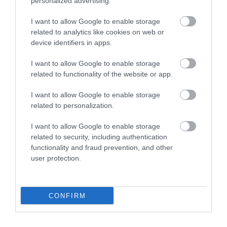
2026. augusztus 08
|
Promóció
personalized advertising.
I want to allow Google to enable storage
related to analytics like cookies on web or
device identifiers in apps.
TÖBB MINT EGY HÓNAP IS LEHET, MIRE
I want to allow Google to enable storage
TELJESEN ÚJRAINDUL A P...
related to functionality of the website or app.
2026. augusztus 07
|
Mindenki ügye
I want to allow Google to enable storage
related to personalization.
I want to allow Google to enable storage
related to security, including authentication
TANULJ NÉMETÜL OTTHONRÓL: A
functionality and fraud prevention, and other
DIGITÁLIS TANULÁS ELŐNYEI
user protection.
2026. augusztus 07
|
Promóció
CONFIRM
ÚJRAINDULNAK A KORÁBBAN