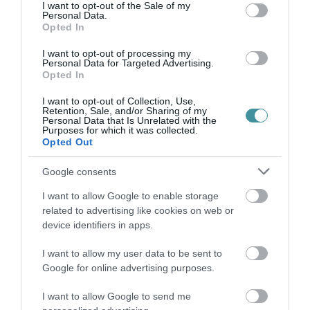
consent section.
I want to opt-out of the Sale of my
Personal Data.
Opted In
I want to opt-out of processing my
Personal Data for Targeted Advertising.
BAKA ANDRÁST JELÖLI KÖZTÁRSASÁGI
Opted In
ELNÖKNEK A TISZA
2026. augusztus 08
|
Mindenki ügye
I want to opt-out of Collection, Use,
Retention, Sale, and/or Sharing of my
Personal Data that Is Unrelated with the
Purposes for which it was collected.
Opted Out
Google consents
ÚJ MAGYAR KÜLÜGYI STRATÉGIA KÉSZÜL,
TELJES SZAKÍTÁS JÖN A...
I want to allow Google to enable storage
2026. augusztus 08
|
Mindenki ügye
related to advertising like cookies on web or
device identifiers in apps.
I want to allow my user data to be sent to
Google for online advertising purposes.
TATA ELBŰVÖLŐ LÁTVÁNYOSSÁGAI,
I want to allow Google to send me
AMIKÉRT ÉRDEMES MEGNÉZNI