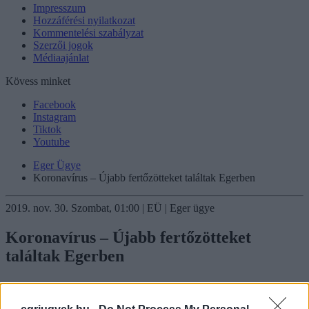
Impresszum
Hozzáférési nyilatkozat
Kommentelési szabályzat
Szerzői jogok
Médiaajánlat
Kövess minket
Facebook
Instagram
Tiktok
Youtube
Eger Ügye
Koronavírus – Újabb fertőzötteket találtak Egerben
2019. nov. 30. Szombat, 01:00 | EÜ | Eger ügye
Koronavírus – Újabb fertőzötteket
találtak Egerben
Nőtt az egri aktív esetek száma, és a megye más településein is