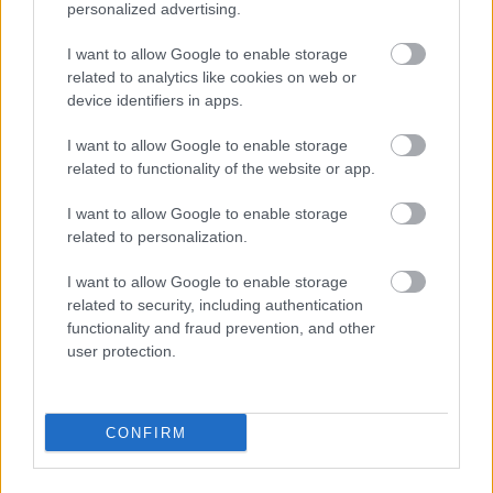
personalized advertising.
2026. augusztus 07
|
Promóció
I want to allow Google to enable storage
related to analytics like cookies on web or
Újraindulnak a korábban leállított szolgáltatások az
device identifiers in apps.
egri...
I want to allow Google to enable storage
2026. augusztus 07
|
Eger ügye
related to functionality of the website or app.
I want to allow Google to enable storage
Tíz éve nem volt ilyen alacsony az infláció
related to personalization.
Magyarországon
I want to allow Google to enable storage
2026. augusztus 07
|
Mindenki ügye
related to security, including authentication
functionality and fraud prevention, and other
user protection.
Mindhárom ütemben dolgoznak a 25-ös főúton
Egerben
2026. augusztus 07
|
Eger ügye
CONFIRM
Halmentés Szarvaskőnél: őshonos és védett halakat