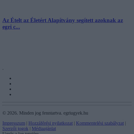
Az Ételt az Életért Alapítvány segített azoknak az
egri c...
.
©
2026.
Minden jog fenntartva. egriugyek.hu
Impresszum
|
Hozzáférési nyilatkozat
|
Kommentelési szabályzat
|
Szerzői jogok
|
Médiaajánlat
Ugrás a lap tetejére