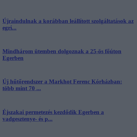
Újraindulnak a korábban leállított szolgáltatások az
egri...
Mindhárom ütemben dolgoznak a 25-ös főúton
Egerben
Új hűtőrendszer a Markhot Ferenc Kórházban:
több mint 70 ...
Éjszakai permetezés kezdődik Egerben a
vadgesztenye- és p...