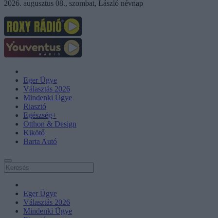
2026. augusztus 08., szombat, László névnap
Eger Ügye
Választás 2026
Mindenki Ügye
Riasztó
Egészség+
Otthon & Design
Kikötő
Barta Autó
Eger Ügye
Választás 2026
Mindenki Ügye