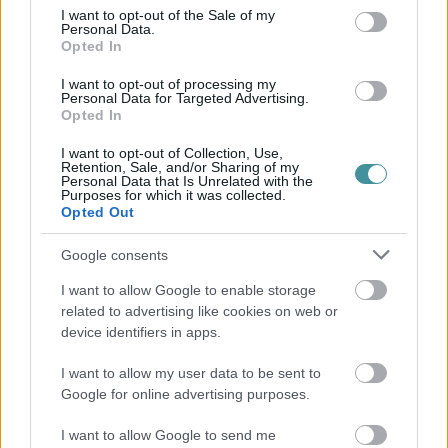
consent section.
I want to opt-out of the Sale of my
Personal Data.
Opted In
Ne maradjon le a legfrissebb hírekről, kövessen bennünket az
EGRI ÜGYEK Google Hírek oldalán!
I want to opt-out of processing my
Personal Data for Targeted Advertising.
Vissza a főoldalra
Opted In
I want to opt-out of Collection, Use,
Retention, Sale, and/or Sharing of my
Personal Data that Is Unrelated with the
Purposes for which it was collected.
Opted Out
Legfrissebb híreink
Google consents
I want to allow Google to enable storage
related to advertising like cookies on web or
Több mint egy hónap is lehet, mire teljesen
device identifiers in apps.
újraindul a p...
I want to allow my user data to be sent to
2026. augusztus 07
|
Mindenki ügye
Google for online advertising purposes.
I want to allow Google to send me
Tanulj németül otthonról: a digitális tanulás előnyei