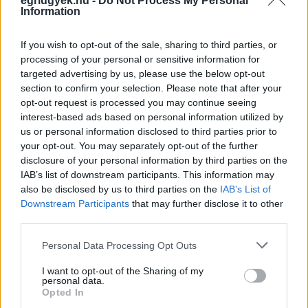
egriugyek.hu -
Do Not Process My Personal
Information
vannak fertőzöttek.
Miután szerdán arról számoltak be, hogy
Egerben 8 koronavírus-
If you wish to opt-out of the sale, sharing to third parties, or
fertőzött van
, csütörtökön az
Eger Hírek
azt írta: az előző napi nyolc
processing of your personal or sensitive information for
új egri koronavírus-fertőzött után most újabb két személynél
mutatták ki a vírust. Az oldal információi szerint egy negyvenes
targeted advertising by us, please use the below opt-out
éveiben járó családanyánál és egy kamasz lánynál. Tüneteik enyhék,
section to confirm your selection. Please note that after your
házi karanténban vannak.
opt-out request is processed you may continue seeing
interest-based ads based on personal information utilized by
Egy
másik cikkben
arról is írtak, mely Heves megyei településeken
us or personal information disclosed to third parties prior to
találtak még koronavírusosokat: van fertőzött Füzesabonyban,
továbbá Noszvajon (5 fő), Kerecsenden (1 fő), valamint
your opt-out. You may separately opt-out of the further
Gyöngyösön, Hatvanban, Feldebrőn és Sarudon is. A portál úgy
disclosure of your personal information by third parties on the
tudja, többségük fiatal, házi karanténban vannak, a betegségük
IAB’s list of downstream participants. This information may
egyelőre nem igényel kórházi ellátást.
also be disclosed by us to third parties on the
IAB’s List of
Downstream Participants
that may further disclose it to other
Firssítés:
a délután folyamán ez egerhirek.hu újabb egri
koronavírus-fertőzöttről számolt be. Azt írták, az új beteg egy 31
third parties.
éves férfi, aki otthonában, házi karanténban van és kevés
Please note that this website/app uses one or more Google
kontaktszemélyt jelölt meg.
Personal Data Processing Opt Outs
services and may gather and store information including but
(Indexkép: Balogh Zoltán / MTI)
not limited to your visit or usage behaviour. You may click to
I want to opt-out of the Sharing of my
personal data.
grant or deny consent to Google and its third-party tags to
Koronavírus - Drasztikusan nőtt a Heves megyei betegek száma, 21
Opted In
use your data for below specified purposes in below Google
új fertőzöttet azonosítottak