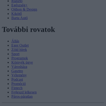
Riasztó
Egészség+
Otthon & Design
Kikötő
Barta Autó
További rovatok
Állás
Eger Outlet
Zöld hírek
Sport
Programok
Környék ügye
Városháza
Gasztro
Vélemény
Podcast
Promóció
Fintech
Fejleszd lelkesen
Páros-páratlan