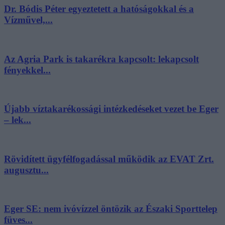
Dr. Bódis Péter egyeztetett a hatóságokkal és a
Vízművel,...
Az Agria Park is takarékra kapcsolt: lekapcsolt
fényekkel...
Újabb víztakarékossági intézkedéseket vezet be Eger
– lek...
Rövidített ügyfélfogadással működik az EVAT Zrt.
augusztu...
Eger SE: nem ivóvízzel öntözik az Északi Sporttelep
füves...