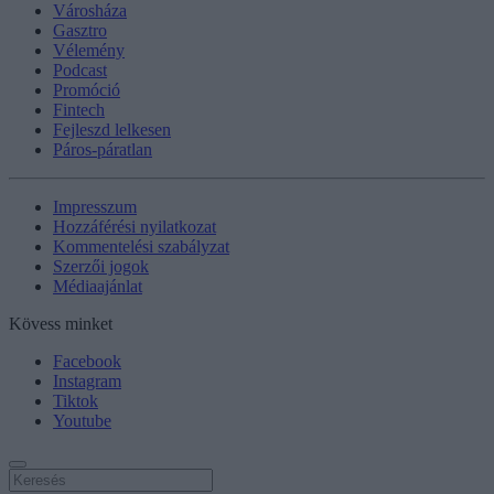
Városháza
Gasztro
Vélemény
Podcast
Promóció
Fintech
Fejleszd lelkesen
Páros-páratlan
Impresszum
Hozzáférési nyilatkozat
Kommentelési szabályzat
Szerzői jogok
Médiaajánlat
Kövess minket
Facebook
Instagram
Tiktok
Youtube