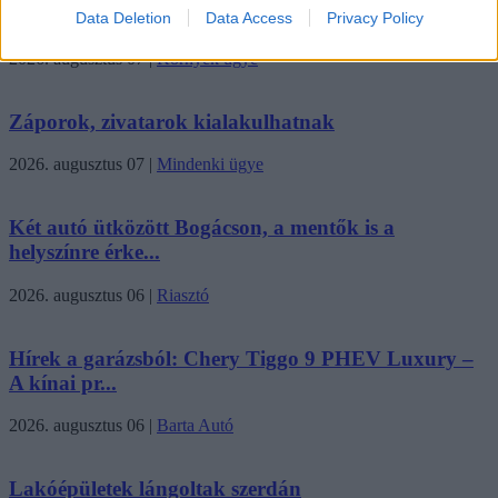
mentett...
Data Deletion
Data Access
Privacy Policy
2026. augusztus 07
|
Környék ügye
Záporok, zivatarok kialakulhatnak
2026. augusztus 07
|
Mindenki ügye
Két autó ütközött Bogácson, a mentők is a
helyszínre érke...
2026. augusztus 06
|
Riasztó
Hírek a garázsból: Chery Tiggo 9 PHEV Luxury –
A kínai pr...
2026. augusztus 06
|
Barta Autó
Lakóépületek lángoltak szerdán