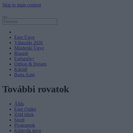
Skip to main content
Eger Ügye
Választás 2026
Mindenki Ügye
Riasztó
Egészség+
Otthon & Design
Kikötő
Barta Autó
További rovatok
Állás
Eger Outlet
Zöld hírek
Sport
Programok
Környék ügye