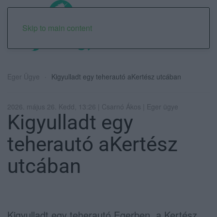
Skip to main content
Eger Ügye
Kigyulladt egy teherautó aKertész utcában
2026. május 26. Kedd, 13:26 | Csarnó Ákos | Eger ügye
Kigyulladt egy
teherautó aKertész
utcában
Kigyulladt egy teherautó Egerben, a Kertész