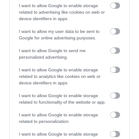
TÖBB MINT EGY HÓNAP IS LEHET, MIRE
I want to allow Google to enable storage
TELJESEN ÚJRAINDUL A P...
2026. augusztus 07
|
Mindenki ügye
related to advertising like cookies on web or
device identifiers in apps.
I want to allow my user data to be sent to
Google for online advertising purposes.
TANULJ NÉMETÜL OTTHONRÓL: A
DIGITÁLIS TANULÁS ELŐNYEI
2026. augusztus 07
|
Promóció
I want to allow Google to send me
personalized advertising.
I want to allow Google to enable storage
ÚJRAINDULNAK A KORÁBBAN
related to analytics like cookies on web or
LEÁLLÍTOTT SZOLGÁLTATÁSOK AZ EGRI...
device identifiers in apps.
2026. augusztus 07
|
Eger ügye
I want to allow Google to enable storage
related to functionality of the website or app.
I want to allow Google to enable storage
related to personalization.
TÍZ ÉVE NEM VOLT ILYEN ALACSONY AZ
INFLÁCIÓ MAGYARORSZÁGON
I want to allow Google to enable storage
2026. augusztus 07
|
Mindenki ügye