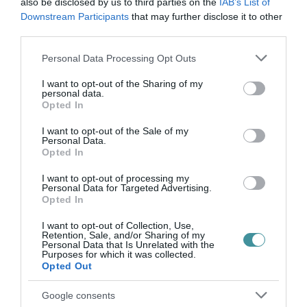
also be disclosed by us to third parties on the
IAB’s List of
Downstream Participants
that may further disclose it to other
third parties.
Please note that this website/app uses one or more Google
BAKA ANDRÁST JELÖLI KÖZTÁRSASÁGI
Personal Data Processing Opt Outs
ELNÖKNEK A TISZA
services and may gather and store information including but
2026. augusztus 08
|
Mindenki ügye
not limited to your visit or usage behaviour. You may click to
I want to opt-out of the Sharing of my
personal data.
grant or deny consent to Google and its third-party tags to
Opted In
use your data for below specified purposes in below Google
consent section.
I want to opt-out of the Sale of my
Personal Data.
ÚJ MAGYAR KÜLÜGYI STRATÉGIA KÉSZÜL,
Opted In
TELJES SZAKÍTÁS JÖN A...
2026. augusztus 08
|
Mindenki ügye
I want to opt-out of processing my
Personal Data for Targeted Advertising.
Opted In
TATA ELBŰVÖLŐ LÁTVÁNYOSSÁGAI,
I want to opt-out of Collection, Use,
Retention, Sale, and/or Sharing of my
AMIKÉRT ÉRDEMES MEGNÉZNI
Personal Data that Is Unrelated with the
2026. augusztus 08
|
Promóció
Purposes for which it was collected.
Opted Out
Google consents