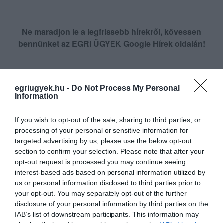
Ne maradjon le a legfrissebb hírekről, kövessen
bennünket az EGRI ÜGYEK Google Hírek oldalán!
VISSZA A FŐOLDALRA
egriugyek.hu -
Do Not Process My Personal
Information
If you wish to opt-out of the sale, sharing to third parties, or
processing of your personal or sensitive information for
targeted advertising by us, please use the below opt-out
section to confirm your selection. Please note that after your
Legfrissebb híreink
opt-out request is processed you may continue seeing
interest-based ads based on personal information utilized by
us or personal information disclosed to third parties prior to
your opt-out. You may separately opt-out of the further
35 PERCES TANÓRÁK ÉS KEVESEBB HÁZI
disclosure of your personal information by third parties on the
FELADAT JÖHET AZ ALSÓ ...
IAB’s list of downstream participants. This information may
2026. augusztus 08
|
Mindenki ügye