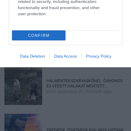
related to security, including authentication
functionality and fraud prevention, and other
user protection.
MINDHÁROM ÜTEMBEN DOLGOZNAK A 25-
CONFIRM
ÖS FŐÚTON EGERBEN
2026. augusztus 07
|
Eger ügye
Data Deletion
Data Access
Privacy Policy
HALMENTÉS SZARVASKŐNÉL: ŐSHONOS
ÉS VÉDETT HALAKAT MENTETT...
2026. augusztus 07
|
Környék ügye
ZÁPOROK, ZIVATAROK KIALAKULHATNAK