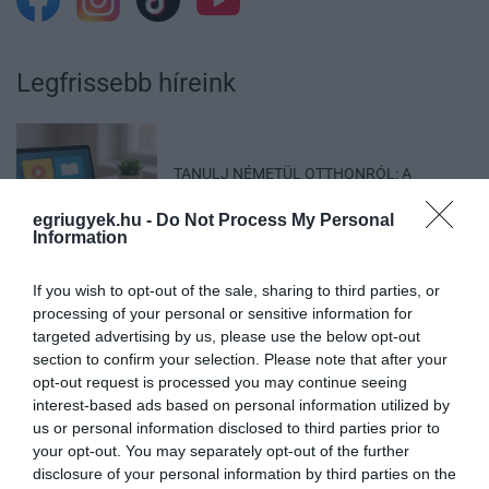
Legfrissebb híreink
TANULJ NÉMETÜL OTTHONRÓL: A
DIGITÁLIS TANULÁS ELŐNYEI
2026. augusztus 07
|
Promóció
egriugyek.hu -
Do Not Process My Personal
Information
If you wish to opt-out of the sale, sharing to third parties, or
processing of your personal or sensitive information for
targeted advertising by us, please use the below opt-out
ÚJRAINDULNAK A KORÁBBAN
section to confirm your selection. Please note that after your
LEÁLLÍTOTT SZOLGÁLTATÁSOK AZ EGRI...
opt-out request is processed you may continue seeing
2026. augusztus 07
|
Eger ügye
interest-based ads based on personal information utilized by
us or personal information disclosed to third parties prior to
your opt-out. You may separately opt-out of the further
disclosure of your personal information by third parties on the