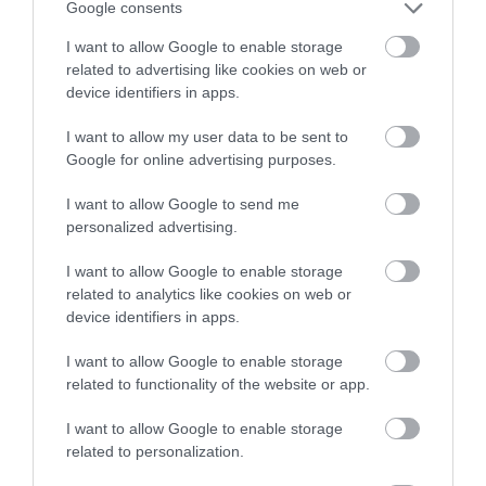
Google consents
I want to allow Google to enable storage
related to advertising like cookies on web or
ZÁPOROK, ZIVATAROK KIALAKULHATNAK
device identifiers in apps.
2026. augusztus 07
|
Mindenki ügye
I want to allow my user data to be sent to
Google for online advertising purposes.
I want to allow Google to send me
personalized advertising.
KÉT AUTÓ ÜTKÖZÖTT BOGÁCSON, A
MENTŐK IS A HELYSZÍNRE ÉRKE...
I want to allow Google to enable storage
2026. augusztus 06
|
Riasztó
related to analytics like cookies on web or
device identifiers in apps.
I want to allow Google to enable storage
related to functionality of the website or app.
HÍREK A GARÁZSBÓL: CHERY TIGGO 9
I want to allow Google to enable storage
PHEV LUXURY – A KÍNAI PR...
2026. augusztus 06
|
Barta Autó
related to personalization.