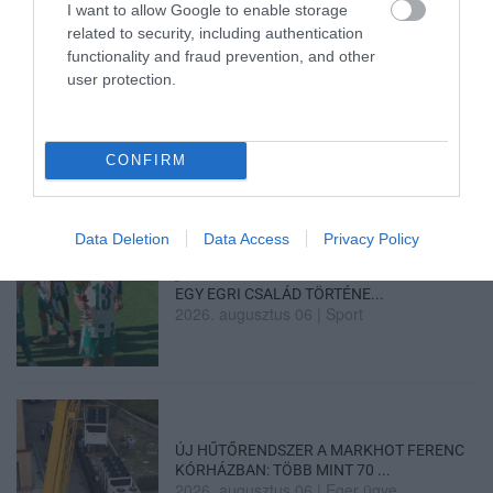
I want to allow Google to enable storage
related to security, including authentication
functionality and fraud prevention, and other
user protection.
LAKÓÉPÜLETEK LÁNGOLTAK SZERDÁN
2026. augusztus 06
|
Riasztó
CONFIRM
Data Deletion
Data Access
Privacy Policy
„NEM TETTÜNK NYOMÁST A FIUNKRA” –
EGY EGRI CSALÁD TÖRTÉNE...
2026. augusztus 06
|
Sport
ÚJ HŰTŐRENDSZER A MARKHOT FERENC
KÓRHÁZBAN: TÖBB MINT 70 ...
2026. augusztus 06
|
Eger ügye