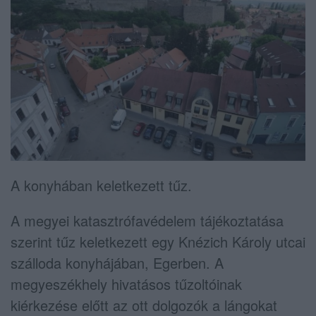
A konyhában keletkezett tűz.
A megyei katasztrófavédelem tájékoztatása
szerint t
űz keletkezett egy Knézich Károly utcai
szálloda konyhájában, Egerben. A
megyeszékhely hivatásos tűzoltóinak
kiérkezése előtt az ott dolgozók a lángokat