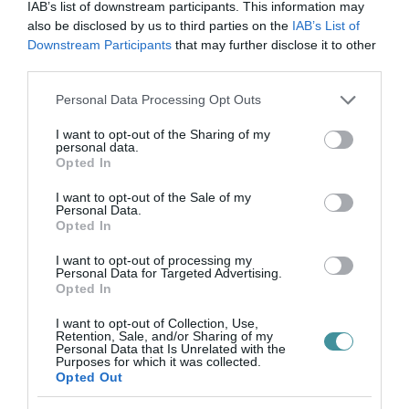
IAB’s list of downstream participants. This information may
also be disclosed by us to third parties on the
IAB’s List of
TÍZ ÉVE NEM VOLT ILYEN ALACSONY AZ
INFLÁCIÓ MAGYARORSZÁGON
Downstream Participants
that may further disclose it to other
2026. augusztus 07
|
Mindenki ügye
third parties.
Please note that this website/app uses one or more Google
Personal Data Processing Opt Outs
services and may gather and store information including but
not limited to your visit or usage behaviour. You may click to
I want to opt-out of the Sharing of my
personal data.
grant or deny consent to Google and its third-party tags to
Opted In
use your data for below specified purposes in below Google
MINDHÁROM ÜTEMBEN DOLGOZNAK A 25-
ÖS FŐÚTON EGERBEN
consent section.
I want to opt-out of the Sale of my
2026. augusztus 07
|
Eger ügye
Personal Data.
Opted In
I want to opt-out of processing my
Personal Data for Targeted Advertising.
Opted In
HALMENTÉS SZARVASKŐNÉL: ŐSHONOS
I want to opt-out of Collection, Use,
ÉS VÉDETT HALAKAT MENTETT...
Retention, Sale, and/or Sharing of my
Personal Data that Is Unrelated with the
2026. augusztus 07
|
Környék ügye
Purposes for which it was collected.
Opted Out