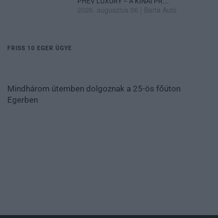
PHEV LUXURY – A KÍNAI PR...
2026. augusztus 06
|
Barta Autó
FRISS 10 EGER ÜGYE
Mindhárom ütemben dolgoznak a 25-ös főúton
Egerben