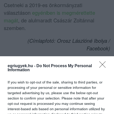
Csetneki a 2019-es önkormányzati
választáson
egyéniben is megmérettette
magát
, de alulmaradt Császár Zoltánnal
szemben.
(Címlapfotó: Orosz Lászlóné Ibolya /
Facebook)
egriugyek.hu -
Do Not Process My Personal
Information
Ne maradjon le a legfrissebb hírekről, kövessen
bennünket az EGRI ÜGYEK Google Hírek oldalán!
If you wish to opt-out of the sale, sharing to third parties, or
processing of your personal or sensitive information for
targeted advertising by us, please use the below opt-out
section to confirm your selection. Please note that after your
VISSZA A FŐOLDALRA
opt-out request is processed you may continue seeing
interest-based ads based on personal information utilized by