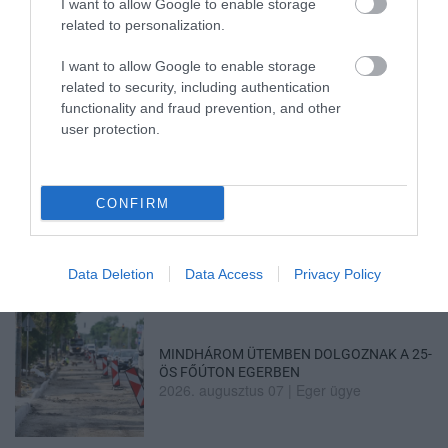
I want to allow Google to enable storage
related to personalization.
ÚJRAINDULNAK A KORÁBBAN
LEÁLLÍTOTT SZOLGÁLTATÁSOK AZ EGRI...
I want to allow Google to enable storage
2026. augusztus 07
|
Eger ügye
related to security, including authentication
functionality and fraud prevention, and other
user protection.
TÍZ ÉVE NEM VOLT ILYEN ALACSONY AZ
CONFIRM
INFLÁCIÓ MAGYARORSZÁGON
2026. augusztus 07
|
Mindenki ügye
Data Deletion
Data Access
Privacy Policy
MINDHÁROM ÜTEMBEN DOLGOZNAK A 25-
ÖS FŐÚTON EGERBEN
2026. augusztus 07
|
Eger ügye