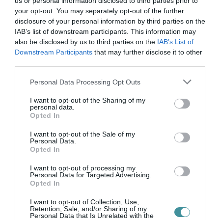
us or personal information disclosed to third parties prior to
your opt-out. You may separately opt-out of the further
disclosure of your personal information by third parties on the
IAB’s list of downstream participants. This information may
also be disclosed by us to third parties on the
IAB’s List of
Downstream Participants
that may further disclose it to other
Legfrissebb híreink
third parties.
Please note that this website/app uses one or more Google
Personal Data Processing Opt Outs
services and may gather and store information including but
35 PERCES TANÓRÁK ÉS KEVESEBB HÁZI
not limited to your visit or usage behaviour. You may click to
I want to opt-out of the Sharing of my
FELADAT JÖHET AZ ALSÓ ...
personal data.
grant or deny consent to Google and its third-party tags to
2026. augusztus 08
|
Mindenki ügye
Opted In
use your data for below specified purposes in below Google
consent section.
I want to opt-out of the Sale of my
Personal Data.
Opted In
BAKA ANDRÁST JELÖLI KÖZTÁRSASÁGI
ELNÖKNEK A TISZA
I want to opt-out of processing my
2026. augusztus 08
|
Mindenki ügye
Personal Data for Targeted Advertising.
Opted In
I want to opt-out of Collection, Use,
Retention, Sale, and/or Sharing of my
Personal Data that Is Unrelated with the
ÚJ MAGYAR KÜLÜGYI STRATÉGIA KÉSZÜL,