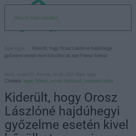
Skip to main content
Eger Ügye
Kiderült, hogy Orosz Lászlóné hajdúhegyi
győzelme esetén kivel bővülhet az egri Fidesz-frakció
2022. május 27. Péntek, 10:28 | EÜ | Eger ügye
Címkék:
eger
,
fidesz
,
orosz lászlóné
,
csetneki attila
Kiderült, hogy Orosz
Lászlóné hajdúhegyi
győzelme esetén kivel