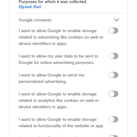
Purposes for which it was collected.
TELJES SZAKÍTÁS JÖN A...
Opted Out
2026. augusztus 08
|
Mindenki ügye
Google consents
I want to allow Google to enable storage
TATA ELBŰVÖLŐ LÁTVÁNYOSSÁGAI,
related to advertising like cookies on web or
AMIKÉRT ÉRDEMES MEGNÉZNI
device identifiers in apps.
2026. augusztus 08
|
Promóció
I want to allow my user data to be sent to
Google for online advertising purposes.
TÖBB MINT EGY HÓNAP IS LEHET, MIRE
I want to allow Google to send me
TELJESEN ÚJRAINDUL A P...
personalized advertising.
2026. augusztus 07
|
Mindenki ügye
I want to allow Google to enable storage
related to analytics like cookies on web or
device identifiers in apps.
TANULJ NÉMETÜL OTTHONRÓL: A
DIGITÁLIS TANULÁS ELŐNYEI
I want to allow Google to enable storage
2026. augusztus 07
|
Promóció
related to functionality of the website or app.