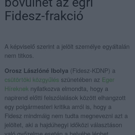
bővülhet az egri
Fidesz-frakció
A képviselő szerint a jelölt személye egyáltalán
nem titkos.
Orosz Lászlóné Ibolya
(Fidesz-KDNP) a
csütörtöki közgyűlés
szünetében az
Eger
Híreknek
nyilatkozva elmondta, hogy a
napirend előtti felszólalások között elhangzott
egy polgármesteri kritika arról is, hogy a
Fidesz mindmáig nem tudta megnevezni azt a
jelöltet, aki a hajdúhegyi időközi választáson
való győzelme esetén a helyébe léphet.