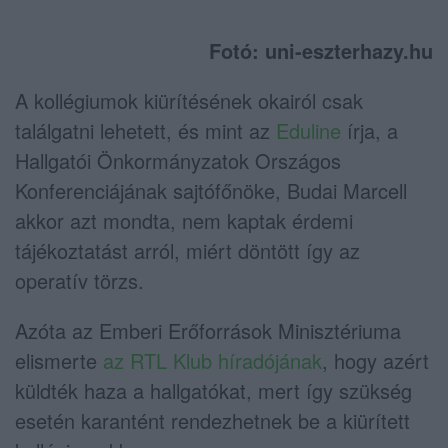
Fotó: uni-eszterhazy.hu
A kollégiumok kiürítésének okairól csak
találgatni lehetett, és mint az
Eduline
írja, a
Hallgatói Önkormányzatok Országos
Konferenciájának sajtófőnöke, Budai Marcell
akkor azt mondta, nem kaptak érdemi
tájékoztatást arról, miért döntött így az
operatív törzs.
Azóta az Emberi Erőforrások Minisztériuma
elismerte
az RTL Klub híradójának
, hogy azért
küldték haza a hallgatókat, mert így szükség
esetén karantént rendezhetnek be a kiürített