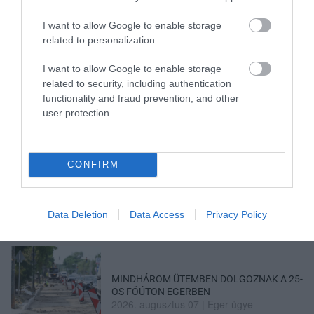
I want to allow Google to enable storage
related to personalization.
ÚJRAINDULNAK A KORÁBBAN
LEÁLLÍTOTT SZOLGÁLTATÁSOK AZ EGRI...
I want to allow Google to enable storage
2026. augusztus 07
|
Eger ügye
related to security, including authentication
functionality and fraud prevention, and other
user protection.
CONFIRM
TÍZ ÉVE NEM VOLT ILYEN ALACSONY AZ
INFLÁCIÓ MAGYARORSZÁGON
2026. augusztus 07
|
Mindenki ügye
Data Deletion
Data Access
Privacy Policy
MINDHÁROM ÜTEMBEN DOLGOZNAK A 25-
ÖS FŐÚTON EGERBEN
2026. augusztus 07
|
Eger ügye