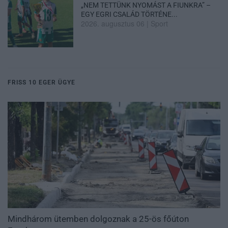
„NEM TETTÜNK NYOMÁST A FIUNKRA” –
EGY EGRI CSALÁD TÖRTÉNE...
2026. augusztus 06
|
Sport
FRISS 10 EGER ÜGYE
Mindhárom ütemben dolgoznak a 25-ös főúton