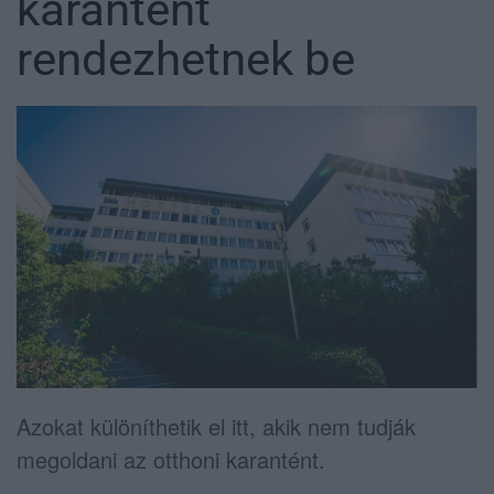
karantént
rendezhetnek be
Azokat különíthetik el itt, akik nem tudják
megoldani az otthoni karantént.