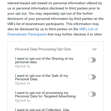
interest-based ads based on personal information utilized by
bennünket az EGRI ÜGYEK Google Hírek oldalán!
us or personal information disclosed to third parties prior to
your opt-out. You may separately opt-out of the further
disclosure of your personal information by third parties on the
VISSZA A FŐOLDALRA
IAB’s list of downstream participants. This information may
also be disclosed by us to third parties on the
IAB’s List of
Downstream Participants
that may further disclose it to other
third parties.
Please note that this website/app uses one or more Google
Personal Data Processing Opt Outs
services and may gather and store information including but
not limited to your visit or usage behaviour. You may click to
I want to opt-out of the Sharing of my
Legfrissebb híreink
personal data.
grant or deny consent to Google and its third-party tags to
Opted In
use your data for below specified purposes in below Google
consent section.
I want to opt-out of the Sale of my
Personal Data.
Opted In
ÚJ MAGYAR KÜLÜGYI STRATÉGIA KÉSZÜL,
TELJES SZAKÍTÁS JÖN A...
2026. augusztus 08
|
Mindenki ügye
I want to opt-out of processing my
Personal Data for Targeted Advertising.
Opted In
I want to opt-out of Collection, Use,