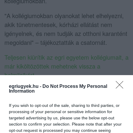
kollégiumokban.
"A kollégiumokban olyanokat lehet elhelyezni,
akik tünetmentesek, kórházi ellátást nem
igényelnek, és nem tudják az otthoni karantént
megoldani" – tájékoztatták a csatornát.
Teljesen kiürítik az egri egyetem kollégiumait, a
már kiköltözöttek mehetnek vissza a
holmijaikért
egriugyek.hu -
Do Not Process My Personal
(Indexkép: uni-eszterhazy.hu)
Information
If you wish to opt-out of the sale, sharing to third parties, or
processing of your personal or sensitive information for
targeted advertising by us, please use the below opt-out
section to confirm your selection. Please note that after your
Ne maradjon le a legfrissebb hírekről, kövessen
opt-out request is processed you may continue seeing