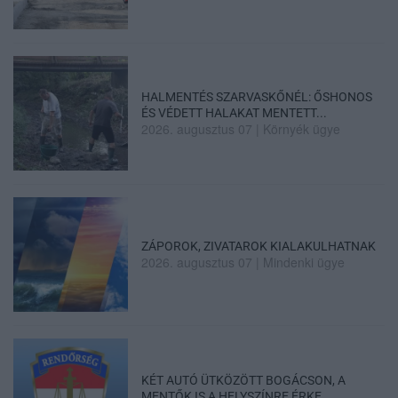
HALMENTÉS SZARVASKŐNÉL: ŐSHONOS
ÉS VÉDETT HALAKAT MENTETT...
2026. augusztus 07
|
Környék ügye
ZÁPOROK, ZIVATAROK KIALAKULHATNAK
2026. augusztus 07
|
Mindenki ügye
KÉT AUTÓ ÜTKÖZÖTT BOGÁCSON, A
MENTŐK IS A HELYSZÍNRE ÉRKE...