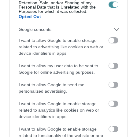
Retention, Sale, and/or Sharing of my
Personal Data that Is Unrelated with the
Purposes for which it was collected.
TATA ELBŰVÖLŐ LÁTVÁNYOSSÁGAI,
Opted Out
AMIKÉRT ÉRDEMES MEGNÉZNI
2026. augusztus 08
|
Promóció
Google consents
I want to allow Google to enable storage
related to advertising like cookies on web or
device identifiers in apps.
TÖBB MINT EGY HÓNAP IS LEHET, MIRE
I want to allow my user data to be sent to
TELJESEN ÚJRAINDUL A P...
Google for online advertising purposes.
2026. augusztus 07
|
Mindenki ügye
I want to allow Google to send me
personalized advertising.
I want to allow Google to enable storage
related to analytics like cookies on web or
TANULJ NÉMETÜL OTTHONRÓL: A
device identifiers in apps.
DIGITÁLIS TANULÁS ELŐNYEI
2026. augusztus 07
|
Promóció
I want to allow Google to enable storage
related to functionality of the website or app.