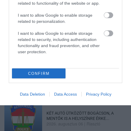
related to functionality of the website or app.
Ne maradjon le a legfrissebb hírekről, kövessen
I want to allow Google to enable storage
bennünket az EGRI ÜGYEK Google Hírek oldalán!
related to personalization.
I want to allow Google to enable storage
VISSZA A FŐOLDALRA
related to security, including authentication
functionality and fraud prevention, and other
user protection.
CONFIRM
Legfrissebb híreink
Data Deletion
Data Access
Privacy Policy
KÉT AUTÓ ÜTKÖZÖTT BOGÁCSON, A
MENTŐK IS A HELYSZÍNRE ÉRKE...
2026. augusztus 06
|
Riasztó