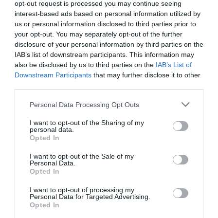
opt-out request is processed you may continue seeing
ingatlan előtti, melletti közterületi rész -
interest-based ads based on personal information utilized by
beleértve az ingatlan előtti járdaszakaszt –
us or personal information disclosed to third parties prior to
your opt-out. You may separately opt-out of the further
gondozását, tisztán tartását nem biztosítja;
disclosure of your personal information by third parties on the
IAB’s list of downstream participants. This information may
Eger Megyei Jogú Város Önkormányzatának
also be disclosed by us to third parties on the
IAB’s List of
Downstream Participants
that may further disclose it to other
Városüzemeltetési Irodája kéri az ingatlanok
third parties.
tulajdonosait, hogy gondoskodjanak az
Please note that this website/app uses one or more Google
Personal Data Processing Opt Outs
ingatlanukhoz tartozó közterületek
services and may gather and store information including but
tisztántartásáról, a házuk előtti járdaszakasz
not limited to your visit or usage behaviour. You may click to
I want to opt-out of the Sharing of my
personal data.
grant or deny consent to Google and its third-party tags to
takarításáról, illetve vágják vissza a járdákra,
Opted In
use your data for below specified purposes in below Google
közutakra rálógó cserjéket.
consent section.
I want to opt-out of the Sale of my
Personal Data.
Opted In
Támogasd a hatalomtól független
újságírást!
I want to opt-out of processing my
Personal Data for Targeted Advertising.
Opted In
Bár a kormánymédia megpróbálja elhitetni,