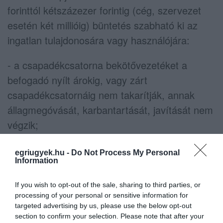
forinttól kétszázezer forintig (cég, szervezet
esetén két millióig) büntetés szabható ki az
ingatlan tulajdonosára vagy használójára:
- a csapadékcsatorna bekötővezetéket a
befogadó nyílt árokig, vagy zárt
csapadékcsatornáig nem takarítják, annak
állagmegóvását, karbantartását, javítását nem
végzik;
- az ingatlan előtti árkot, folyókát,
egriugyek.hu -
Do Not Process My Personal
Information
csatornanyílást, átereszt, annak műtárgyait
nem tisztítják, a csapadékvíz zavartalan
If you wish to opt-out of the sale, sharing to third parties, or
lefolyását nem biztosítják;
processing of your personal or sensitive information for
targeted advertising by us, please use the below opt-out
- az ingatlan tulajdonos (használó), aki az
section to confirm your selection. Please note that after your