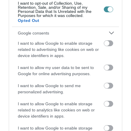
I want to opt-out of Collection, Use,
hogy a tőlük független szerkesztőségek
Retention, Sale, and/or Sharing of my
Personal Data that Is Unrelated with the
úsznak a pénzben ez közel sincs is.
Purposes for which it was collected.
Opted Out
Amennyiben neked is fontos, hogy sokáig
Google consents
legyen még a hatalmat ellenőrző hang, akkor
I want to allow Google to enable storage
támogast adománnyal a mi munkánkat is
related to advertising like cookies on web or
segítő Nemzeti Újságírók Demokratikus
device identifiers in apps.
Egyesületét.
I want to allow my user data to be sent to
Google for online advertising purposes.
Adományodat ide utalhatod: 10918001-
I want to allow Google to send me
00000113-44920004.
personalized advertising.
Köszönjük!
I want to allow Google to enable storage
related to analytics like cookies on web or
device identifiers in apps.
I want to allow Google to enable storage