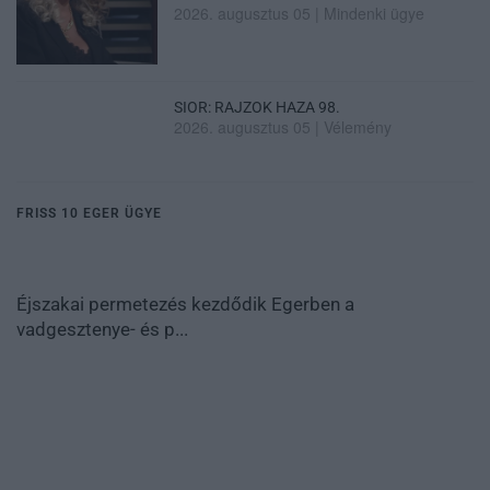
2026. augusztus 05
|
Mindenki ügye
SIOR: RAJZOK HAZA 98.
2026. augusztus 05
|
Vélemény
FRISS 10 EGER ÜGYE
Éjszakai permetezés kezdődik Egerben a
vadgesztenye- és p...