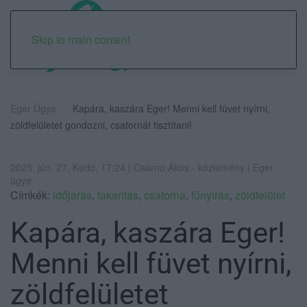
Skip to main content
Eger Ügye
Kapára, kaszára Eger! Menni kell füvet nyírni,
zöldfelületet gondozni, csatornát tisztítani!
2023. jún. 27. Kedd, 17:24 | Csarnó Ákos - közlemény | Eger
ügye
Címkék:
időjárás
,
takarítás
,
csatorna
,
fűnyírás
,
zöldfelület
Kapára, kaszára Eger!
Menni kell füvet nyírni,
zöldfelületet