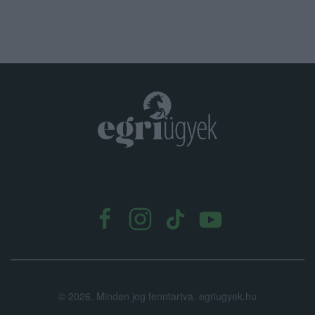
.
©
2026.
Minden jog fenntartva. egriugyek.hu