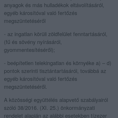
anyagok és más hulladékok eltávolításáról,
egyéb károsítóval való fertőzés
megszüntetéséről
- az ingatlan körüli zöldfelület fenntartásáról,
(fű és sövény nyírásáról,
gyommentesítéséről);
- beépítetlen telekingatlan és környéke a) – d)
pontok szerinti tisztántartásáról, továbbá az
egyéb károsítóval való fertőzés
megszüntetéséről.
A közösségi együttélés alapvető szabályairól
szóló 38/2016. (XI. 25.) önkormányzati
rendelet alapján az alábbi esetekben tízezer