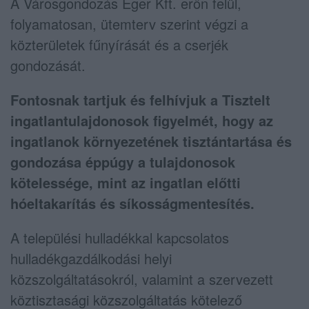
A Városgondozás Eger Kft. erőn felül,
folyamatosan, ütemterv szerint végzi a
közterületek fűnyírását és a cserjék
gondozását.
Fontosnak tartjuk és felhívjuk a Tisztelt
ingatlantulajdonosok figyelmét, hogy az
ingatlanok környezetének tisztántartása és
gondozása éppúgy a tulajdonosok
kötelessége, mint az ingatlan előtti
hóeltakarítás és síkosságmentesítés.
A települési hulladékkal kapcsolatos
hulladékgazdálkodási helyi
közszolgáltatásokról, valamint a szervezett
köztisztasági közszolgáltatás kötelező