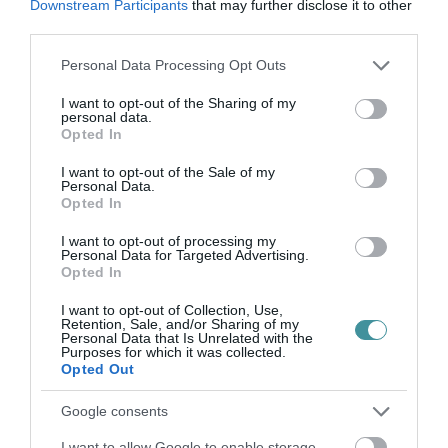
Downstream Participants
that may further disclose it to other
third parties.
Please note that this website/app uses one or more Google
Personal Data Processing Opt Outs
MINDHÁROM ÜTEMBEN DOLGOZNAK A 25-
services and may gather and store information including but
ÖS FŐÚTON EGERBEN
not limited to your visit or usage behaviour. You may click to
I want to opt-out of the Sharing of my
2026. augusztus 07
|
Eger ügye
personal data.
grant or deny consent to Google and its third-party tags to
Opted In
use your data for below specified purposes in below Google
consent section.
I want to opt-out of the Sale of my
Personal Data.
Opted In
HALMENTÉS SZARVASKŐNÉL: ŐSHONOS
I want to opt-out of processing my
ÉS VÉDETT HALAKAT MENTETT...
Personal Data for Targeted Advertising.
2026. augusztus 07
|
Környék ügye
Opted In
I want to opt-out of Collection, Use,
Retention, Sale, and/or Sharing of my
Personal Data that Is Unrelated with the
Purposes for which it was collected.
Opted Out
ZÁPOROK, ZIVATAROK KIALAKULHATNAK
Google consents
2026. augusztus 07
|
Mindenki ügye
I want to allow Google to enable storage