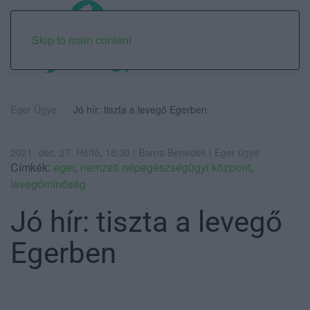
Skip to main content
Eger Ügye
Jó hír: tiszta a levegő Egerben
2021. dec. 27. Hétfő, 18:30 | Barna Benedek | Eger ügye
Címkék:
eger
,
nemzeti népegészségügyi központ
,
levegőminőség
Jó hír: tiszta a levegő
Egerben