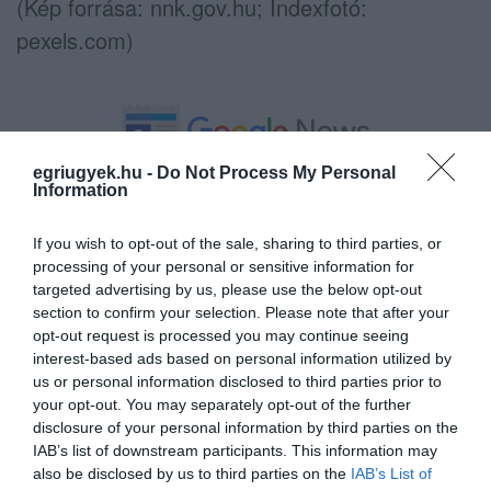
(Kép forrása: nnk.gov.hu; Indexfotó:
pexels.com)
egriugyek.hu -
Do Not Process My Personal
Ne maradjon le a legfrissebb hírekről, kövessen
Information
bennünket az EGRI ÜGYEK Google Hírek oldalán!
If you wish to opt-out of the sale, sharing to third parties, or
processing of your personal or sensitive information for
VISSZA A FŐOLDALRA
targeted advertising by us, please use the below opt-out
section to confirm your selection. Please note that after your
opt-out request is processed you may continue seeing
interest-based ads based on personal information utilized by
us or personal information disclosed to third parties prior to
your opt-out. You may separately opt-out of the further
disclosure of your personal information by third parties on the
IAB’s list of downstream participants. This information may
Legfrissebb híreink
also be disclosed by us to third parties on the
IAB’s List of