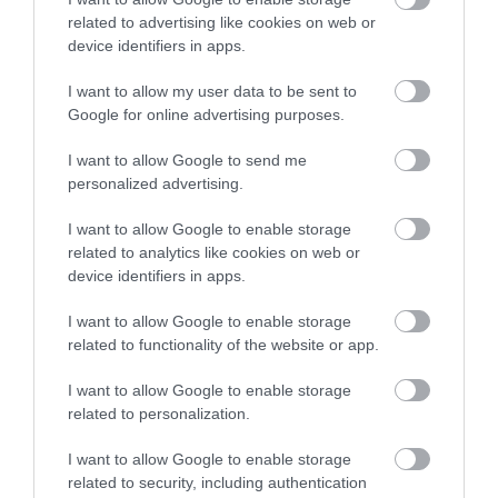
related to advertising like cookies on web or
device identifiers in apps.
I want to allow my user data to be sent to
KÉT AUTÓ ÜTKÖZÖTT BOGÁCSON, A
Google for online advertising purposes.
MENTŐK IS A HELYSZÍNRE ÉRKE...
2026. augusztus 06
|
Riasztó
I want to allow Google to send me
personalized advertising.
I want to allow Google to enable storage
related to analytics like cookies on web or
device identifiers in apps.
HÍREK A GARÁZSBÓL: CHERY TIGGO 9
PHEV LUXURY – A KÍNAI PR...
I want to allow Google to enable storage
2026. augusztus 06
|
Barta Autó
related to functionality of the website or app.
I want to allow Google to enable storage
related to personalization.
I want to allow Google to enable storage
LAKÓÉPÜLETEK LÁNGOLTAK SZERDÁN
related to security, including authentication
2026. augusztus 06
|
Riasztó