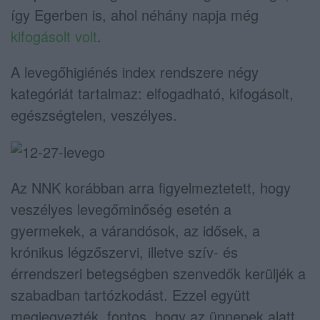
így Egerben is, ahol néhány napja még
kifogásolt volt
.
A levegőhigiénés index rendszere négy
kategóriát tartalmaz: elfogadható, kifogásolt,
egészségtelen, veszélyes.
Az NNK korábban arra figyelmeztetett, hogy
veszélyes levegőminőség esetén a
gyermekek, a várandósok, az idősek, a
krónikus légzőszervi, illetve szív- és
érrendszeri betegségben szenvedők kerüljék a
szabadban tartózkodást. Ezzel együtt
megjegyezték, fontos, hogy az ünnepek alatt