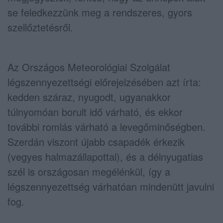
se feledkezzünk meg a rendszeres, gyors
szellőztetésről.
Az Országos Meteorológiai Szolgálat
légszennyezettségi előrejelzésében azt írta:
kedden száraz, nyugodt, ugyanakkor
túlnyomóan borult idő várható, és ekkor
további romlás várható a levegőminőségben.
Szerdán viszont újabb csapadék érkezik
(vegyes halmazállapottal), és a délnyugatias
szél is országosan megélénkül, így a
légszennyezettség várhatóan mindenütt javulni
fog.