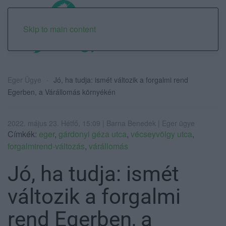
Skip to main content
Eger Ügye
Jó, ha tudja: ismét változik a forgalmi rend
Egerben, a Várállomás környékén
2022. május 23. Hétfő, 15:09 | Barna Benedek | Eger ügye
Címkék:
eger
,
gárdonyi géza utca
,
vécseyvölgy utca
,
forgalmirend-változás
,
várállomás
Jó, ha tudja: ismét
változik a forgalmi
rend Egerben, a