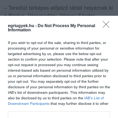
– Terelőút térképes előjelző táblát helyeznek ki
a Bástya, Vécseyvölgy, Vécsey Sándor
(Tetemvár) utcákon.
egriugyek.hu -
Do Not Process My Personal
Information
Alább térképen mutatjuk az új forgalmi rendet:
If you wish to opt-out of the sale, sharing to third parties, or
processing of your personal or sensitive information for
targeted advertising by us, please use the below opt-out
section to confirm your selection. Please note that after your
(Indexfotó: pikrepo.com – Képünk illusztráció)
opt-out request is processed you may continue seeing
interest-based ads based on personal information utilized by
us or personal information disclosed to third parties prior to
your opt-out. You may separately opt-out of the further
disclosure of your personal information by third parties on the
Ne maradjon le a legfrissebb hírekről, kövessen
IAB’s list of downstream participants. This information may
also be disclosed by us to third parties on the
IAB’s List of
bennünket az EGRI ÜGYEK Google Hírek oldalán!
Downstream Participants
that may further disclose it to other
third parties.
VISSZA A FŐOLDALRA