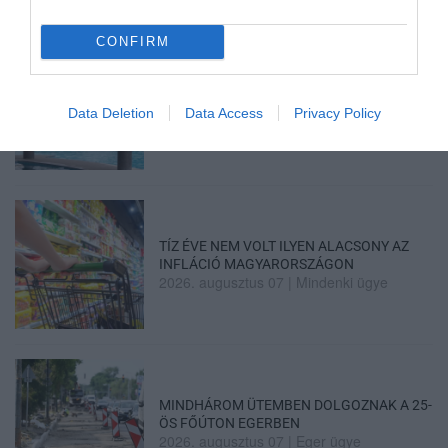
2026. augusztus 07
|
Promóció
CONFIRM
ÚJRAINDULNAK A KORÁBBAN
LEÁLLÍTOTT SZOLGÁLTATÁSOK AZ EGRI...
Data Deletion
Data Access
Privacy Policy
2026. augusztus 07
|
Eger ügye
TÍZ ÉVE NEM VOLT ILYEN ALACSONY AZ
INFLÁCIÓ MAGYARORSZÁGON
2026. augusztus 07
|
Mindenki ügye
MINDHÁROM ÜTEMBEN DOLGOZNAK A 25-
ÖS FŐÚTON EGERBEN
2026. augusztus 07
|
Eger ügye