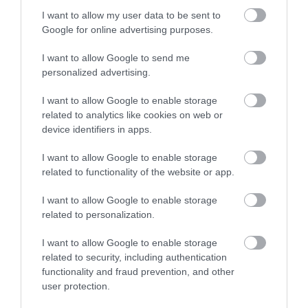
I want to allow my user data to be sent to
Google for online advertising purposes.
ÚJ MAGYAR KÜLÜGYI STRATÉGIA KÉSZÜL,
TELJES SZAKÍTÁS JÖN A...
2026. augusztus 08
|
Mindenki ügye
I want to allow Google to send me
personalized advertising.
I want to allow Google to enable storage
related to analytics like cookies on web or
TATA ELBŰVÖLŐ LÁTVÁNYOSSÁGAI,
AMIKÉRT ÉRDEMES MEGNÉZNI
device identifiers in apps.
2026. augusztus 08
|
Promóció
I want to allow Google to enable storage
related to functionality of the website or app.
TÖBB MINT EGY HÓNAP IS LEHET, MIRE
I want to allow Google to enable storage
TELJESEN ÚJRAINDUL A P...
related to personalization.
2026. augusztus 07
|
Mindenki ügye
I want to allow Google to enable storage
related to security, including authentication
functionality and fraud prevention, and other
TANULJ NÉMETÜL OTTHONRÓL: A
user protection.
DIGITÁLIS TANULÁS ELŐNYEI