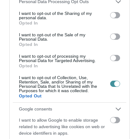
Please note that this website/app uses one or more Google
Personal Data Processing Opt Outs
services and may gather and store information including but
not limited to your visit or usage behaviour. You may click to
I want to opt-out of the Sharing of my
personal data.
grant or deny consent to Google and its third-party tags to
Opted In
use your data for below specified purposes in below Google
consent section.
I want to opt-out of the Sale of my
Personal Data.
Opted In
Legfrissebb híreink
I want to opt-out of processing my
Personal Data for Targeted Advertising.
Opted In
35 PERCES TANÓRÁK ÉS KEVESEBB HÁZI
I want to opt-out of Collection, Use,
Retention, Sale, and/or Sharing of my
FELADAT JÖHET AZ ALSÓ ...
Personal Data that Is Unrelated with the
2026. augusztus 08
|
Mindenki ügye
Purposes for which it was collected.
Opted Out
Google consents
BAKA ANDRÁST JELÖLI KÖZTÁRSASÁGI
I want to allow Google to enable storage
ELNÖKNEK A TISZA
2026. augusztus 08
|
Mindenki ügye
related to advertising like cookies on web or
device identifiers in apps.