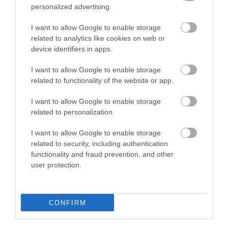
SIOR: RAJZOK HAZA 98.
personalized advertising.
2026. augusztus 05
|
Vélemény
I want to allow Google to enable storage
related to analytics like cookies on web or
device identifiers in apps.
ÉJSZAKAI PERMETEZÉS KEZDŐDIK
EGERBEN A VADGESZTENYE- ÉS P...
I want to allow Google to enable storage
2026. augusztus 05
|
Eger ügye
related to functionality of the website or app.
I want to allow Google to enable storage
related to personalization.
I want to allow Google to enable storage
KAPITÁNY: STABIL MARADT AZ ORSZÁG
related to security, including authentication
ELLÁTÁSA, A TAKARÉKOSSÁ...
2026. augusztus 05
|
Mindenki ügye
functionality and fraud prevention, and other
user protection.
KÖZMÉDIÁSOK ÉVEKIG GYŰJTÖTTÉK A
CONFIRM
BIZONYÍTÉKOKAT, BELSŐ DOK...
2026. augusztus 05
|
Mindenki ügye