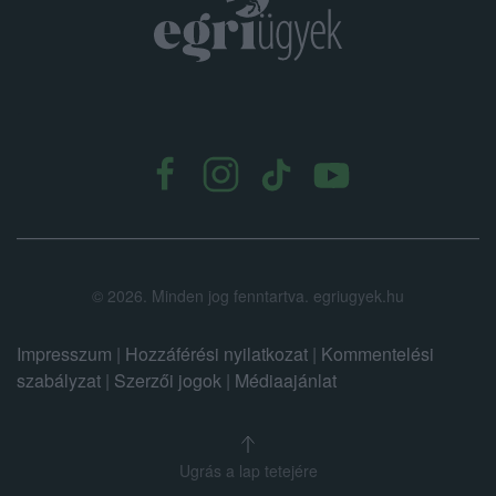
.
©
2026.
Minden jog fenntartva. egriugyek.hu
Impresszum
|
Hozzáférési nyilatkozat
|
Kommentelési
szabályzat
|
Szerzői jogok
|
Médiaajánlat
Ugrás a lap tetejére