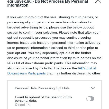
tarthatatlan a helyzet.”
egriugyek.hu -
Do Not Process My Personal
Information
If you wish to opt-out of the sale, sharing to third parties, or
processing of your personal or sensitive information for
Ne maradjon le a legfrissebb hírekről, kövessen
targeted advertising by us, please use the below opt-out
bennünket az EGRI ÜGYEK Google Hírek oldalán!
section to confirm your selection. Please note that after your
opt-out request is processed you may continue seeing
interest-based ads based on personal information utilized by
us or personal information disclosed to third parties prior to
VISSZA A FŐOLDALRA
your opt-out. You may separately opt-out of the further
disclosure of your personal information by third parties on the
IAB’s list of downstream participants. This information may
also be disclosed by us to third parties on the
IAB’s List of
Downstream Participants
that may further disclose it to other
third parties.
Please note that this website/app uses one or more Google
Personal Data Processing Opt Outs
Legfrissebb híreink
services and may gather and store information including but
not limited to your visit or usage behaviour. You may click to
I want to opt-out of the Sharing of my
personal data.
grant or deny consent to Google and its third-party tags to
Opted In
use your data for below specified purposes in below Google