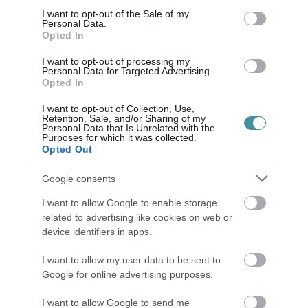
KATONAI HELIKOPTEREK SEGÍTIK AZ
consent section.
I want to opt-out of the Sale of my
OLTÁST A DÉDESTAPOLCSÁNYI...
Personal Data.
2026. augusztus 05
|
Riasztó
Opted In
I want to opt-out of processing my
Personal Data for Targeted Advertising.
Opted In
I want to opt-out of Collection, Use,
VISSZATÉR EGER BELVÁROSÁNAK
Retention, Sale, and/or Sharing of my
Personal Data that Is Unrelated with the
LEGNAGYOBB BORÜNNEPE: AUGUSZT...
Purposes for which it was collected.
2026. augusztus 05
|
Programok
Opted Out
Google consents
I want to allow Google to enable storage
related to advertising like cookies on web or
„A NER-FELESÉGEK GYEREKKEL
device identifiers in apps.
BIZTOSÍTOTTÁK BE A PÉNZCSAPHOZ...
2026. augusztus 05
|
Mindenki ügye
I want to allow my user data to be sent to
Google for online advertising purposes.
I want to allow Google to send me