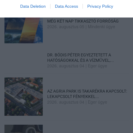
Data Deletion
Data Access
Privacy Policy
MÉG KÉT NAP TIKKASZTÓ FORRÓSÁG
2026. augusztus 05
|
Mindenki ügye
DR. BÓDIS PÉTER EGYEZTETETT A
HATÓSÁGOKKAL ÉS A VÍZMŰVEL,...
2026. augusztus 04
|
Eger ügye
AZ AGRIA PARK IS TAKARÉKRA KAPCSOLT:
LEKAPCSOLT FÉNYEKKEL...
2026. augusztus 04
|
Eger ügye