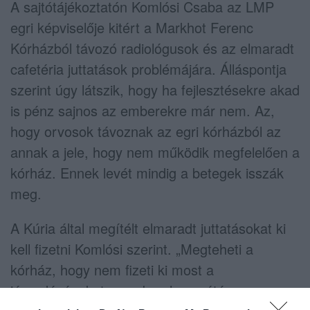
A sajtótájékoztatón Komlósi Csaba az LMP
egri képviselője kitért a Markhot Ferenc
Kórházból távozó radiológusok és az elmaradt
cafetéria juttatások problémájára. Álláspontja
szerint úgy látszik, hogy ha fejlesztésekre akad
is pénz sajnos az emberekre már nem. Az,
hogy orvosok távoznak az egri kórházból az
annak a jele, hogy nem működik megfelelően a
kórház. Ennek levét mindig a betegek isszák
meg.
A Kúria által megítélt elmaradt juttatásokat ki
kell fizetni Komlósi szerint. „Megteheti a
kórház, hogy nem fizeti ki most a
járandóságokat, azonban hosszútávon