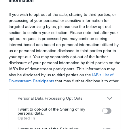
További részletek, a program pontos leírása és
Information
a jegyárak az esemény
Facebook-oldalán
If you wish to opt-out of the sale, sharing to third parties, or
olvashatók.
processing of your personal or sensitive information for
targeted advertising by us, please use the below opt-out
(Indexfotó: Szépasszony-völgy - Egri
section to confirm your selection. Please note that after your
opt-out request is processed you may continue seeing
Bornegyed / Facebook)
interest-based ads based on personal information utilized by
us or personal information disclosed to third parties prior to
your opt-out. You may separately opt-out of the further
disclosure of your personal information by third parties on the
IAB’s list of downstream participants. This information may
also be disclosed by us to third parties on the
IAB’s List of
Ne maradjon le a legfrissebb hírekről, kövessen
Downstream Participants
that may further disclose it to other
bennünket az EGRI ÜGYEK Google Hírek oldalán!
third parties.
Please note that this website/app uses one or more Google
Personal Data Processing Opt Outs
services and may gather and store information including but
VISSZA A FŐOLDALRA
not limited to your visit or usage behaviour. You may click to
I want to opt-out of the Sharing of my
personal data.
grant or deny consent to Google and its third-party tags to
Opted In
use your data for below specified purposes in below Google
consent section.
I want to opt-out of the Sale of my