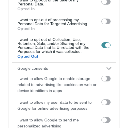
Personal Data.
Opted In
I want to opt-out of processing my
Personal Data for Targeted Advertising.
Legfrissebb híreink
Opted In
I want to opt-out of Collection, Use,
Retention, Sale, and/or Sharing of my
Personal Data that Is Unrelated with the
KÉT AUTÓ ÜTKÖZÖTT BOGÁCSON, A
Purposes for which it was collected.
MENTŐK IS A HELYSZÍNRE ÉRKE...
Opted Out
2026. augusztus 06
|
Riasztó
Google consents
I want to allow Google to enable storage
related to advertising like cookies on web or
device identifiers in apps.
HÍREK A GARÁZSBÓL: CHERY TIGGO 9
PHEV LUXURY – A KÍNAI PR...
I want to allow my user data to be sent to
2026. augusztus 06
|
Barta Autó
Google for online advertising purposes.
I want to allow Google to send me
personalized advertising.