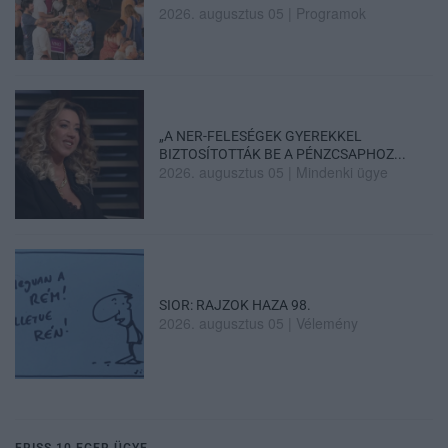
2026. augusztus 05
|
Programok
„A NER-FELESÉGEK GYEREKKEL
BIZTOSÍTOTTÁK BE A PÉNZCSAPHOZ...
2026. augusztus 05
|
Mindenki ügye
SIOR: RAJZOK HAZA 98.
2026. augusztus 05
|
Vélemény
FRISS 10 EGER ÜGYE