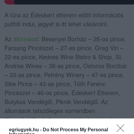
A túra az Édeskert étterem előtti információs
pulttól indul, jegyet is itt lehet vásárolni.
Az
állomásai
: Besenyei Borház – 26-os pince,
Farsang Pincészet – 27-es pince, Greg Vin –
22-es pince, Kedves Wine Bistro & Shop, St.
Andrea Wines – 38-as pince, Ostoros Borzbár
– 33-as pince, Petrény Winery – 47-es pince,
Sike Pince – 43-as pince, Tóth Ferenc
Pincészet – 46-os pince, Édeskert Étterem,
Butykos Vendéglő, Piknik Vendéglő. Az
állomások tetszőleges sorrendben
látogathatók, de lesz vezetett pincetúra is.
egriugyek.hu -
Do Not Process My Personal