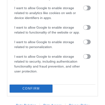
I want to allow Google to enable storage
related to analytics like cookies on web or
LAKÓÉPÜLETEK LÁNGOLTAK SZERDÁN
2026. augusztus 06
|
Riasztó
device identifiers in apps.
I want to allow Google to enable storage
related to functionality of the website or app.
I want to allow Google to enable storage
related to personalization.
„NEM TETTÜNK NYOMÁST A FIUNKRA” –
EGY EGRI CSALÁD TÖRTÉNE...
2026. augusztus 06
|
Sport
I want to allow Google to enable storage
related to security, including authentication
functionality and fraud prevention, and other
user protection.
ÚJ HŰTŐRENDSZER A MARKHOT FERENC
CONFIRM
KÓRHÁZBAN: TÖBB MINT 70 ...
2026. augusztus 06
|
Eger ügye