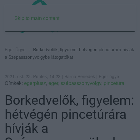
Skip to main content
Eger Ügye
Borkedvelők, figyelem: hétvégén pincetúrára hívják
a Szépasszonyvölgybe látogatókat
2021. okt. 22. Péntek, 14:23 | Barna Benedek | Eger ügye
Címkék:
egerplusz
,
eger
,
szépasszonyvölgy
,
pincetúra
Borkedvelők, figyelem:
hétvégén pincetúrára
hívják a