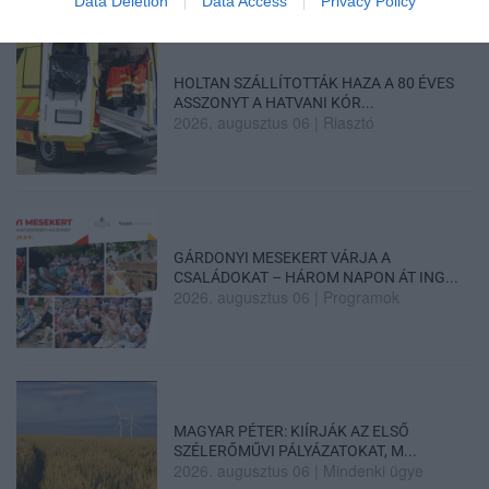
Data Deletion
Data Access
Privacy Policy
HOLTAN SZÁLLÍTOTTÁK HAZA A 80 ÉVES
ASSZONYT A HATVANI KÓR...
2026. augusztus 06
|
Riasztó
GÁRDONYI MESEKERT VÁRJA A
CSALÁDOKAT – HÁROM NAPON ÁT ING...
2026. augusztus 06
|
Programok
MAGYAR PÉTER: KIÍRJÁK AZ ELSŐ
SZÉLERŐMŰVI PÁLYÁZATOKAT, M...
2026. augusztus 06
|
Mindenki ügye