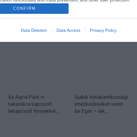
cation functionality and fraud prevention, and other user protection.
CONFIRM
Data Deletion
Data Access
Privacy Policy
Az Agria Park is
Újabb víztakarékossági
takarékra kapcsolt:
intézkedéseket vezet
lekapcsolt fényekkel...
be Eger – lek...