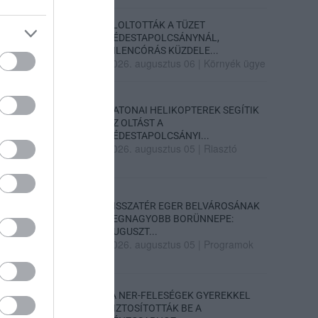
ELOLTOTTÁK A TÜZET
DÉDESTAPOLCSÁNYNÁL,
KILENCÓRÁS KÜZDELE...
2026. augusztus 06
|
Környék ügye
KATONAI HELIKOPTEREK SEGÍTIK
AZ OLTÁST A
DÉDESTAPOLCSÁNYI...
2026. augusztus 05
|
Riasztó
VISSZATÉR EGER BELVÁROSÁNAK
LEGNAGYOBB BORÜNNEPE:
AUGUSZT...
2026. augusztus 05
|
Programok
„A NER-FELESÉGEK GYEREKKEL
BIZTOSÍTOTTÁK BE A