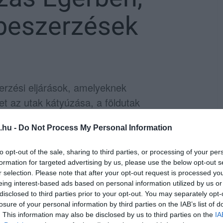
zbeszerzések
erzési eljárások, amelyeknek
az utak kátyúzása, a földutak
 rendszer javítása és üzemeltetése.
.hu -
Do Not Process My Personal Information
ó Bizottság keddi ülésén döntött arról,
to opt-out of the sale, sharing to third parties, or processing of your per
ta 100 millió forintos keretmegállapodást
formation for targeted advertising by us, please use the below opt-out s
r selection. Please note that after your opt-out request is processed y
eing interest-based ads based on personal information utilized by us or
disclosed to third parties prior to your opt-out. You may separately opt-
 kiírta az önkormányzat, azonban az
losure of your personal information by third parties on the IAB’s list of
ndítottak. A megismételt pályázatra négy
. This information may also be disclosed by us to third parties on the
IA