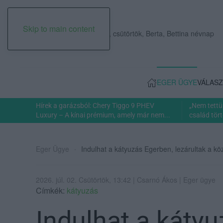
Skip to main content
2026. augusztus 06., csütörtök, Berta, Bettina névnap
EGER ÜGYE
VÁLASZ
Hírek a garázsból: Chery Tiggo 9 PHEV
„Nem tettü
Luxury – A kínai prémium, amely már nem...
család tört
Eger Ügye
Indulhat a kátyuzás Egerben, lezárultak a k
2026. júl. 02. Csütörtök, 13:42 | Csarnó Ákos | Eger ügye
Címkék:
kátyuzás
Indulhat a káty