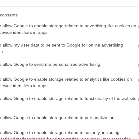
ernyi kátyút javítanak ki
,
100 víznyelőt
lométernyi földút karbantartását
is
consents
o allow Google to enable storage related to advertising like cookies on
evice identifiers in apps.
o allow my user data to be sent to Google for online advertising
s.
to allow Google to send me personalized advertising.
o allow Google to enable storage related to analytics like cookies on
en bennünket az EGRI ÜGYEK Google Hírek oldalán!
evice identifiers in apps.
o allow Google to enable storage related to functionality of the website
o allow Google to enable storage related to personalization.
o allow Google to enable storage related to security, including