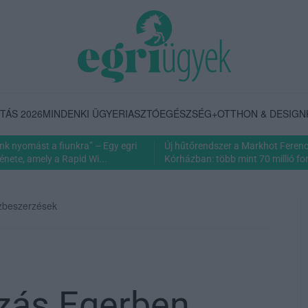
TÁS 2026
MINDENKI ÜGYE
RIASZTÓ
EGÉSZSÉG+
OTTHON & DESIGN
nk nyomást a fiunkra” – Egy egri
Új hűtőrendszer a Markhot Feren
énete, amely a Rapid Wi...
Kórházban: több mint 70 millió fori
özbeszerzések
uzás Egerben,