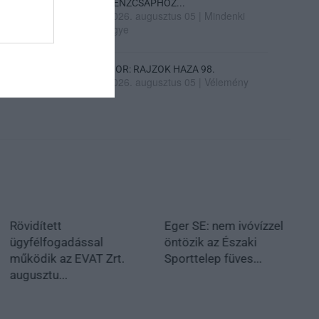
PÉNZCSAPHOZ...
2026. augusztus 05
|
Mindenki
ügye
SIOR: RAJZOK HAZA 98.
2026. augusztus 05
|
Vélemény
Rövidített
Eger SE: nem ivóvízzel
ügyfélfogadással
öntözik az Északi
működik az EVAT Zrt.
Sporttelep füves...
augusztu...