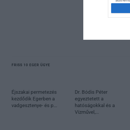
authenti
FRISS 10 EGER ÜGYE
Éjszakai permetezés
Dr. Bódis Péter
kezdődik Egerben a
egyeztetett a
vadgesztenye- és p...
hatóságokkal és a
Vízművel,...