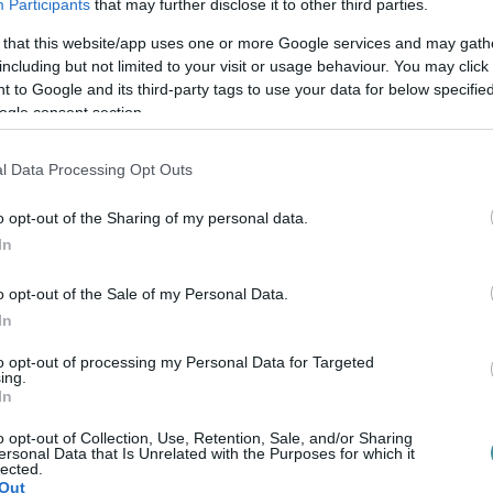
Participants
that may further disclose it to other third parties.
r-érték arányú ajánlatot a Cél Eger Kft.
 that this website/app uses one or more Google services and may gath
szerint legkorábban tíz nap múlva írhatják
including but not limited to your visit or usage behaviour. You may click 
 to Google and its third-party tags to use your data for below specifi
ogle consent section.
sorra kerülnek
l Data Processing Opt Outs
o opt-out of the Sharing of my personal data.
In
és kátyúzása,
o opt-out of the Sale of my Personal Data.
In
to opt-out of processing my Personal Data for Targeted
ing.
bantartása,
In
a.
o opt-out of Collection, Use, Retention, Sale, and/or Sharing
ersonal Data that Is Unrelated with the Purposes for which it
lected.
Out