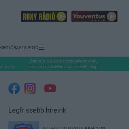
KIKÖTŐ
BARTA AUTÓ
c
Eloltották a tüzet Dédestapolcsánynál,
ntos fejl...
kilencórás küzdelem után sikerült megf...
Legfrissebb híreink
KÉT AUTÓ ÜTKÖZÖTT BOGÁCSON,