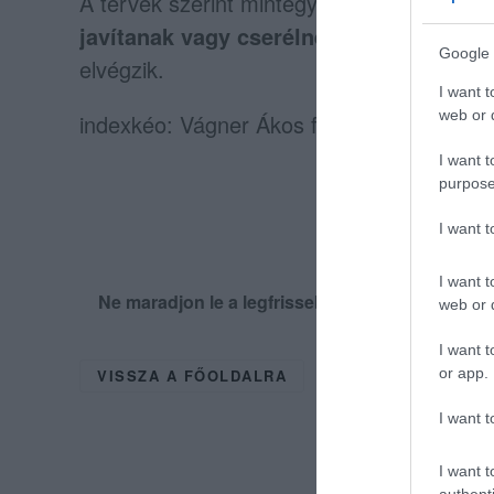
A tervek szerint mintegy
1500 négyzetmét
javítanak vagy cserélnek
, emellett
10 ki
Google 
elvégzik.
I want t
web or d
indexkéo: Vágner Ákos facebook
I want t
purpose
I want 
I want t
Ne maradjon le a legfrissebb hírekről, kövess
web or d
I want t
or app.
VISSZA A FŐOLDALRA
I want t
I want t