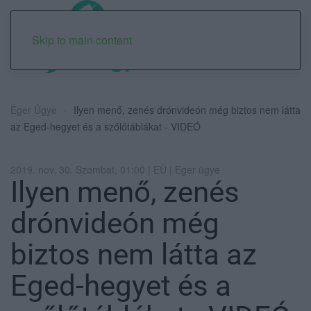
Skip to main content
Eger Ügye
Ilyen menő, zenés drónvideón még biztos nem látta
az Eged-hegyet és a szőlőtáblákat - VIDEÓ
2019. nov. 30. Szombat, 01:00 | EÜ | Eger ügye
Ilyen menő, zenés
drónvideón még
biztos nem látta az
Eged-hegyet és a