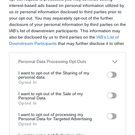
interest-based ads based on personal information utilized by
us or personal information disclosed to third parties prior to
your opt-out. You may separately opt-out of the further
ITTASAN RANDALÍROZOTT EGER
BELVÁROSÁBAN: ÜZLETEK KIRAKATA...
disclosure of your personal information by third parties on the
2026. augusztus 09
|
Riasztó
IAB’s list of downstream participants. This information may
also be disclosed by us to third parties on the
IAB’s List of
Downstream Participants
that may further disclose it to other
third parties.
Please note that this website/app uses one or more Google
Personal Data Processing Opt Outs
ORBÁN EGYKORI VÍZÜGYI ÁLLAMTITKÁRA
services and may gather and store information including but
IS ELLENTMONDOTT A VOL...
not limited to your visit or usage behaviour. You may click to
I want to opt-out of the Sharing of my
2026. augusztus 09
|
Mindenki ügye
personal data.
grant or deny consent to Google and its third-party tags to
Opted In
use your data for below specified purposes in below Google
consent section.
I want to opt-out of the Sale of my
Personal Data.
Opted In
I want to opt-out of processing my
A GYAKORNOKI MUNKA: LEHETŐSÉGEK ÉS
Personal Data for Targeted Advertising.
KIHÍVÁSOK A KARRIER KE...
Opted In
2026. augusztus 09
|
Promóció