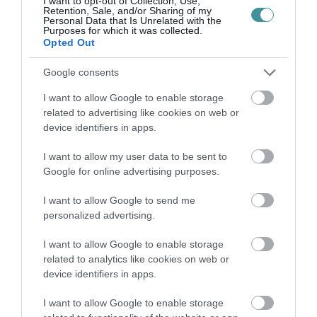
I want to opt-out of Collection, Use,
Retention, Sale, and/or Sharing of my
Personal Data that Is Unrelated with the
Purposes for which it was collected.
Opted Out
35 PERCES TANÓRÁK ÉS KEVESEBB HÁZI
Google consents
FELADAT JÖHET AZ ALSÓ ...
2026. augusztus 08
|
Mindenki ügye
I want to allow Google to enable storage
related to advertising like cookies on web or
device identifiers in apps.
I want to allow my user data to be sent to
Google for online advertising purposes.
BAKA ANDRÁST JELÖLI KÖZTÁRSASÁGI
ELNÖKNEK A TISZA
I want to allow Google to send me
2026. augusztus 08
|
Mindenki ügye
personalized advertising.
I want to allow Google to enable storage
related to analytics like cookies on web or
device identifiers in apps.
ÚJ MAGYAR KÜLÜGYI STRATÉGIA KÉSZÜL,
I want to allow Google to enable storage
TELJES SZAKÍTÁS JÖN A...
2026. augusztus 08
|
Mindenki ügye