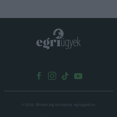
.
©
2026.
Minden jog fenntartva. egriugyek.hu