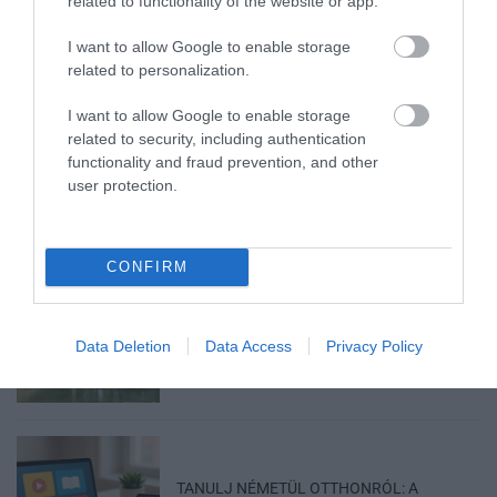
related to functionality of the website or app.
I want to allow Google to enable storage
related to personalization.
I want to allow Google to enable storage
TATA ELBŰVÖLŐ LÁTVÁNYOSSÁGAI,
related to security, including authentication
AMIKÉRT ÉRDEMES MEGNÉZNI
functionality and fraud prevention, and other
2026. augusztus 08
|
Promóció
user protection.
CONFIRM
TÖBB MINT EGY HÓNAP IS LEHET, MIRE
TELJESEN ÚJRAINDUL A P...
Data Deletion
Data Access
Privacy Policy
2026. augusztus 07
|
Mindenki ügye
TANULJ NÉMETÜL OTTHONRÓL: A