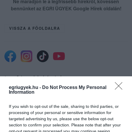
Ne maradjon le a legfrissebb hírekről, kövessen
bennünket az EGRI ÜGYEK Google Hírek oldalán!
VISSZA A FŐOLDALRA
Legfrissebb híreink
egriugyek.hu -
Do Not Process My Personal
Information
AZ ENDODONCIÁBAN
If you wish to opt-out of the sale, sharing to third parties, or
NÉLKÜLÖZHETETLEN ESZKÖZÖK
processing of your personal or sensitive information for
2026. augusztus 09
|
Promóció
targeted advertising by us, please use the below opt-out
section to confirm your selection. Please note that after your
opt-out request is processed you may continue seeing