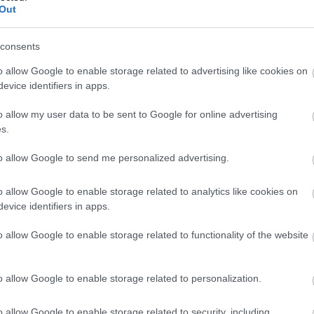
talános felvételi eljárásban".
Out
/
consents
o allow Google to enable storage related to advertising like cookies on
ebook.com/events/977374185685053/
evice identifiers in apps.
ebook.com/events/142394332802450/
o allow my user data to be sent to Google for online advertising
s.
izmuv.ektf.hu/aktualis/index.php
to allow Google to send me personalized advertising.
o allow Google to enable storage related to analytics like cookies on
evice identifiers in apps.
o allow Google to enable storage related to functionality of the website
o allow Google to enable storage related to personalization.
o allow Google to enable storage related to security, including