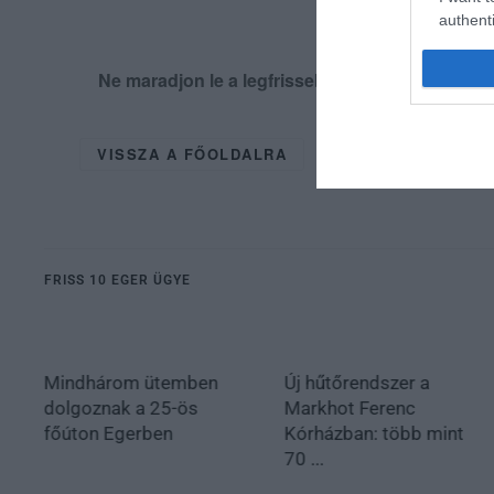
authenti
Ne maradjon le a legfrissebb hírekről, kövess
VISSZA A FŐOLDALRA
FRISS 10 EGER ÜGYE
Mindhárom ütemben
Új hűtőrendszer a
dolgoznak a 25-ös
Markhot Ferenc
főúton Egerben
Kórházban: több mint
70 ...