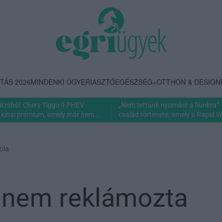
TÁS 2026
MINDENKI ÜGYE
RIASZTÓ
EGÉSZSÉG+
OTTHON & DESIGN
rázsból: Chery Tiggo 9 PHEV
„Nem tettünk nyomást a fiunkra” 
 kínai prémium, amely már nem...
család története, amely a Rapid Wi
ola
g nem reklámozta