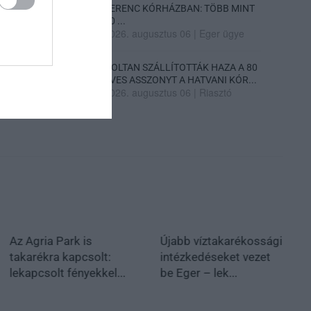
FERENC KÓRHÁZBAN: TÖBB MINT
70 ...
2026. augusztus 06
|
Eger ügye
HOLTAN SZÁLLÍTOTTÁK HAZA A 80
ÉVES ASSZONYT A HATVANI KÓR...
2026. augusztus 06
|
Riasztó
Az Agria Park is
Újabb víztakarékossági
takarékra kapcsolt:
intézkedéseket vezet
lekapcsolt fényekkel...
be Eger – lek...