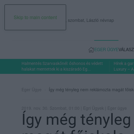
Skip to main content
2026. augusztus 08., szombat, László névnap
EGER ÜGYE
VÁLASZ
Halmentés Szarvaskőnél: őshonos és védett
Hírek a ga
halakat mentettek ki a kiszáradó Eg...
Luxury – A
Eger Ügye
Így még tényleg nem reklámozta magát főisk
2019. nov. 30. Szombat, 01:00 | Egri Ügyek | Eger ügye
Így még tényle