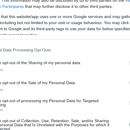
. This information may also be disclosed by us to third parties on the
IA
ekintik, hogy minél többen megismerjék
Participants
that may further disclose it to other third parties.
-, és mesterszakokat, és ezzel is segítsék a
 that this website/app uses one or more Google services and may gath
including but not limited to your visit or usage behaviour. You may click 
t.
 to Google and its third-party tags to use your data for below specifi
ogle consent section.
l Data Processing Opt Outs
m direkt módon szólítja meg a fiatalokat, de
o opt-out of the Sharing of my personal data.
In
o opt-out of the Sale of my Personal Data.
In
en egy figura segítségével járhatjuk be Eger
to opt-out of processing my Personal Data for Targeted
énk kerülő akadályokat. Oké, de mitől lesz
ing.
In
k, így ha elhibáz egy akadályt, akkor a
o opt-out of Collection, Use, Retention, Sale, and/or Sharing
Mit kell tenni még több diplomáért?
ersonal Data that Is Unrelated with the Purposes for which it
lected.