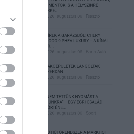
A MENTŐK IS A HELYSZÍNRE
ÉRKE...
2026. augusztus 06
|
Riasztó
HÍREK A GARÁZSBÓL: CHERY
TIGGO 9 PHEV LUXURY – A KÍNAI
PR...
2026. augusztus 06
|
Barta Autó
LAKÓÉPÜLETEK LÁNGOLTAK
SZERDÁN
2026. augusztus 06
|
Riasztó
„NEM TETTÜNK NYOMÁST A
FIUNKRA” – EGY EGRI CSALÁD
TÖRTÉNE...
2026. augusztus 06
|
Sport
ÚJ HŰTŐRENDSZER A MARKHOT