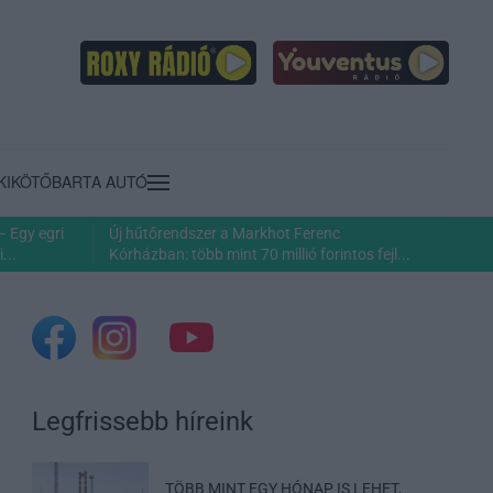
KIKÖTŐ
BARTA AUTÓ
– Egy egri
Új hűtőrendszer a Markhot Ferenc
...
Kórházban: több mint 70 millió forintos fejl...
Legfrissebb híreink
TÖBB MINT EGY HÓNAP IS LEHET,