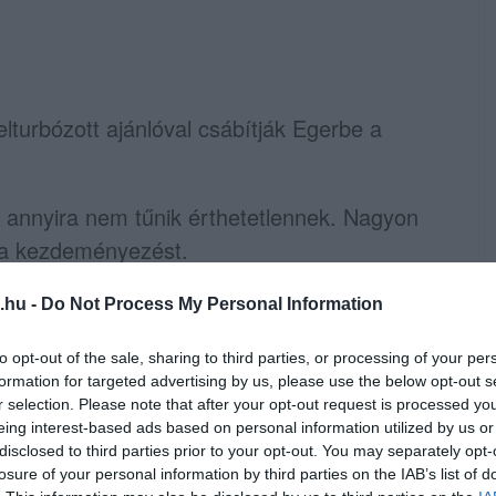
elturbózott ajánlóval csábítják Egerbe a
l annyira nem tűnik érthetetlennek. Nagyon
t a kezdeményezést.
lis Művészeti Intézetben nagy a sürgés-forgás
.hu -
Do Not Process My Personal Information
to opt-out of the sale, sharing to third parties, or processing of your per
ításuk a Műcsarnokban SHORTCUT/LÉGVONAL
formation for targeted advertising by us, please use the below opt-out s
tt, s most a felvételire készülnek, de azt is
r selection. Please note that after your opt-out request is processed y
eing interest-based ads based on personal information utilized by us or
disclosed to third parties prior to your opt-out. You may separately opt-
losure of your personal information by third parties on the IAB’s list of
a harmadik félévben a Vizuális Művészeti