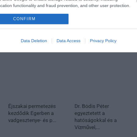
cation functionality and fraud prevention, and other user protection.
CONFIRM
en bennünket az EGRI ÜGYEK Google Hírek oldalán!
Data Deletion
Data Access
Privacy Policy
Éjszakai permetezés
Dr. Bódis Péter
kezdődik Egerben a
egyeztetett a
vadgesztenye- és p...
hatóságokkal és a
Vízművel,...