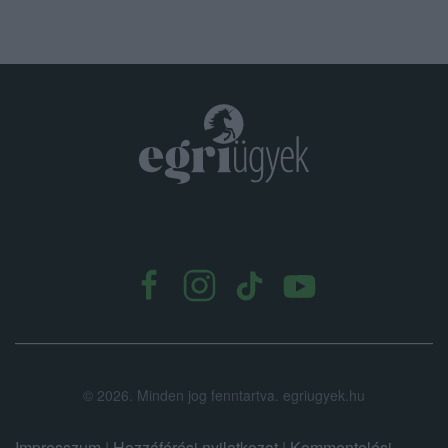
.
©
2026.
Minden jog fenntartva. egriugyek.hu
Impresszum
|
Hozzáférési nyilatkozat
|
Kommentelési