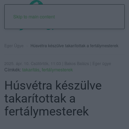
Skip to main content
Eger Ügye
Húsvétra készülve takarítottak a fertálymesterek
2025. ápr. 10. Csütörtök, 11:03 | Bakos Balázs | Eger ügye
Címkék:
takarítás
,
fertálymesterek
Húsvétra készülve
takarítottak a
fertálymesterek