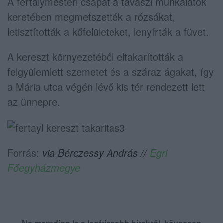
A fertálymesteri csapat a tavaszi munkálatok
keretében megmetszették a rózsákat,
letisztították a kőfelületeket, lenyírták a füvet.
A kereszt környezetéből eltakarították a
felgyülemlett szemetet és a száraz ágakat, így
a Mária utca végén lévő kis tér rendezett lett
az ünnepre.
Forrás:
via Bérczessy András //
Egri
Főegyházmegye
Ne maradjon le a legfrissebb hírekről, kövessen