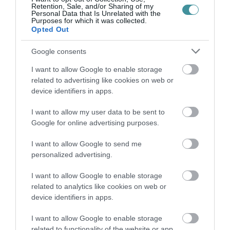
Retention, Sale, and/or Sharing of my
Personal Data that Is Unrelated with the
Purposes for which it was collected.
Opted Out
ÚJRAINDULNAK A KORÁBBAN
Google consents
LEÁLLÍTOTT SZOLGÁLTATÁSOK AZ EGRI...
2026. augusztus 07
|
Eger ügye
I want to allow Google to enable storage
related to advertising like cookies on web or
device identifiers in apps.
I want to allow my user data to be sent to
Google for online advertising purposes.
TÍZ ÉVE NEM VOLT ILYEN ALACSONY AZ
INFLÁCIÓ MAGYARORSZÁGON
2026. augusztus 07
|
Mindenki ügye
I want to allow Google to send me
personalized advertising.
I want to allow Google to enable storage
related to analytics like cookies on web or
device identifiers in apps.
MINDHÁROM ÜTEMBEN DOLGOZNAK A 25-
ÖS FŐÚTON EGERBEN
I want to allow Google to enable storage
2026. augusztus 07
|
Eger ügye
related to functionality of the website or app.