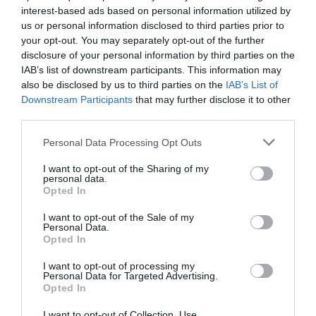
interest-based ads based on personal information utilized by
us or personal information disclosed to third parties prior to
TATA ELBŰVÖLŐ LÁTVÁNYOSSÁGAI,
your opt-out. You may separately opt-out of the further
AMIKÉRT ÉRDEMES MEGNÉZNI
disclosure of your personal information by third parties on the
2026. augusztus 08
|
Promóció
IAB’s list of downstream participants. This information may
also be disclosed by us to third parties on the
IAB’s List of
Downstream Participants
that may further disclose it to other
third parties.
Please note that this website/app uses one or more Google
Personal Data Processing Opt Outs
TÖBB MINT EGY HÓNAP IS LEHET, MIRE
services and may gather and store information including but
TELJESEN ÚJRAINDUL A P...
not limited to your visit or usage behaviour. You may click to
I want to opt-out of the Sharing of my
2026. augusztus 07
|
Mindenki ügye
personal data.
grant or deny consent to Google and its third-party tags to
Opted In
use your data for below specified purposes in below Google
consent section.
I want to opt-out of the Sale of my
Personal Data.
Opted In
TANULJ NÉMETÜL OTTHONRÓL: A
I want to opt-out of processing my
Personal Data for Targeted Advertising.
DIGITÁLIS TANULÁS ELŐNYEI
Opted In
2026. augusztus 07
|
Promóció
I want to opt-out of Collection, Use,