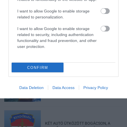
I want to allow Google to enable storage
related to personalization.
I want to allow Google to enable storage
HALMENTÉS SZARVASKŐNÉL: ŐSHONOS
related to security, including authentication
ÉS VÉDETT HALAKAT MENTETT...
functionality and fraud prevention, and other
2026. augusztus 07
|
Környék ügye
user protection.
CONFIRM
ZÁPOROK, ZIVATAROK KIALAKULHATNAK
2026. augusztus 07
|
Mindenki ügye
Data Deletion
Data Access
Privacy Policy
KÉT AUTÓ ÜTKÖZÖTT BOGÁCSON, A