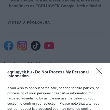
bennünket az EGRI ÜGYEK Google Hírek oldalán!
VISSZA A FŐOLDALRA
Legfrissebb híreink
egriugyek.hu -
Do Not Process My Personal
Information
ÚJ MAGYAR KÜLÜGYI STRATÉGIA KÉSZÜL,
If you wish to opt-out of the sale, sharing to third parties, or
TELJES SZAKÍTÁS JÖN A...
processing of your personal or sensitive information for
2026. augusztus 08
|
Mindenki ügye
targeted advertising by us, please use the below opt-out
section to confirm your selection. Please note that after your
opt-out request is processed you may continue seeing