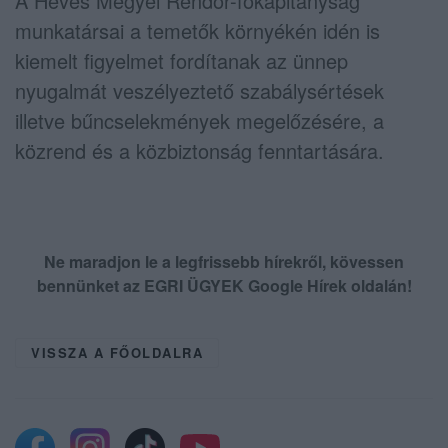
A Heves Megyei Rendőr-főkapitányság
munkatársai a temetők környékén idén is
kiemelt figyelmet fordítanak az ünnep
nyugalmát veszélyeztető szabálysértések
illetve bűncselekmények megelőzésére, a
közrend és a közbiztonság fenntartására.
Ne maradjon le a legfrissebb hírekről, kövessen
bennünket az EGRI ÜGYEK Google Hírek oldalán!
VISSZA A FŐOLDALRA