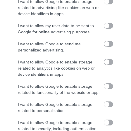
I want to allow Google to enable storage
related to advertising like cookies on web or
device identifiers in apps.
TANULJ NÉMETÜL OTTHONRÓL: A
DIGITÁLIS TANULÁS ELŐNYEI
I want to allow my user data to be sent to
2026. augusztus 07
|
Promóció
Google for online advertising purposes.
I want to allow Google to send me
personalized advertising.
I want to allow Google to enable storage
ÚJRAINDULNAK A KORÁBBAN
related to analytics like cookies on web or
LEÁLLÍTOTT SZOLGÁLTATÁSOK AZ EGRI...
2026. augusztus 07
|
Eger ügye
device identifiers in apps.
I want to allow Google to enable storage
related to functionality of the website or app.
I want to allow Google to enable storage
related to personalization.
TÍZ ÉVE NEM VOLT ILYEN ALACSONY AZ
INFLÁCIÓ MAGYARORSZÁGON
2026. augusztus 07
|
Mindenki ügye
I want to allow Google to enable storage
related to security, including authentication