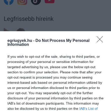
Legfrissebb híreink
35 PERCES TANÓRÁK ÉS KEVESEBB HÁZI
egriugyek.hu -
Do Not Process My Personal
FELADAT JÖHET AZ ALSÓ ...
Information
2026. augusztus 08
|
Mindenki ügye
If you wish to opt-out of the sale, sharing to third parties, or
processing of your personal or sensitive information for
targeted advertising by us, please use the below opt-out
section to confirm your selection. Please note that after your
opt-out request is processed you may continue seeing
BAKA ANDRÁST JELÖLI KÖZTÁRSASÁGI
interest-based ads based on personal information utilized by
ELNÖKNEK A TISZA
2026. augusztus 08
|
Mindenki ügye
us or personal information disclosed to third parties prior to
your opt-out. You may separately opt-out of the further
disclosure of your personal information by third parties on the
IAB’s list of downstream participants. This information may
also be disclosed by us to third parties on the
IAB’s List of