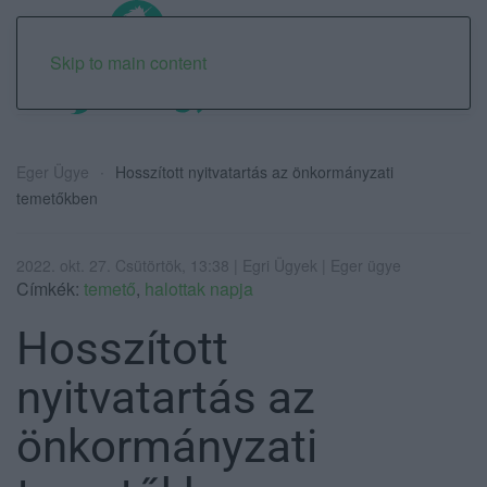
Skip to main content
Eger Ügye
Hosszított nyitvatartás az önkormányzati
temetőkben
2022. okt. 27. Csütörtök, 13:38 | Egri Ügyek | Eger ügye
Címkék:
temető
,
halottak napja
Hosszított
nyitvatartás az
önkormányzati