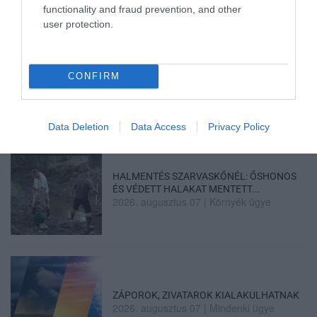
functionality and fraud prevention, and other
user protection.
MINDHÁROM ÜTEMBEN DOLGOZNAK A 25-
ÖS FŐÚTON EGERBEN
CONFIRM
2026. augusztus 07
|
Eger ügye
Data Deletion
Data Access
Privacy Policy
HALMENTÉS SZARVASKŐNÉL: ŐSHONOS
ÉS VÉDETT HALAKAT MENTETT...
2026. augusztus 07
|
Környék ügye
ZÁPOROK, ZIVATAROK KIALAKULHATNAK
2026. augusztus 07
|
Mindenki ügye