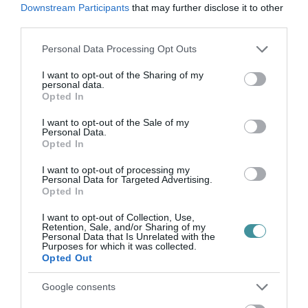
Downstream Participants
that may further disclose it to other
ÚJ MAGYAR KÜLÜGYI STRATÉGIA KÉSZÜL,
third parties.
TELJES SZAKÍTÁS JÖN A...
2026. augusztus 08
|
Mindenki ügye
Please note that this website/app uses one or more Google
Personal Data Processing Opt Outs
services and may gather and store information including but
not limited to your visit or usage behaviour. You may click to
I want to opt-out of the Sharing of my
personal data.
grant or deny consent to Google and its third-party tags to
Opted In
use your data for below specified purposes in below Google
consent section.
I want to opt-out of the Sale of my
TATA ELBŰVÖLŐ LÁTVÁNYOSSÁGAI,
Personal Data.
AMIKÉRT ÉRDEMES MEGNÉZNI
Opted In
2026. augusztus 08
|
Promóció
I want to opt-out of processing my
Personal Data for Targeted Advertising.
Opted In
I want to opt-out of Collection, Use,
Retention, Sale, and/or Sharing of my
Personal Data that Is Unrelated with the
TÖBB MINT EGY HÓNAP IS LEHET, MIRE
Purposes for which it was collected.
TELJESEN ÚJRAINDUL A P...
Opted Out
2026. augusztus 07
|
Mindenki ügye
Google consents