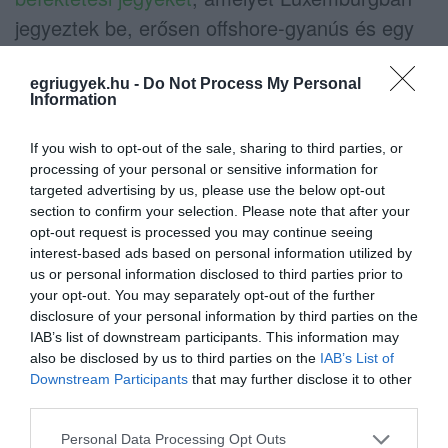
jegyeztek be, erősen offshore-gyanús és egy
rakás fideszes áll a hátterében.
Az alapítvány
könyvvizsgálói jelentését is láttuk, ebben
egriugyek.hu -
Do Not Process My Personal
Information
egyértelműen leírták: azzal számolnak,
hogy ebből a 600 millió forintból már 272
If you wish to opt-out of the sale, sharing to third parties, or
processing of your personal or sensitive information for
millió forintot elbuktak, ekkora
targeted advertising by us, please use the below opt-out
értékvesztéssel kalkulálnak a
section to confirm your selection. Please note that after your
könyvvizsgálói jelentésükben.
Vagyis:
opt-out request is processed you may continue seeing
interest-based ads based on personal information utilized by
értékpapírba befektettek egy rakás pénzt
us or personal information disclosed to third parties prior to
elvileg azért, hogy az hozamot jelentsen majd
your opt-out. You may separately opt-out of the further
disclosure of your personal information by third parties on the
a későbbiekben, de helyette már van 272 millió
IAB’s list of downstream participants. This information may
forintos káruk úgy, hogy nem tudni, a
also be disclosed by us to third parties on the
IAB’s List of
Downstream Participants
that may further disclose it to other
maradékkal mi lesz.
third parties.
A cégek listáján szerepel egy olyan kft, amely
Please note that this website/app uses one or more Google
Personal Data Processing Opt Outs