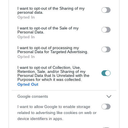
services and may gather and store information including but
83 millió forintot kapott az alapítvány
not limited to your visit or usage behaviour. You may click to
I want to opt-out of the Sharing of my
personal data.
közbenjárásával. Ebben a cégben korábban a
grant or deny consent to Google and its third-party tags to
Opted In
use your data for below specified purposes in below Google
HMTVA-nak részesedése volt, de ezt a
consent section.
I want to opt-out of the Sale of my
részesedést még Farkas Zoltán Tibor
Personal Data.
Opted In
vezetősége idején, tavaly júniusában eladták.
Ez a cég most Advisor Cross-TFS néven fut,
I want to opt-out of processing my
Personal Data for Targeted Advertising.
és eléggé úgy tűnik, hogy a 83 milliós
Opted In
kölcsönből több mint 50 milliót nem lehet majd
I want to opt-out of Collection, Use,
Retention, Sale, and/or Sharing of my
visszaszerezni tőlük.
Personal Data that Is Unrelated with the
Purposes for which it was collected.
Opted Out
Azért nem, mert az AdvisorCross tulajdonosa,
a Creditime Pénzügyi Szolgáltató Zrt. hatalmas
Google consents
bajban van, milliárdos nagyságrendű adóssága
I want to allow Google to enable storage
van, és a saját tőkéjét is felélte, a Magyar
related to advertising like cookies on web or
device identifiers in apps.
Nemzeti Bank már tőkepótlási felszólítást is