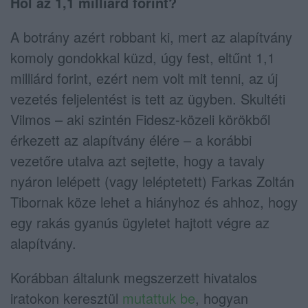
Hol az 1,1 milliárd forint?
A botrány azért robbant ki, mert az alapítvány
komoly gondokkal küzd, úgy fest, eltűnt 1,1
milliárd forint, ezért nem volt mit tenni, az új
vezetés feljelentést is tett az ügyben. Skultéti
Vilmos – aki szintén Fidesz-közeli körökből
érkezett az alapítvány élére – a korábbi
vezetőre utalva azt sejtette, hogy a tavaly
nyáron lelépett (vagy leléptetett) Farkas Zoltán
Tibornak köze lehet a hiányhoz és ahhoz, hogy
egy rakás gyanús ügyletet hajtott végre az
alapítvány.
Korábban általunk megszerzett hivatalos
iratokon keresztül
mutattuk be
, hogyan