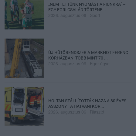
„NEM TETTÜNK NYOMÁST A FIUNKRA” –
EGY EGRI CSALÁD TÖRTÉNE...
2026. augusztus 06
|
Sport
ÚJ HŰTŐRENDSZER A MARKHOT FERENC
KÓRHÁZBAN: TÖBB MINT 70 ...
2026. augusztus 06
|
Eger ügye
HOLTAN SZÁLLÍTOTTÁK HAZA A 80 ÉVES
ASSZONYT A HATVANI KÓR...
2026. augusztus 06
|
Riasztó