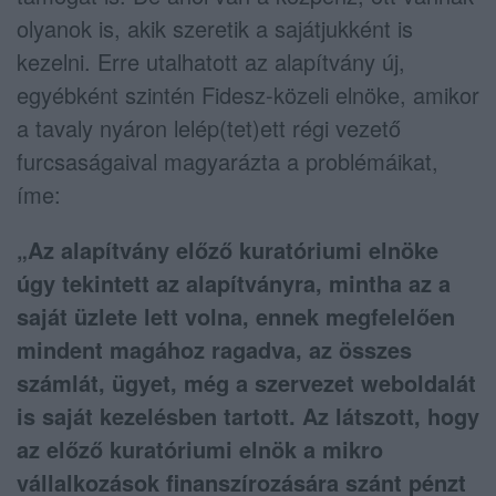
olyanok is, akik szeretik a sajátjukként is
kezelni. Erre utalhatott az alapítvány új,
egyébként szintén Fidesz-közeli elnöke, amikor
a tavaly nyáron lelép(tet)ett régi vezető
furcsaságaival magyarázta a problémáikat,
íme:
„Az alapítvány előző kuratóriumi elnöke
úgy tekintett az alapítványra, mintha az a
saját üzlete lett volna, ennek megfelelően
mindent magához ragadva, az összes
számlát, ügyet, még a szervezet weboldalát
is saját kezelésben tartott. Az látszott, hogy
az előző kuratóriumi elnök a mikro
vállalkozások finanszírozására szánt pénzt