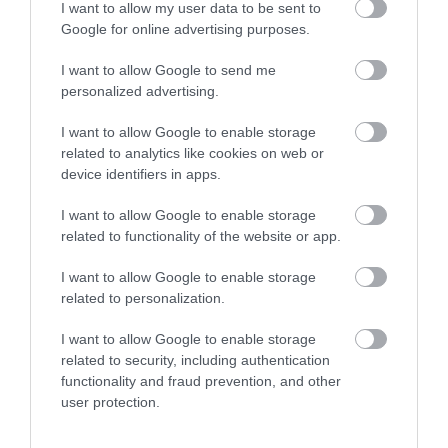
küldött a társaságnak – utóbbiról a
Magyar
I want to allow my user data to be sent to
Google for online advertising purposes.
Narancs írt
. A CreditTime felügyelő
bizottságában a hivatalos cégadatok között ott
I want to allow Google to send me
personalized advertising.
szerepel Farkas Zoltán és egy másik ismerős
név, dr. Gondosné Kereszturi Szilvia, aki nem
I want to allow Google to enable storage
related to analytics like cookies on web or
más, mint a Heves Megyei Közgyűlés korábbi
device identifiers in apps.
alelnökének, Gondos Istvánnak a felesége.
I want to allow Google to enable storage
related to functionality of the website or app.
I want to allow Google to enable storage
Farkas Zoltán az egri Városházán. Fotó:
related to personalization.
HMVTA Facebook-oldala
I want to allow Google to enable storage
related to security, including authentication
Kömlői pénznyelő
functionality and fraud prevention, and other
user protection.
Aztán feltártunk egy döntő többségében a