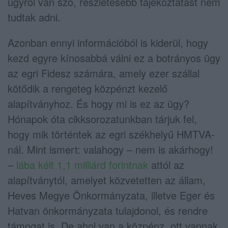
ügyről van szó, részletesebb tájékoztatást nem
tudtak adni.
Azonban ennyi információból is kiderül, hogy
kezd egyre kínosabbá válni ez a botrányos ügy
az egri Fidesz számára, amely ezer szállal
kötődik a rengeteg közpénzt kezelő
alapítványhoz. És hogy mi is ez az ügy?
Hónapok óta cikksorozatunkban tárjuk fel,
hogy mik történtek az egri székhelyű HMTVA-
nál. Mint ismert: valahogy – nem is akárhogy!
–
lába kélt 1,1 milliárd forintnak
attól az
alapítványtól, amelyet közvetetten az állam,
Heves Megye Önkormányzata, illetve Eger és
Hatvan önkormányzata tulajdonol, és rendre
támogat is. De ahol van a közpénz, ott vannak