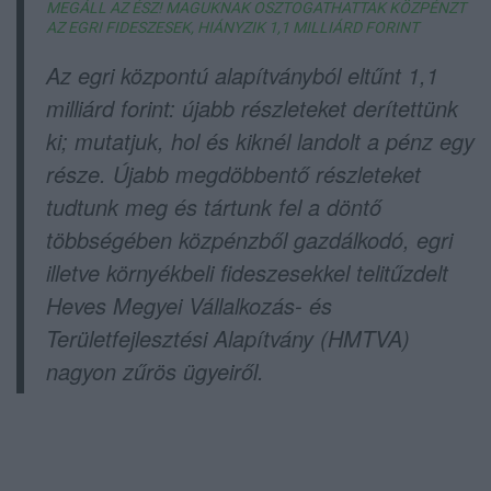
MEGÁLL AZ ÉSZ! MAGUKNAK OSZTOGATHATTAK KÖZPÉNZT
AZ EGRI FIDESZESEK, HIÁNYZIK 1,1 MILLIÁRD FORINT
Az egri központú alapítványból eltűnt 1,1
milliárd forint: újabb részleteket derítettünk
ki; mutatjuk, hol és kiknél landolt a pénz egy
része. Újabb megdöbbentő részleteket
tudtunk meg és tártunk fel a döntő
többségében közpénzből gazdálkodó, egri
illetve környékbeli fideszesekkel telitűzdelt
Heves Megyei Vállalkozás- és
Területfejlesztési Alapítvány (HMTVA)
nagyon zűrös ügyeiről.