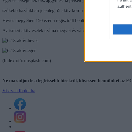
Eger és térségének országgyűlési képviselője arról számolt be, hogy
authenti
szűkebb hazánkban jelenleg 55 aktív koronavírusos beteg tartózkodik,
Heves megyében 150 ezer a regisztrált beoltottak száma – tette hozzá 
Az ismert aktív esetek száma megyei és városi szinen is drasztikusa
(Indexfotó: unsplash.com)
Ne maradjon le a legfrissebb hírekről, kövessen bennünket az
Vissza a főoldalra