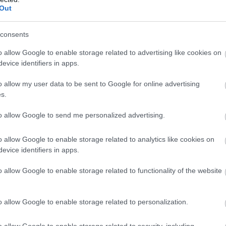
Out
kínai prémium, amely már nem...
consents
rténete, amely a Rapid Wi...
o allow Google to enable storage related to advertising like cookies on
t 70 millió forintos fejl...
evice identifiers in apps.
o allow my user data to be sent to Google for online advertising
s.
n és Heves megyében – GRAFIKON
to allow Google to send me personalized advertising.
o allow Google to enable storage related to analytics like cookies on
evice identifiers in apps.
öttek száma Egerben és Heves megyében – 
o allow Google to enable storage related to functionality of the website
o allow Google to enable storage related to personalization.
regisztráltak – közölte pénteken az
egerhirek.hu
Nyitrai Zsolt tájékozt
o allow Google to enable storage related to security, including