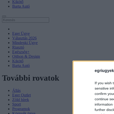
Kikötő
Barta Autó
Eger Ügye
Választás 2026
Mindenki Ügye
Riasztó
Egészség+
Otthon & Design
Kikötő
Barta Autó
egriugyek
További rovatok
If you wish 
sensitive in
Állás
confirm you
Eger Outlet
continue se
Zöld hírek
Sport
information 
Programok
further disc
Környék ügye