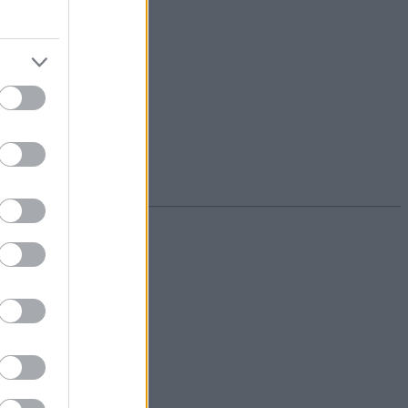
GRAFIKON
atására hivatkozva.