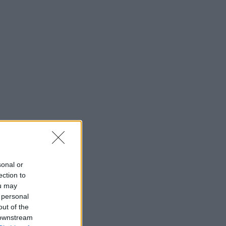
sonal or
ection to
ou may
 personal
out of the
 downstream