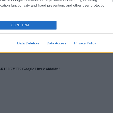
cation functionality and fraud prevention, and other user protection.
 akik közül 3 fertőzött személy van Egerben.
Nyitrai Zsolt.
CONFIRM
n csökkent az elmúlt napokban, hiszen egy hete még
247 koronavírus-fer
Data Deletion
Data Access
Privacy Policy
 EGRI ÜGYEK Google Hírek oldalán!