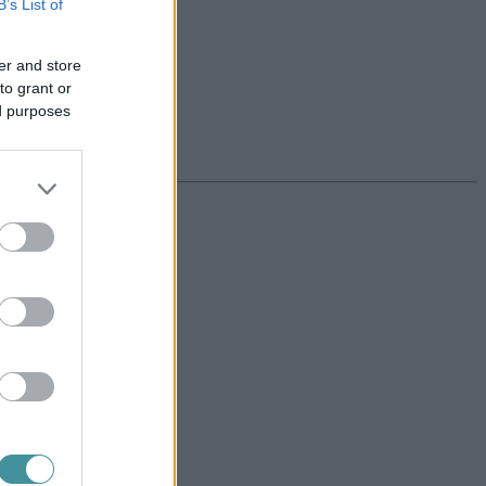
B’s List of
er and store
to grant or
ed purposes