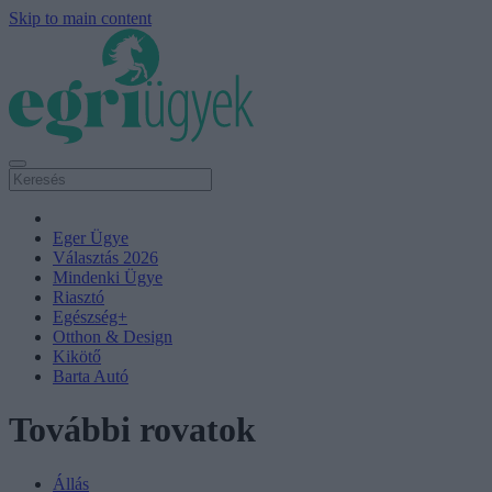
Skip to main content
Eger Ügye
Választás 2026
Mindenki Ügye
Riasztó
Egészség+
Otthon & Design
Kikötő
Barta Autó
További rovatok
Állás