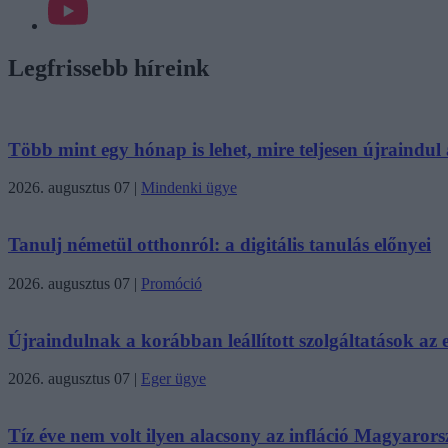
Legfrissebb híreink
Több mint egy hónap is lehet, mire teljesen újraindul a
2026. augusztus 07
|
Mindenki ügye
Tanulj németül otthonról: a digitális tanulás előnyei
2026. augusztus 07
|
Promóció
Újraindulnak a korábban leállított szolgáltatások az eg
2026. augusztus 07
|
Eger ügye
Tíz éve nem volt ilyen alacsony az infláció Magyaror