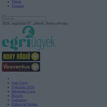
Tiktok
Youtube
2026. augusztus 07., péntek, Ibolya névnap
Eger Ügye
Választás 2026
Mindenki Ügye
Riasztó
Egészség+
Otthon & Design