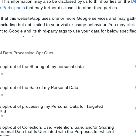
. This information may also be disclosed by us to third parties on the
IA
Participants
that may further disclose it to other third parties.
 that this website/app uses one or more Google services and may gath
including but not limited to your visit or usage behaviour. You may click 
 to Google and its third-party tags to use your data for below specifi
ogle consent section.
l Data Processing Opt Outs
o opt-out of the Sharing of my personal data.
In
o opt-out of the Sale of my Personal Data.
In
to opt-out of processing my Personal Data for Targeted
ing.
In
o opt-out of Collection, Use, Retention, Sale, and/or Sharing
ersonal Data that Is Unrelated with the Purposes for which it
ntettek ki a kiszáradó Eg...
lected.