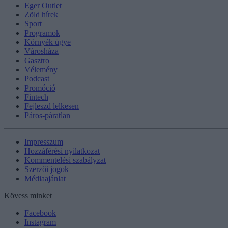
Eger Outlet
Zöld hírek
Sport
Programok
Környék ügye
Városháza
Gasztro
Vélemény
Podcast
Promóció
Fintech
Fejleszd lelkesen
Páros-páratlan
Impresszum
Hozzáférési nyilatkozat
Kommentelési szabályzat
Szerzői jogok
Médiaajánlat
Kövess minket
Facebook
Instagram