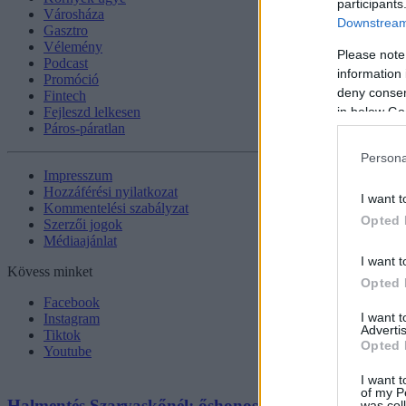
participants
Városháza
Downstream 
Gasztro
Vélemény
Please note
Podcast
information 
Promóció
deny consent
Fintech
in below Go
Fejleszd lelkesen
Páros-páratlan
Persona
Impresszum
Hozzáférési nyilatkozat
I want t
Kommentelési szabályzat
Opted 
Szerzői jogok
Médiaajánlat
I want t
Kövess minket
Opted 
Facebook
I want 
Instagram
Advertis
Tiktok
Opted 
Youtube
I want t
of my P
Halmentés Szarvaskőnél: őshonos és védett halakat me
was col