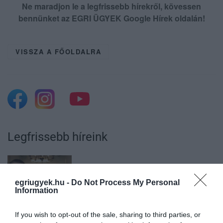
Ne maradjon le a legfrissebb hírekről, kövessen
bennünket az EGRI ÜGYEK Google Hírek oldalán!
VISSZA A FŐOLDALRA
Legfrissebb híreink
ÚJ MAGYAR KÜLÜGYI STRATÉGIA KÉSZÜL,
egriugyek.hu -
Do Not Process My Personal
TELJES SZAKÍTÁS JÖN A...
Information
2026. augusztus 08
|
Mindenki ügye
If you wish to opt-out of the sale, sharing to third parties, or