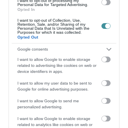
I want to opt-out of processing my
Personal Data for Targeted Advertising.
Opted In
I want to opt-out of Collection, Use,
Retention, Sale, and/or Sharing of my
Personal Data that Is Unrelated with the
TÍZ ÉVE NEM VOLT ILYEN ALACSONY AZ
Purposes for which it was collected.
INFLÁCIÓ MAGYARORSZÁGON
Opted Out
2026. augusztus 07
|
Mindenki ügye
Google consents
I want to allow Google to enable storage
related to advertising like cookies on web or
device identifiers in apps.
MINDHÁROM ÜTEMBEN DOLGOZNAK A 25-
ÖS FŐÚTON EGERBEN
I want to allow my user data to be sent to
2026. augusztus 07
|
Eger ügye
Google for online advertising purposes.
I want to allow Google to send me
personalized advertising.
I want to allow Google to enable storage
HALMENTÉS SZARVASKŐNÉL: ŐSHONOS
related to analytics like cookies on web or
ÉS VÉDETT HALAKAT MENTETT...