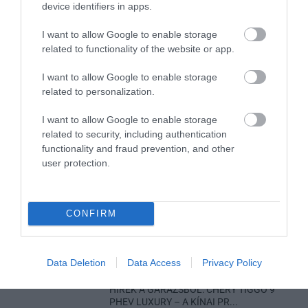
device identifiers in apps.
2026. augusztus 07
|
Környék ügye
I want to allow Google to enable storage
related to functionality of the website or app.
I want to allow Google to enable storage
related to personalization.
ZÁPOROK, ZIVATAROK KIALAKULHATNAK
2026. augusztus 07
|
Mindenki ügye
I want to allow Google to enable storage
related to security, including authentication
functionality and fraud prevention, and other
user protection.
KÉT AUTÓ ÜTKÖZÖTT BOGÁCSON, A
CONFIRM
MENTŐK IS A HELYSZÍNRE ÉRKE...
2026. augusztus 06
|
Riasztó
Data Deletion
Data Access
Privacy Policy
HÍREK A GARÁZSBÓL: CHERY TIGGO 9
PHEV LUXURY – A KÍNAI PR...