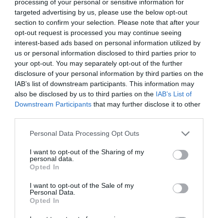
processing of your personal or sensitive information for
targeted advertising by us, please use the below opt-out
TATA ELBŰVÖLŐ LÁTVÁNYOSSÁGAI,
section to confirm your selection. Please note that after your
AMIKÉRT ÉRDEMES MEGNÉZNI
2026. augusztus 08
|
Promóció
opt-out request is processed you may continue seeing
interest-based ads based on personal information utilized by
us or personal information disclosed to third parties prior to
your opt-out. You may separately opt-out of the further
disclosure of your personal information by third parties on the
TÖBB MINT EGY HÓNAP IS LEHET, MIRE
IAB’s list of downstream participants. This information may
TELJESEN ÚJRAINDUL A P...
2026. augusztus 07
|
Mindenki ügye
also be disclosed by us to third parties on the
IAB’s List of
Downstream Participants
that may further disclose it to other
third parties.
Please note that this website/app uses one or more Google
Personal Data Processing Opt Outs
TANULJ NÉMETÜL OTTHONRÓL: A
services and may gather and store information including but
DIGITÁLIS TANULÁS ELŐNYEI
2026. augusztus 07
|
Promóció
not limited to your visit or usage behaviour. You may click to
I want to opt-out of the Sharing of my
personal data.
grant or deny consent to Google and its third-party tags to
Opted In
use your data for below specified purposes in below Google
consent section.
I want to opt-out of the Sale of my
Personal Data.
ÚJRAINDULNAK A KORÁBBAN
Opted In
LEÁLLÍTOTT SZOLGÁLTATÁSOK AZ EGRI...
2026. augusztus 07
|
Eger ügye