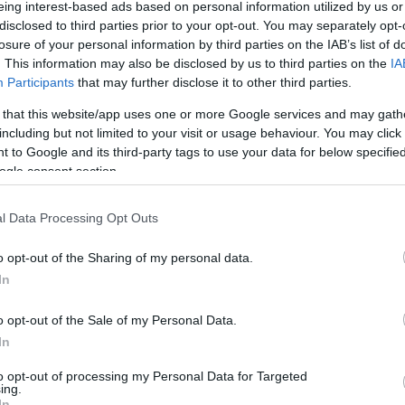
eing interest-based ads based on personal information utilized by us or
 a 2021-es költségvetésben fedezetet
disclosed to third parties prior to your opt-out. You may separately opt-
emére. Mintegy 10 millió forint támogatásból
losure of your personal information by third parties on the IAB’s list of
. This information may also be disclosed by us to third parties on the
IA
 és később a temető másik részén is
Participants
that may further disclose it to other third parties.
 egy-egy pillér – közölte.
 that this website/app uses one or more Google services and may gath
including but not limited to your visit or usage behaviour. You may click 
 to Google and its third-party tags to use your data for below specifi
ogle consent section.
bb szempontból is méltatlan a kerítés
ő a temetőben nyugvók és hozzátartozóik
l Data Processing Opt Outs
os, hiszen a közeli Szépasszony-völgybe
o opt-out of the Sharing of my personal data.
 Az előző városvezetésnél többször is
In
 eredménytelenül, ezért külön öröm számára,
o opt-out of the Sale of my Personal Data.
 méltatlan helyzetet.
In
to opt-out of processing my Personal Data for Targeted
ing.
ld Kft.) ügyvezetője elmondta: az új kerítést a
In