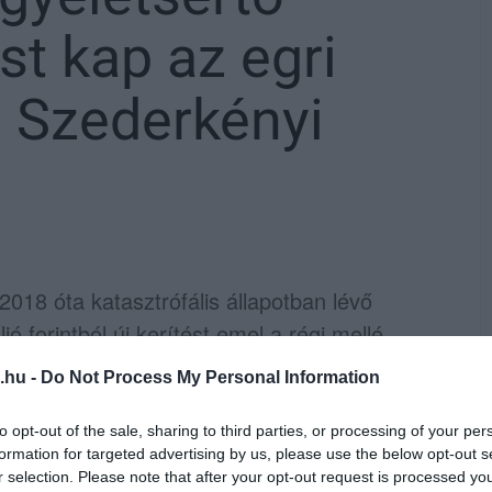
ést kap az egri
 Szederkényi
018 óta katasztrófális állapotban lévő
ió forintból új kerítést emel a régi mellé.
.hu -
Do Not Process My Personal Information
r temető leomlott kerítése mellett egy új fal
tt sajtótájékoztatón Minczér Gábor
to opt-out of the sale, sharing to third parties, or processing of your per
yen romos állapotban a Grőber temető
formation for targeted advertising by us, please use the below opt-out s
r selection. Please note that after your opt-out request is processed y
ése, és mivel az Önkormányzat kiemelten