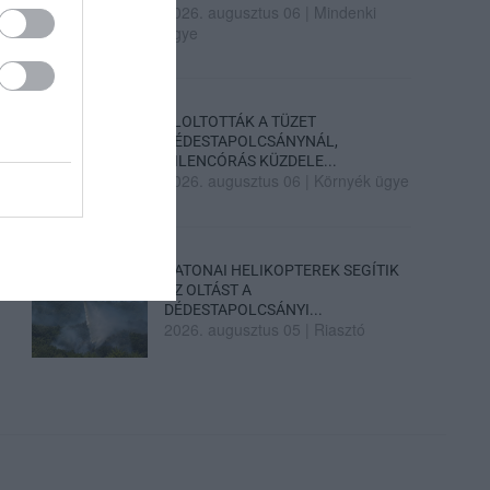
2026. augusztus 06
|
Mindenki
ügye
ELOLTOTTÁK A TÜZET
DÉDESTAPOLCSÁNYNÁL,
KILENCÓRÁS KÜZDELE...
2026. augusztus 06
|
Környék ügye
KATONAI HELIKOPTEREK SEGÍTIK
AZ OLTÁST A
DÉDESTAPOLCSÁNYI...
2026. augusztus 05
|
Riasztó