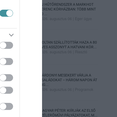
ÚJ HŰTŐRENDSZER A MARKHOT
FERENC KÓRHÁZBAN: TÖBB MINT
70 ...
2026. augusztus 06
|
Eger ügye
HOLTAN SZÁLLÍTOTTÁK HAZA A 80
ÉVES ASSZONYT A HATVANI KÓR...
2026. augusztus 06
|
Riasztó
GÁRDONYI MESEKERT VÁRJA A
CSALÁDOKAT – HÁROM NAPON ÁT
ING...
2026. augusztus 06
|
Programok
MAGYAR PÉTER: KIÍRJÁK AZ ELSŐ
SZÉLERŐMŰVI PÁLYÁZATOKAT, M...