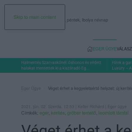
Skip to main content
2026. augusztus 07., péntek, Ibolya névnap
EGER ÜGYE
VÁLASZ
Halmentés Szarvaskőnél: őshonos és védett
Hírek a ga
halakat mentettek ki a kiszáradó Eg...
Luxury – A
Eger Ügye
Véget érhet a kegyeletsértő helyzet: új kerít
2021. jún. 02. Szerda, 12:53 | Keller Richárd | Eger ügye
Címkék:
eger
,
kerítés
,
grőber temető
,
leomlott támfal
Véget érhet a k