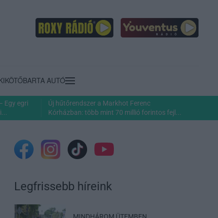
KIKÖTŐ
BARTA AUTÓ
– Egy egri
Új hűtőrendszer a Markhot Ferenc
...
Kórházban: több mint 70 millió forintos fejl...
Legfrissebb híreink
MINDHÁROM ÜTEMBEN