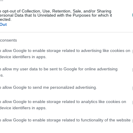
 meg két hónap alatt. Az eredeti, leomlott
o opt-out of Collection, Use, Retention, Sale, and/or Sharing
zélyeztetné a közeli urnafalakat. Monolit
ersonal Data that Is Unrelated with the Purposes for which it
lected.
elfalazva, az eredeti kerítésmezőt felújítva
Out
p és modernebb, esztétikusabb lesz – tette
consents
o allow Google to enable storage related to advertising like cookies on
úlius 30-ára készül el.
evice identifiers in apps.
o allow my user data to be sent to Google for online advertising
s.
to allow Google to send me personalized advertising.
o allow Google to enable storage related to analytics like cookies on
en bennünket az EGRI ÜGYEK Google Hírek oldalán!
evice identifiers in apps.
o allow Google to enable storage related to functionality of the website