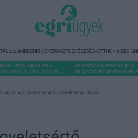
TÁS 2026
MINDENKI ÜGYE
RIASZTÓ
EGÉSZSÉG+
OTTHON & DESIGN
rázsból: Chery Tiggo 9 PHEV
„Nem tettünk nyomást a fiunkra” 
 kínai prémium, amely már nem...
család története, amely a Rapid Wi
ést kap az egri Grőber temető a Szederkényi utcánál
egyeletsértő