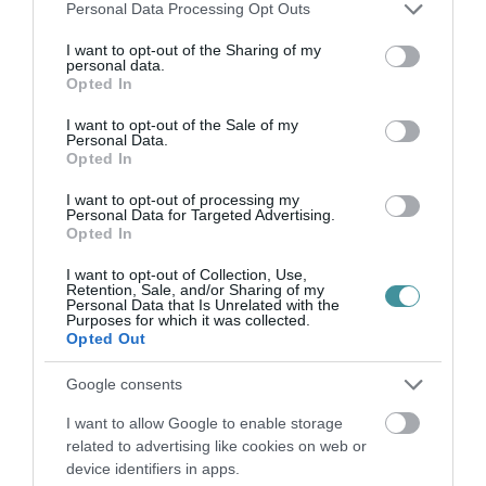
Please note that this website/app uses one or more Google
Personal Data Processing Opt Outs
services and may gather and store information including but
not limited to your visit or usage behaviour. You may click to
I want to opt-out of the Sharing of my
GÁRDONYI MESEKERT VÁRJA A
personal data.
grant or deny consent to Google and its third-party tags to
CSALÁDOKAT – HÁROM NAPON ÁT ING...
Opted In
2026. augusztus 06
|
Programok
use your data for below specified purposes in below Google
consent section.
I want to opt-out of the Sale of my
Personal Data.
Opted In
I want to opt-out of processing my
Personal Data for Targeted Advertising.
MAGYAR PÉTER: KIÍRJÁK AZ ELSŐ
Opted In
SZÉLERŐMŰVI PÁLYÁZATOKAT, M...
2026. augusztus 06
|
Mindenki ügye
I want to opt-out of Collection, Use,
Retention, Sale, and/or Sharing of my
Personal Data that Is Unrelated with the
Purposes for which it was collected.
Opted Out
ELOLTOTTÁK A TÜZET
DÉDESTAPOLCSÁNYNÁL, KILENCÓRÁS
Google consents
KÜZDELE...
2026. augusztus 06
|
Környék ügye
I want to allow Google to enable storage
related to advertising like cookies on web or
device identifiers in apps.