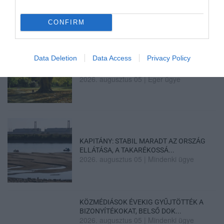
SIOR: RAJZOK HAZA 98.
2026. augusztus 05
|
Vélemény
CONFIRM
Data Deletion
Data Access
Privacy Policy
ÉJSZAKAI PERMETEZÉS KEZDŐDIK
EGERBEN A VADGESZTENYE- ÉS P...
2026. augusztus 05
|
Eger ügye
KAPITÁNY: STABIL MARADT AZ ORSZÁG
ELLÁTÁSA, A TAKARÉKOSSÁ...
2026. augusztus 05
|
Mindenki ügye
KÖZMÉDIÁSOK ÉVEKIG GYŰJTÖTTÉK A
BIZONYÍTÉKOKAT, BELSŐ DOK...
2026. augusztus 05
|
Mindenki ügye