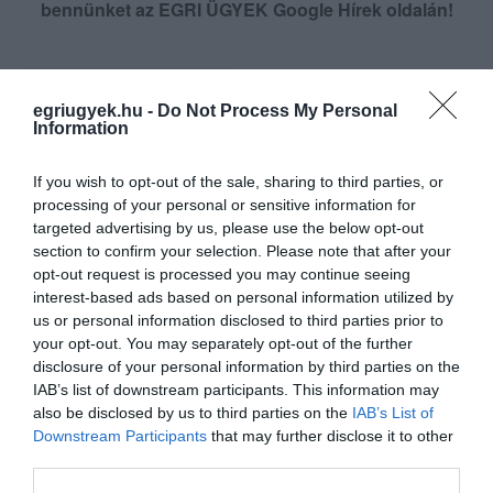
bennünket az EGRI ÜGYEK Google Hírek oldalán!
VISSZA A FŐOLDALRA
egriugyek.hu -
Do Not Process My Personal
Information
If you wish to opt-out of the sale, sharing to third parties, or
processing of your personal or sensitive information for
targeted advertising by us, please use the below opt-out
section to confirm your selection. Please note that after your
Legfrissebb híreink
opt-out request is processed you may continue seeing
interest-based ads based on personal information utilized by
us or personal information disclosed to third parties prior to
ÚJ HŰTŐRENDSZER A MARKHOT FERENC
KÓRHÁZBAN: TÖBB MINT 70 ...
your opt-out. You may separately opt-out of the further
2026. augusztus 06
|
Eger ügye
disclosure of your personal information by third parties on the
IAB’s list of downstream participants. This information may
also be disclosed by us to third parties on the
IAB’s List of
HOLTAN SZÁLLÍTOTTÁK HAZA A 80 ÉVES
Downstream Participants
that may further disclose it to other
ASSZONYT A HATVANI KÓR...
2026. augusztus 06
|
Riasztó
third parties.