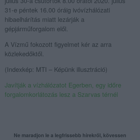
július 30-a csütörtök 8.00 órától 2020. július
31-e péntek 16.00 óráig ivóvízhálózati
hibaelhárítás miatt lezárják a
gépjárműforgalom elől.
A Vízmű fokozott figyelmet kér az arra
közlekedőktől.
(Indexkép: MTI – Képünk illusztráció)
Javítják a vízhálózatot Egerben, egy időre
forgalomkorlátozás lesz a Szarvas térnél
Ne maradjon le a legfrissebb hírekről, kövessen