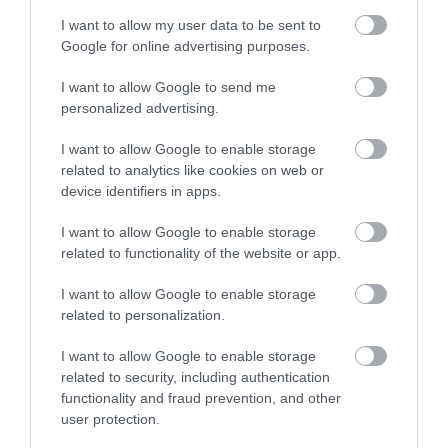
I want to allow my user data to be sent to
KATONAI HELIKOPTEREK SEGÍTIK AZ
OLTÁST A DÉDESTAPOLCSÁNYI...
Google for online advertising purposes.
2026. augusztus 05
|
Riasztó
I want to allow Google to send me
personalized advertising.
I want to allow Google to enable storage
related to analytics like cookies on web or
VISSZATÉR EGER BELVÁROSÁNAK
device identifiers in apps.
LEGNAGYOBB BORÜNNEPE: AUGUSZT...
2026. augusztus 05
|
Programok
I want to allow Google to enable storage
related to functionality of the website or app.
I want to allow Google to enable storage
related to personalization.
„A NER-FELESÉGEK GYEREKKEL
I want to allow Google to enable storage
BIZTOSÍTOTTÁK BE A PÉNZCSAPHOZ...
related to security, including authentication
2026. augusztus 05
|
Mindenki ügye
functionality and fraud prevention, and other
user protection.