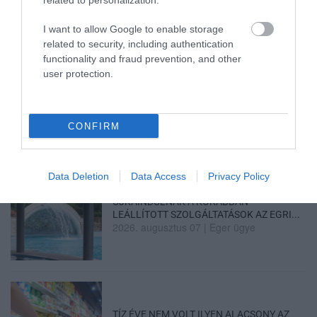
related to personalization.
2026. augusztus 07
|
Mindenki ügye
I want to allow Google to enable storage
related to security, including authentication
functionality and fraud prevention, and other
user protection.
TANULJ NÉMETÜL OTTHONRÓL: A
DIGITÁLIS TANULÁS ELŐNYEI
2026. augusztus 07
|
Promóció
CONFIRM
Data Deletion
Data Access
Privacy Policy
ÚJRAINDULNAK A KORÁBBAN
LEÁLLÍTOTT SZOLGÁLTATÁSOK AZ EGRI...
2026. augusztus 07
|
Eger ügye
TÍZ ÉVE NEM VOLT ILYEN ALACSONY AZ