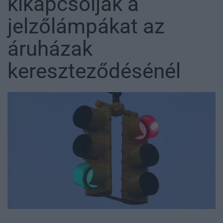
kikapcsolják a
jelzőlámpákat az
áruházak
kereszteződésénél