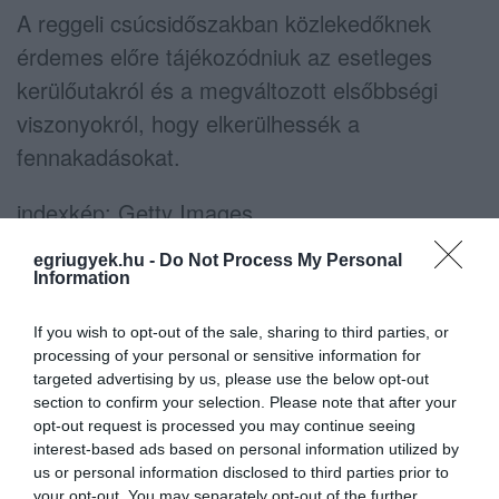
A reggeli csúcsidőszakban közlekedőknek
érdemes előre tájékozódniuk az esetleges
kerülőutakról és a megváltozott elsőbbségi
viszonyokról, hogy elkerülhessék a
fennakadásokat.
indexkép: Getty Images
egriugyek.hu -
Do Not Process My Personal
Information
If you wish to opt-out of the sale, sharing to third parties, or
processing of your personal or sensitive information for
Ne maradjon le a legfrissebb hírekről, kövessen
targeted advertising by us, please use the below opt-out
bennünket az EGRI ÜGYEK Google Hírek oldalán!
section to confirm your selection. Please note that after your
opt-out request is processed you may continue seeing
interest-based ads based on personal information utilized by
VISSZA A FŐOLDALRA
us or personal information disclosed to third parties prior to
your opt-out. You may separately opt-out of the further