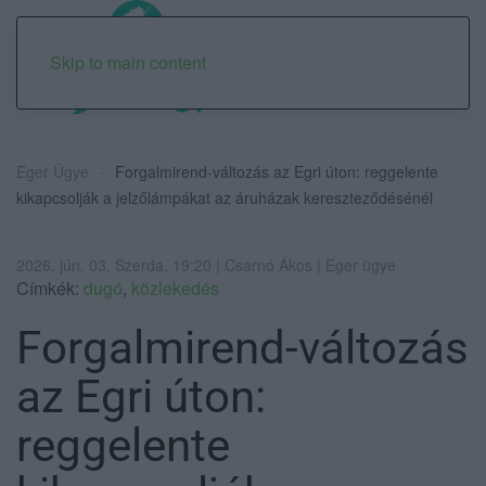
Skip to main content
Eger Ügye
Forgalmirend-változás az Egri úton: reggelente
kikapcsolják a jelzőlámpákat az áruházak kereszteződésénél
2026. jún. 03. Szerda, 19:20 | Csarnó Ákos | Eger ügye
Címkék:
dugó
,
közlekedés
Forgalmirend-változás
az Egri úton:
reggelente