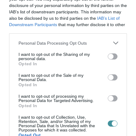
disclosure of your personal information by third parties on the
IAB’s list of downstream participants. This information may
also be disclosed by us to third parties on the
IAB’s List of
Downstream Participants
that may further disclose it to other
third parties.
Legfrissebb híreink
Please note that this website/app uses one or more Google
Personal Data Processing Opt Outs
services and may gather and store information including but
not limited to your visit or usage behaviour. You may click to
I want to opt-out of the Sharing of my
personal data.
grant or deny consent to Google and its third-party tags to
Opted In
use your data for below specified purposes in below Google
35 PERCES TANÓRÁK ÉS KEVESEBB HÁZI
consent section.
FELADAT JÖHET AZ ALSÓ ...
I want to opt-out of the Sale of my
2026. augusztus 08
|
Mindenki ügye
Personal Data.
Opted In
I want to opt-out of processing my
Personal Data for Targeted Advertising.
Opted In
BAKA ANDRÁST JELÖLI KÖZTÁRSASÁGI
I want to opt-out of Collection, Use,
Retention, Sale, and/or Sharing of my
ELNÖKNEK A TISZA
Personal Data that Is Unrelated with the
2026. augusztus 08
|
Mindenki ügye
Purposes for which it was collected.
Opted Out