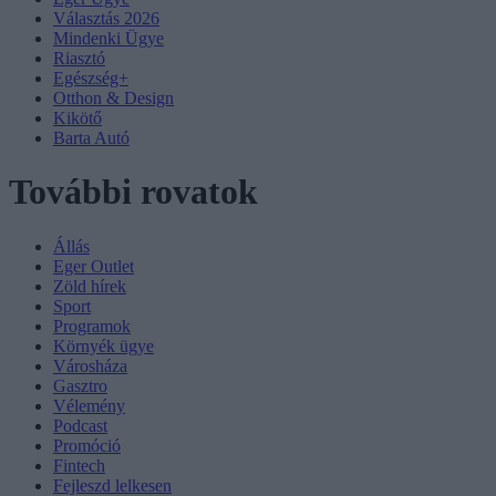
Választás 2026
Mindenki Ügye
Riasztó
Egészség+
Otthon & Design
Kikötő
Barta Autó
További rovatok
Állás
Eger Outlet
Zöld hírek
Sport
Programok
Környék ügye
Városháza
Gasztro
Vélemény
Podcast
Promóció
Fintech
Fejleszd lelkesen