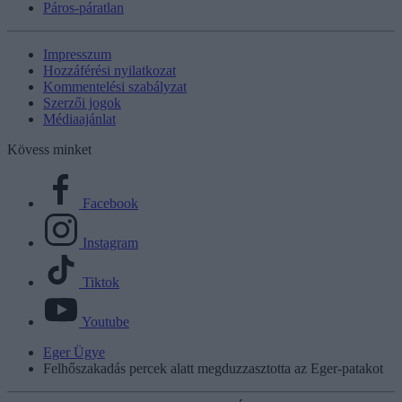
Páros-páratlan
Impresszum
Hozzáférési nyilatkozat
Kommentelési szabályzat
Szerzői jogok
Médiaajánlat
Kövess minket
Facebook
Instagram
Tiktok
Youtube
Eger Ügye
Felhőszakadás percek alatt megduzzasztotta az Eger-patakot