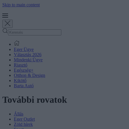
Skip to main content
Eger Ügye
Választás 2026
Mindenki Ügye
Riasztó
Egészség+
Otthon & Design
Kikötő
Barta Autó
További rovatok
Állás
Eger Outlet
Zöld hírek