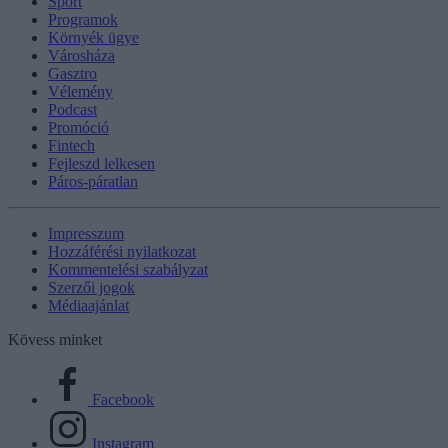
Sport
Programok
Környék ügye
Városháza
Gasztro
Vélemény
Podcast
Promóció
Fintech
Fejleszd lelkesen
Páros-páratlan
Impresszum
Hozzáférési nyilatkozat
Kommentelési szabályzat
Szerzői jogok
Médiaajánlat
Kövess minket
Facebook
Instagram