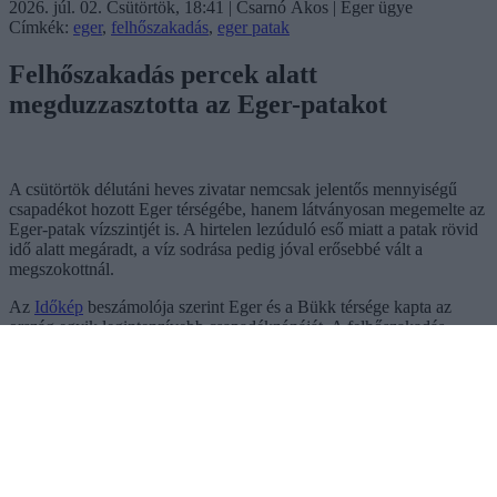
2026. júl. 02. Csütörtök, 18:41 | Csarnó Ákos | Eger ügye
Címkék:
eger
,
felhőszakadás
,
eger patak
Felhőszakadás percek alatt
megduzzasztotta az Eger-patakot
A csütörtök délutáni heves zivatar nemcsak jelentős mennyiségű
csapadékot hozott Eger térségébe, hanem látványosan megemelte az
Eger-patak vízszintjét is. A hirtelen lezúduló eső miatt a patak rövid
idő alatt megáradt, a víz sodrása pedig jóval erősebbé vált a
megszokottnál.
Az
Időkép
beszámolója szerint Eger és a Bükk térsége kapta az
ország egyik legintenzívebb csapadékzónáját. A felhőszakadás
következtében nagy mennyiségű víz zúdult le a környező
dombokról és völgyekből, amely gyorsan az Eger-patakba jutott,
látványos áradást okozva.
Ne maradjon le a legfrissebb hírekről, kövessen bennünket az
EGRI ÜGYEK Google Hírek oldalán!