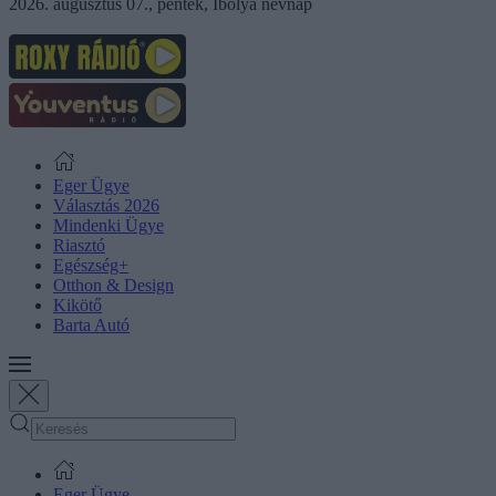
2026. augusztus 07., péntek, Ibolya névnap
Eger Ügye
Választás 2026
Mindenki Ügye
Riasztó
Egészség+
Otthon & Design
Kikötő
Barta Autó
Eger Ügye