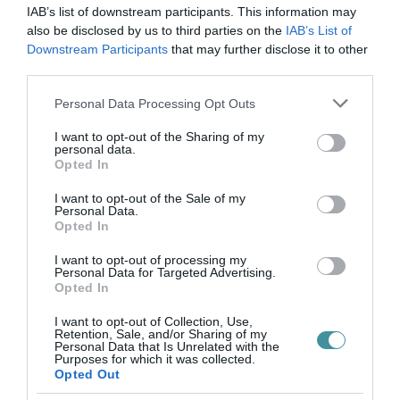
VISSZA A FŐOLDALRA
IAB’s list of downstream participants. This information may
also be disclosed by us to third parties on the
IAB’s List of
Downstream Participants
that may further disclose it to other
third parties.
Please note that this website/app uses one or more Google
Personal Data Processing Opt Outs
services and may gather and store information including but
not limited to your visit or usage behaviour. You may click to
I want to opt-out of the Sharing of my
Legfrissebb híreink
personal data.
grant or deny consent to Google and its third-party tags to
Opted In
use your data for below specified purposes in below Google
MAGYAR PÉTER: KIÍRJÁK AZ ELSŐ
consent section.
I want to opt-out of the Sale of my
SZÉLERŐMŰVI PÁLYÁZATOKAT, M...
Personal Data.
2026. augusztus 06
|
Mindenki ügye
Opted In
I want to opt-out of processing my
ELOLTOTTÁK A TÜZET
Personal Data for Targeted Advertising.
DÉDESTAPOLCSÁNYNÁL, KILENCÓRÁS
Opted In
KÜZDELE...
2026. augusztus 06
|
Környék ügye
I want to opt-out of Collection, Use,
Retention, Sale, and/or Sharing of my
Personal Data that Is Unrelated with the
KATONAI HELIKOPTEREK SEGÍTIK AZ
Purposes for which it was collected.
OLTÁST A DÉDESTAPOLCSÁNYI...
Opted Out
2026. augusztus 05
|
Riasztó