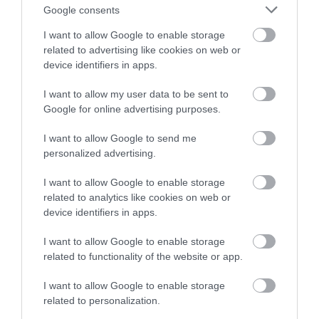
Google consents
VISSZATÉR EGER BELVÁROSÁNAK
I want to allow Google to enable storage
LEGNAGYOBB BORÜNNEPE: AUGUSZT...
2026. augusztus 05
|
Programok
related to advertising like cookies on web or
device identifiers in apps.
„A NER-FELESÉGEK GYEREKKEL
I want to allow my user data to be sent to
BIZTOSÍTOTTÁK BE A PÉNZCSAPHOZ...
2026. augusztus 05
|
Mindenki ügye
Google for online advertising purposes.
I want to allow Google to send me
SIOR: RAJZOK HAZA 98.
personalized advertising.
2026. augusztus 05
|
Vélemény
I want to allow Google to enable storage
ÉJSZAKAI PERMETEZÉS KEZDŐDIK
related to analytics like cookies on web or
EGERBEN A VADGESZTENYE- ÉS P...
device identifiers in apps.
2026. augusztus 05
|
Eger ügye
I want to allow Google to enable storage
KAPITÁNY: STABIL MARADT AZ ORSZÁG
related to functionality of the website or app.
ELLÁTÁSA, A TAKARÉKOSSÁ...
2026. augusztus 05
|
Mindenki ügye
I want to allow Google to enable storage
related to personalization.
KÖZMÉDIÁSOK ÉVEKIG GYŰJTÖTTÉK A