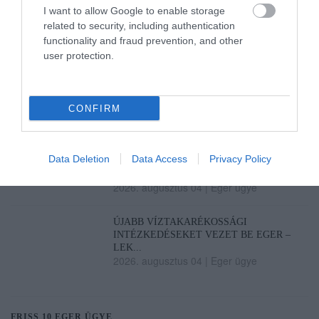
BIZONYÍTÉKOKAT, BELSŐ DOK...
I want to allow Google to enable storage
2026. augusztus 05
|
Mindenki ügye
related to security, including authentication
functionality and fraud prevention, and other
MÉG KÉT NAP TIKKASZTÓ FORRÓSÁG
user protection.
2026. augusztus 05
|
Mindenki ügye
DR. BÓDIS PÉTER EGYEZTETETT A
CONFIRM
HATÓSÁGOKKAL ÉS A VÍZMŰVEL,...
2026. augusztus 04
|
Eger ügye
Data Deletion
Data Access
Privacy Policy
AZ AGRIA PARK IS TAKARÉKRA
KAPCSOLT: LEKAPCSOLT FÉNYEKKEL...
2026. augusztus 04
|
Eger ügye
ÚJABB VÍZTAKARÉKOSSÁGI
INTÉZKEDÉSEKET VEZET BE EGER –
LEK...
2026. augusztus 04
|
Eger ügye
FRISS 10 EGER ÜGYE