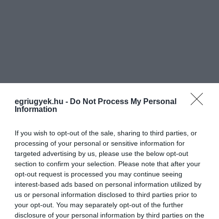
egriugyek.hu -
Do Not Process My Personal
Information
If you wish to opt-out of the sale, sharing to third parties, or
processing of your personal or sensitive information for
targeted advertising by us, please use the below opt-out
section to confirm your selection. Please note that after your
Ne maradjon le a legfrissebb hírekről, kövessen
opt-out request is processed you may continue seeing
interest-based ads based on personal information utilized by
bennünket az EGRI ÜGYEK Google Hírek oldalán!
us or personal information disclosed to third parties prior to
your opt-out. You may separately opt-out of the further
disclosure of your personal information by third parties on the