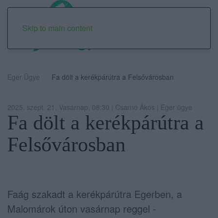
Skip to main content
Eger Ügye
Fa dölt a kerékpárútra a Felsővárosban
2025. szept. 21. Vasárnap, 08:30 | Csarnó Ákos | Eger ügye
Fa dölt a kerékpárútra a
Felsővárosban
Faág szakadt a kerékpárútra Egerben, a
Malomárok úton vasárnap reggel -