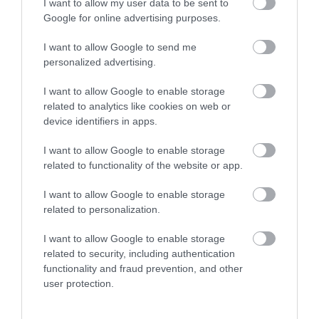
I want to allow my user data to be sent to
Google for online advertising purposes.
I want to allow Google to send me
personalized advertising.
MEHRINGER, CO LEE ÉS A
BLAHALOUISIANA KONCERTJÉT IS
I want to allow Google to enable storage
LÁTHA...
related to analytics like cookies on web or
2026. augusztus 10
|
Programok
device identifiers in apps.
I want to allow Google to enable storage
related to functionality of the website or app.
MIKÉNT LEHETÜNK TUDATOSABBAK A
I want to allow Google to enable storage
MINDENNAPOKBAN?
related to personalization.
2026. augusztus 10
|
Promóció
I want to allow Google to enable storage
related to security, including authentication
functionality and fraud prevention, and other
user protection.
A MESTERSÉGES INTELLIGENCIA
MINDENNAPI ÁTALAKULÁSA