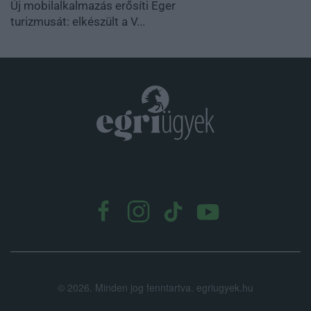
Új mobilalkalmazás erősíti Eger
turizmusát: elkészült a V...
.
©
2026.
Minden jog fenntartva. egriugyek.hu