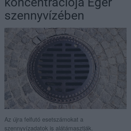
koncentrációja Eger
szennyvízében
Az újra felfutó esetszámokat a
szennyvízadatok is alátámasztják.