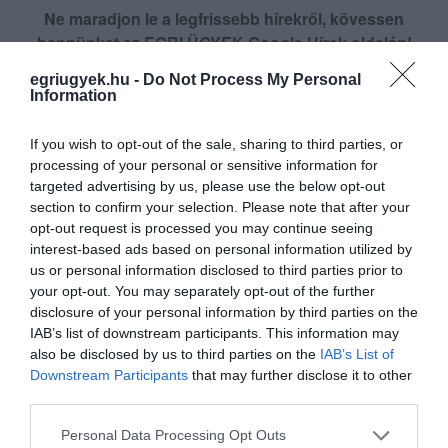
Ne maradjon le a legfrissebb hírekről, kövessen
bennünket az EGRI ÜGYEK Google Hírek oldalán!
egriugyek.hu -
Do Not Process My Personal
Information
VISSZA A FŐOLDALRA
If you wish to opt-out of the sale, sharing to third parties, or
processing of your personal or sensitive information for
targeted advertising by us, please use the below opt-out
section to confirm your selection. Please note that after your
opt-out request is processed you may continue seeing
interest-based ads based on personal information utilized by
us or personal information disclosed to third parties prior to
Legfrissebb híreink
your opt-out. You may separately opt-out of the further
disclosure of your personal information by third parties on the
IAB’s list of downstream participants. This information may
also be disclosed by us to third parties on the
IAB’s List of
ÜLVE MARADTAK A MI HAZÁNK
Downstream Participants
that may further disclose it to other
KÉPVISELŐI A ROMA HOLOKAUSZT ÁL...
third parties.
2026. augusztus 10
|
Mindenki ügye
Please note that this website/app uses one or more Google
Personal Data Processing Opt Outs