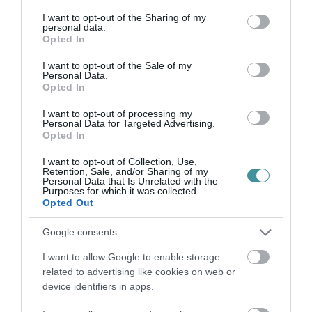
services and may gather and store information including but
not limited to your visit or usage behaviour. You may click to
I want to opt-out of the Sharing of my
personal data.
grant or deny consent to Google and its third-party tags to
Opted In
use your data for below specified purposes in below Google
KÖZELEDIK A VÉGE, UTOLSÓ
consent section.
I want to opt-out of the Sale of my
MUNKÁLATOKBA KEZDŐD A VÍZMŰ A 25...
Personal Data.
2026. augusztus 10
|
Eger ügye
Opted In
I want to opt-out of processing my
Personal Data for Targeted Advertising.
Opted In
I want to opt-out of Collection, Use,
CSILLAGFÉNY MOZI & PIKNIK:
Retention, Sale, and/or Sharing of my
BOROZÁSSAL, SZABADTÉRI MOZIVAL...
Personal Data that Is Unrelated with the
2026. augusztus 10
|
Programok
Purposes for which it was collected.
Opted Out
Google consents
I want to allow Google to enable storage
related to advertising like cookies on web or
VIZET VISZNEK A VADAKNAK A BÜKK-
device identifiers in apps.
FENNSÍKRA – A TARTÓS SZÁR...
2026. augusztus 10
|
Zöld hírek