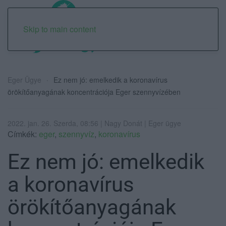
Skip to main content
Eger Ügye
Ez nem jó: emelkedik a koronavírus
örökítőanyagának koncentrációja Eger szennyvízében
2022. jan. 26. Szerda, 08:56 | Nagy Donát | Eger ügye
Címkék:
eger
,
szennyvíz
,
koronavírus
Ez nem jó: emelkedik
a koronavírus
örökítőanyagának