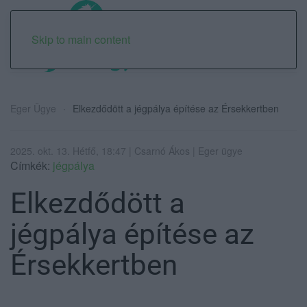
Skip to main content
Eger Ügye
Elkezdődött a jégpálya építése az Érsekkertben
2025. okt. 13. Hétfő, 18:47 | Csarnó Ákos | Eger ügye
Címkék:
jégpálya
Elkezdődött a
jégpálya építése az
Érsekkertben