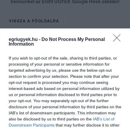
bennünket az EGRI ÜGYEK Google Hírek oldalán!
VISSZA A FŐOLDALRA
egriugyek.hu -
Do Not Process My Personal
Information
If you wish to opt-out of the sale, sharing to third parties, or
processing of your personal or sensitive information for
Legfrissebb híreink
targeted advertising by us, please use the below opt-out
section to confirm your selection. Please note that after your
opt-out request is processed you may continue seeing
interest-based ads based on personal information utilized by
us or personal information disclosed to third parties prior to
ORBÁN EGYKORI VÍZÜGYI ÁLLAMTITKÁRA
IS ELLENTMONDOTT A VOL...
your opt-out. You may separately opt-out of the further
2026. augusztus 09
|
Mindenki ügye
disclosure of your personal information by third parties on the
IAB’s list of downstream participants. This information may
also be disclosed by us to third parties on the
IAB’s List of
Downstream Participants
that may further disclose it to other
A GYAKORNOKI MUNKA: LEHETŐSÉGEK ÉS