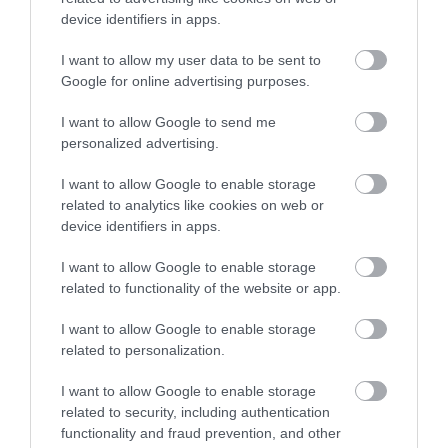
device identifiers in apps.
TATA ELBŰVÖLŐ LÁTVÁNYOSSÁGAI,
AMIKÉRT ÉRDEMES MEGNÉZNI
I want to allow my user data to be sent to
2026. augusztus 08
|
Promóció
Google for online advertising purposes.
I want to allow Google to send me
personalized advertising.
TÖBB MINT EGY HÓNAP IS LEHET, MIRE
TELJESEN ÚJRAINDUL A P...
I want to allow Google to enable storage
2026. augusztus 07
|
Mindenki ügye
related to analytics like cookies on web or
device identifiers in apps.
I want to allow Google to enable storage
TANULJ NÉMETÜL OTTHONRÓL: A
related to functionality of the website or app.
DIGITÁLIS TANULÁS ELŐNYEI
2026. augusztus 07
|
Promóció
I want to allow Google to enable storage
related to personalization.
I want to allow Google to enable storage
ÚJRAINDULNAK A KORÁBBAN
related to security, including authentication
LEÁLLÍTOTT SZOLGÁLTATÁSOK AZ EGRI...
functionality and fraud prevention, and other
2026. augusztus 07
|
Eger ügye