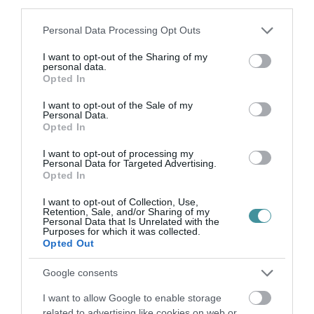
third parties.
KIHÍVÁSOK A KARRIER KE...
2026. augusztus 09
|
Promóció
Please note that this website/app uses one or more Google
Personal Data Processing Opt Outs
services and may gather and store information including but
not limited to your visit or usage behaviour. You may click to
I want to opt-out of the Sharing of my
personal data.
grant or deny consent to Google and its third-party tags to
Opted In
35 PERCES TANÓRÁK ÉS KEVESEBB HÁZI
use your data for below specified purposes in below Google
FELADAT JÖHET AZ ALSÓ ...
consent section.
I want to opt-out of the Sale of my
2026. augusztus 08
|
Mindenki ügye
Personal Data.
Opted In
I want to opt-out of processing my
Personal Data for Targeted Advertising.
BAKA ANDRÁST JELÖLI KÖZTÁRSASÁGI
Opted In
ELNÖKNEK A TISZA
2026. augusztus 08
|
Mindenki ügye
I want to opt-out of Collection, Use,
Retention, Sale, and/or Sharing of my
Personal Data that Is Unrelated with the
Purposes for which it was collected.
Opted Out
ÚJ MAGYAR KÜLÜGYI STRATÉGIA KÉSZÜL,
TELJES SZAKÍTÁS JÖN A...
Google consents
2026. augusztus 08
|
Mindenki ügye
I want to allow Google to enable storage
related to advertising like cookies on web or