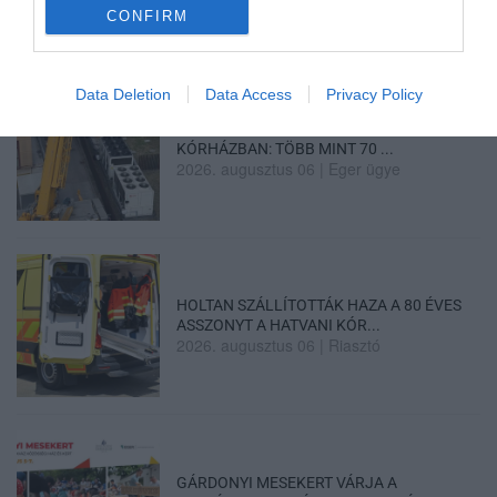
CONFIRM
Data Deletion
Data Access
Privacy Policy
ÚJ HŰTŐRENDSZER A MARKHOT FERENC
KÓRHÁZBAN: TÖBB MINT 70 ...
2026. augusztus 06
|
Eger ügye
HOLTAN SZÁLLÍTOTTÁK HAZA A 80 ÉVES
ASSZONYT A HATVANI KÓR...
2026. augusztus 06
|
Riasztó
GÁRDONYI MESEKERT VÁRJA A