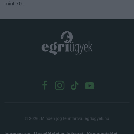
mint 70 ...
.
©
2026.
Minden jog fenntartva. egriugyek.hu
Impresszum
|
Hozzáférési nyilatkozat
|
Kommentelési