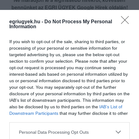
bennünket az EGRI ÜGYEK Google Hírek oldalán!
egriugyek.hu -
Do Not Process My Personal
Information
VISSZA A FŐOLDALRA
If you wish to opt-out of the sale, sharing to third parties, or
processing of your personal or sensitive information for
targeted advertising by us, please use the below opt-out
section to confirm your selection. Please note that after your
opt-out request is processed you may continue seeing
interest-based ads based on personal information utilized by
Legfrissebb híreink
us or personal information disclosed to third parties prior to
your opt-out. You may separately opt-out of the further
disclosure of your personal information by third parties on the
IAB’s list of downstream participants. This information may
also be disclosed by us to third parties on the
IAB’s List of
MINDHÁROM ÜTEMBEN DOLGOZNAK A 25-
ÖS FŐÚTON EGERBEN
Downstream Participants
that may further disclose it to other
2026. augusztus 07
|
Eger ügye
third parties.
Please note that this website/app uses one or more Google
Personal Data Processing Opt Outs
services and may gather and store information including but