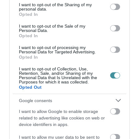
not limited to your visit or usage behaviour. You may click to
I want to opt-out of the Sharing of my
personal data.
grant or deny consent to Google and its third-party tags to
Opted In
HALMENTÉS SZARVASKŐNÉL: ŐSHONOS
use your data for below specified purposes in below Google
ÉS VÉDETT HALAKAT MENTETT...
consent section.
I want to opt-out of the Sale of my
2026. augusztus 07
|
Környék ügye
Personal Data.
Opted In
I want to opt-out of processing my
Personal Data for Targeted Advertising.
Opted In
I want to opt-out of Collection, Use,
ZÁPOROK, ZIVATAROK KIALAKULHATNAK
Retention, Sale, and/or Sharing of my
2026. augusztus 07
|
Mindenki ügye
Personal Data that Is Unrelated with the
Purposes for which it was collected.
Opted Out
Google consents
I want to allow Google to enable storage
KÉT AUTÓ ÜTKÖZÖTT BOGÁCSON, A
related to advertising like cookies on web or
MENTŐK IS A HELYSZÍNRE ÉRKE...
device identifiers in apps.
2026. augusztus 06
|
Riasztó
I want to allow my user data to be sent to