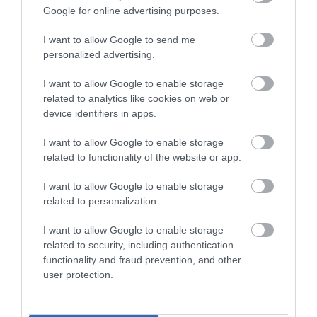
Google for online advertising purposes.
I want to allow Google to send me
personalized advertising.
HÍREK A GARÁZSBÓL: CHERY TIGGO 9
PHEV LUXURY – A KÍNAI PR...
I want to allow Google to enable storage
2026. augusztus 06
|
Barta Autó
related to analytics like cookies on web or
device identifiers in apps.
I want to allow Google to enable storage
related to functionality of the website or app.
LAKÓÉPÜLETEK LÁNGOLTAK SZERDÁN
I want to allow Google to enable storage
2026. augusztus 06
|
Riasztó
related to personalization.
I want to allow Google to enable storage
related to security, including authentication
functionality and fraud prevention, and other
user protection.
„NEM TETTÜNK NYOMÁST A FIUNKRA” –
EGY EGRI CSALÁD TÖRTÉNE...
2026. augusztus 06
|
Sport