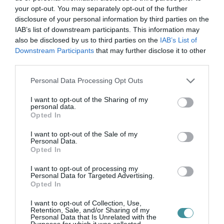
your opt-out. You may separately opt-out of the further
disclosure of your personal information by third parties on the
Legfrissebb híreink
IAB’s list of downstream participants. This information may
also be disclosed by us to third parties on the
IAB’s List of
Downstream Participants
that may further disclose it to other
third parties.
ÚJ MAGYAR KÜLÜGYI STRATÉGIA KÉSZÜL,
TELJES SZAKÍTÁS JÖN A...
Please note that this website/app uses one or more Google
Personal Data Processing Opt Outs
2026. augusztus 08
|
Mindenki ügye
services and may gather and store information including but
not limited to your visit or usage behaviour. You may click to
I want to opt-out of the Sharing of my
personal data.
grant or deny consent to Google and its third-party tags to
Opted In
use your data for below specified purposes in below Google
TATA ELBŰVÖLŐ LÁTVÁNYOSSÁGAI,
consent section.
I want to opt-out of the Sale of my
AMIKÉRT ÉRDEMES MEGNÉZNI
Personal Data.
2026. augusztus 08
|
Promóció
Opted In
I want to opt-out of processing my
Personal Data for Targeted Advertising.
Opted In
TÖBB MINT EGY HÓNAP IS LEHET, MIRE
TELJESEN ÚJRAINDUL A P...
I want to opt-out of Collection, Use,
2026. augusztus 07
|
Mindenki ügye
Retention, Sale, and/or Sharing of my
Personal Data that Is Unrelated with the
Purposes for which it was collected.