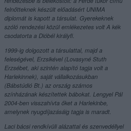
rendezésbe is belekóstolt: a Ferde tükör című
felnőtteknek készült előadásért UNIMA
diplomát is kapott a társulat. Gyerekeknek
szóló rendezési közül emlékezetes volt A kék
csodatorta a Dióbél királyfi.
1999-ig dolgozott a társulattal, majd a
feleségével, Erzsikével (Lovasyné Stuth
Erzsébet, aki szintén alapító tagja volt a
Harlekinnek), saját vállalkozásukban
(Bábstúdió Bt.) az ország számos
színházának készítettek bábokat. Lengyel Pál
2004-ben visszahívta őket a Harlekinbe,
amelynek nyugdíjazásáig tagja is maradt.
Laci bácsi rendkívüli alázattal és szenvedéllyel