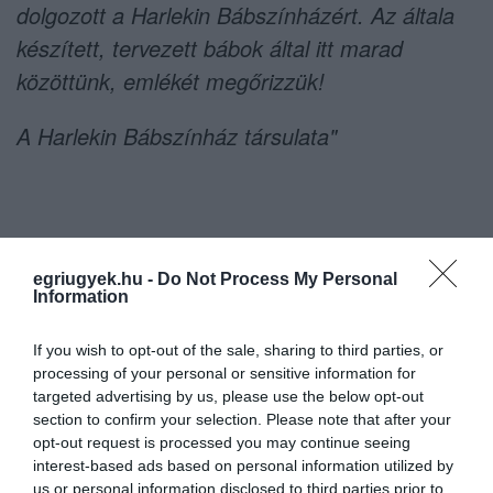
dolgozott a Harlekin Bábszínházért. Az általa
készített, tervezett bábok által itt marad
közöttünk, emlékét megőrizzük!
A Harlekin Bábszínház társulata"
Ne maradjon le a legfrissebb hírekről, kövessen
egriugyek.hu -
Do Not Process My Personal
bennünket az EGRI ÜGYEK Google Hírek oldalán!
Information
If you wish to opt-out of the sale, sharing to third parties, or
VISSZA A FŐOLDALRA
processing of your personal or sensitive information for
targeted advertising by us, please use the below opt-out
section to confirm your selection. Please note that after your
opt-out request is processed you may continue seeing
interest-based ads based on personal information utilized by
us or personal information disclosed to third parties prior to