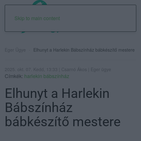
Skip to main content
Eger Ügye
Elhunyt a Harlekin Bábszínház bábkészítő mestere
2025. okt. 07. Kedd, 13:33 | Csarnó Ákos | Eger ügye
Címkék:
harlekin bábszínház
Elhunyt a Harlekin
Bábszínház
bábkészítő mestere