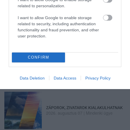
related to personalization.
MINDHÁROM ÜTEMBEN DOLGOZNAK A 25-
I want to allow Google to enable storage
ÖS FŐÚTON EGERBEN
2026. augusztus 07
|
Eger ügye
related to security, including authentication
functionality and fraud prevention, and other
user protection.
CONFIRM
HALMENTÉS SZARVASKŐNÉL: ŐSHONOS
ÉS VÉDETT HALAKAT MENTETT...
2026. augusztus 07
|
Környék ügye
Data Deletion
Data Access
Privacy Policy
ZÁPOROK, ZIVATAROK KIALAKULHATNAK
2026. augusztus 07
|
Mindenki ügye