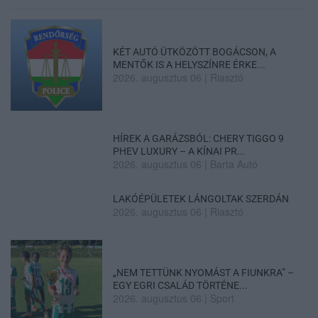
KÉT AUTÓ ÜTKÖZÖTT BOGÁCSON, A
MENTŐK IS A HELYSZÍNRE ÉRKE...
2026. augusztus 06
|
Riasztó
HÍREK A GARÁZSBÓL: CHERY TIGGO 9
PHEV LUXURY – A KÍNAI PR...
2026. augusztus 06
|
Barta Autó
LAKÓÉPÜLETEK LÁNGOLTAK SZERDÁN
2026. augusztus 06
|
Riasztó
„NEM TETTÜNK NYOMÁST A FIUNKRA” –
EGY EGRI CSALÁD TÖRTÉNE...
2026. augusztus 06
|
Sport