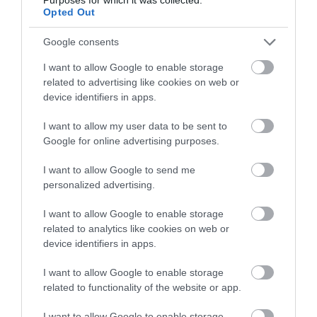
Opted Out
TANULJ NÉMETÜL OTTHONRÓL: A
Google consents
DIGITÁLIS TANULÁS ELŐNYEI
2026. augusztus 07
|
Promóció
I want to allow Google to enable storage
related to advertising like cookies on web or
device identifiers in apps.
ÚJRAINDULNAK A KORÁBBAN
I want to allow my user data to be sent to
LEÁLLÍTOTT SZOLGÁLTATÁSOK AZ EGRI...
Google for online advertising purposes.
2026. augusztus 07
|
Eger ügye
I want to allow Google to send me
personalized advertising.
I want to allow Google to enable storage
related to analytics like cookies on web or
TÍZ ÉVE NEM VOLT ILYEN ALACSONY AZ
device identifiers in apps.
INFLÁCIÓ MAGYARORSZÁGON
2026. augusztus 07
|
Mindenki ügye
I want to allow Google to enable storage
related to functionality of the website or app.
I want to allow Google to enable storage