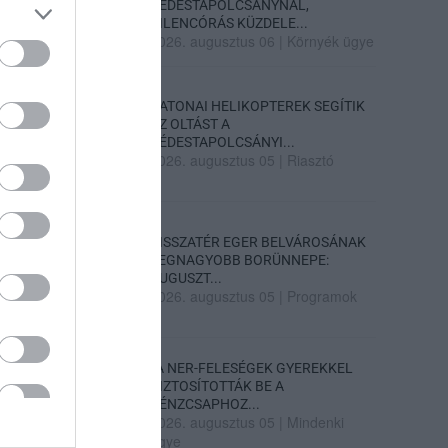
DÉDESTAPOLCSÁNYNÁL,
KILENCÓRÁS KÜZDELE...
2026. augusztus 06
|
Környék ügye
KATONAI HELIKOPTEREK SEGÍTIK
AZ OLTÁST A
DÉDESTAPOLCSÁNYI...
2026. augusztus 05
|
Riasztó
VISSZATÉR EGER BELVÁROSÁNAK
LEGNAGYOBB BORÜNNEPE:
AUGUSZT...
2026. augusztus 05
|
Programok
„A NER-FELESÉGEK GYEREKKEL
BIZTOSÍTOTTÁK BE A
PÉNZCSAPHOZ...
2026. augusztus 05
|
Mindenki
ügye