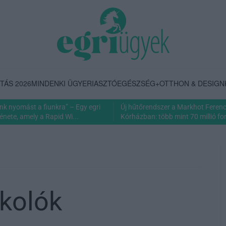
TÁS 2026
MINDENKI ÜGYE
RIASZTÓ
EGÉSZSÉG+
OTTHON & DESIGN
nk nyomást a fiunkra” – Egy egri
Új hűtőrendszer a Markhot Feren
énete, amely a Rapid Wi...
Kórházban: több mint 70 millió fori
rkolók