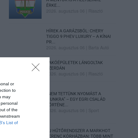
ÉRKE...
2026. augusztus 06
|
Riasztó
HÍREK A GARÁZSBÓL: CHERY
TIGGO 9 PHEV LUXURY – A KÍNAI
PR...
2026. augusztus 06
|
Barta Autó
LAKÓÉPÜLETEK LÁNGOLTAK
SZERDÁN
2026. augusztus 06
|
Riasztó
sonal or
ection to
„NEM TETTÜNK NYOMÁST A
ou may
FIUNKRA” – EGY EGRI CSALÁD
 personal
TÖRTÉNE...
out of the
2026. augusztus 06
|
Sport
 downstream
B’s List of
ÚJ HŰTŐRENDSZER A MARKHOT
FERENC KÓRHÁZBAN: TÖBB MINT