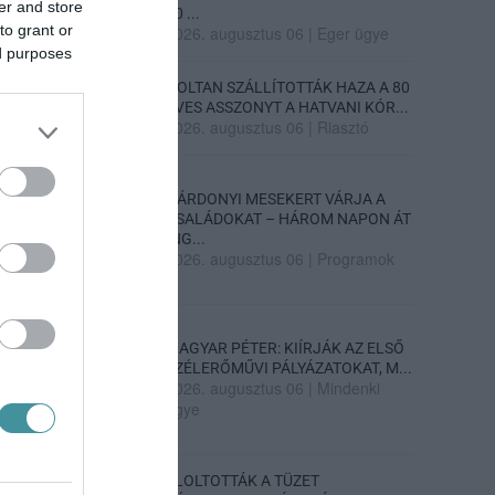
er and store
70 ...
to grant or
2026. augusztus 06
|
Eger ügye
ed purposes
HOLTAN SZÁLLÍTOTTÁK HAZA A 80
ÉVES ASSZONYT A HATVANI KÓR...
2026. augusztus 06
|
Riasztó
GÁRDONYI MESEKERT VÁRJA A
CSALÁDOKAT – HÁROM NAPON ÁT
ING...
2026. augusztus 06
|
Programok
MAGYAR PÉTER: KIÍRJÁK AZ ELSŐ
SZÉLERŐMŰVI PÁLYÁZATOKAT, M...
2026. augusztus 06
|
Mindenki
ügye
ELOLTOTTÁK A TÜZET