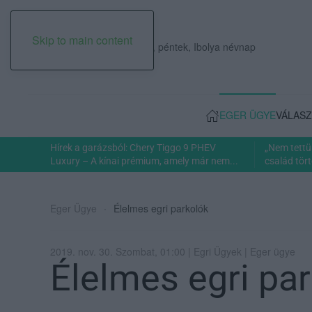
Skip to main content
2026. augusztus 07., péntek, Ibolya névnap
EGER ÜGYE
VÁLASZ
Hírek a garázsból: Chery Tiggo 9 PHEV
„Nem tettü
Luxury – A kínai prémium, amely már nem...
család tört
Eger Ügye
Élelmes egri parkolók
2019. nov. 30. Szombat, 01:00 | Egri Ügyek | Eger ügye
Élelmes egri pa