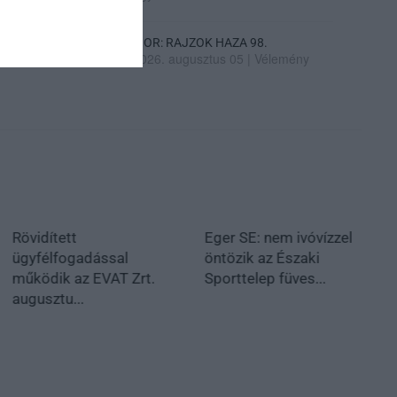
SIOR: RAJZOK HAZA 98.
2026. augusztus 05
|
Vélemény
Rövidített
Eger SE: nem ivóvízzel
ügyfélfogadással
öntözik az Északi
működik az EVAT Zrt.
Sporttelep füves...
augusztu...