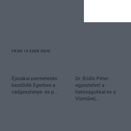
FRISS 10 EGER ÜGYE
Éjszakai permetezés
Dr. Bódis Péter
kezdődik Egerben a
egyeztetett a
vadgesztenye- és p...
hatóságokkal és a
Vízművel,...