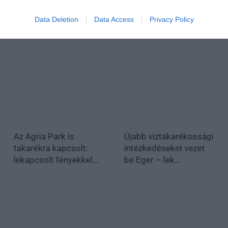
Data Deletion
Data Access
Privacy Policy
Az Agria Park is
Újabb víztakarékossági
takarékra kapcsolt:
intézkedéseket vezet
lekapcsolt fényekkel...
be Eger – lek...