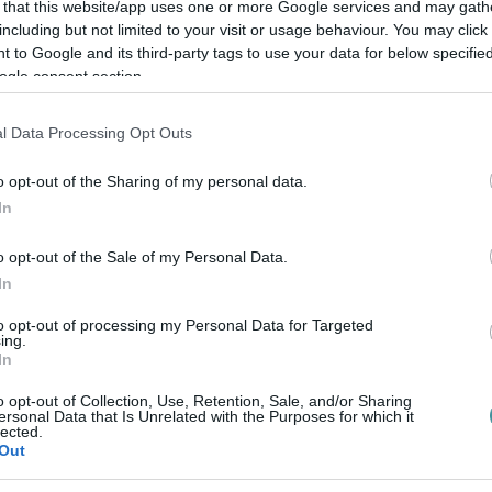
 that this website/app uses one or more Google services and may gath
including but not limited to your visit or usage behaviour. You may click 
 to Google and its third-party tags to use your data for below specifi
ogle consent section.
en bennünket az EGRI ÜGYEK Google Hírek oldalán!
l Data Processing Opt Outs
o opt-out of the Sharing of my personal data.
In
o opt-out of the Sale of my Personal Data.
In
to opt-out of processing my Personal Data for Targeted
ing.
In
o opt-out of Collection, Use, Retention, Sale, and/or Sharing
ersonal Data that Is Unrelated with the Purposes for which it
lected.
Out