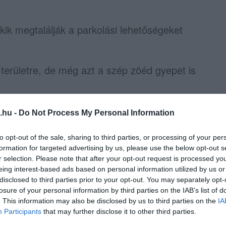
kik megtalálják a parkolási lehetőségeket
 területre, de még azt a szép zöéd gyepet is
.hu -
Do Not Process My Personal Information
arkolási mizéria, mi már csak azt kérdezzük
izetnek a parkolójegyért?
to opt-out of the sale, sharing to third parties, or processing of your per
formation for targeted advertising by us, please use the below opt-out s
r selection. Please note that after your opt-out request is processed y
ookon? Nem! Akkor
most megteheted!
ITT
eing interest-based ads based on personal information utilized by us or
disclosed to third parties prior to your opt-out. You may separately opt-
losure of your personal information by third parties on the IAB’s list of
. This information may also be disclosed by us to third parties on the
IA
Participants
that may further disclose it to other third parties.