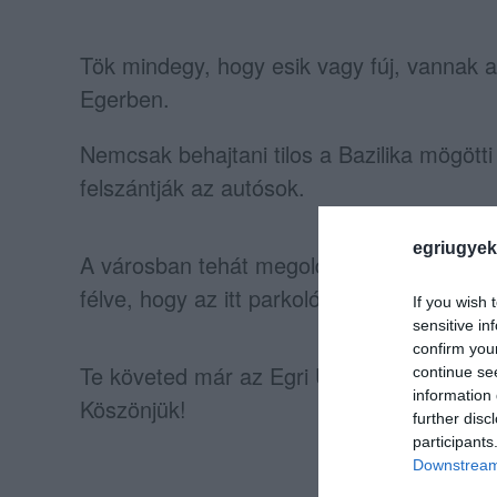
Tök mindegy, hogy esik vagy fúj, vannak a
Egerben.
Nemcsak behajtani tilos a Bazilika mögötti
felszántják az autósok.
egriugyek
A városban tehát megoldódni látszódik a p
félve, hogy az itt parkolók vajon mennyit f
If you wish 
sensitive in
confirm you
Te követed már az Egri Ügyeket a Faceb
continue se
information 
Köszönjük!
further disc
participants
Downstream 