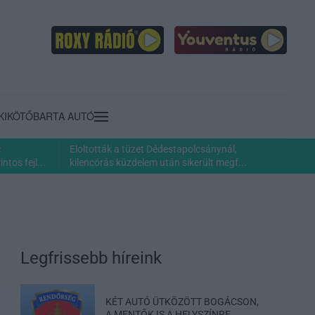
KIKÖTŐ
BARTA AUTÓ
c
Eloltották a tüzet Dédestapolcsánynál,
ntos fejl...
kilencórás küzdelem után sikerült megf...
Legfrissebb híreink
KÉT AUTÓ ÜTKÖZÖTT BOGÁCSON,
A MENTŐK IS A HELYSZÍNRE