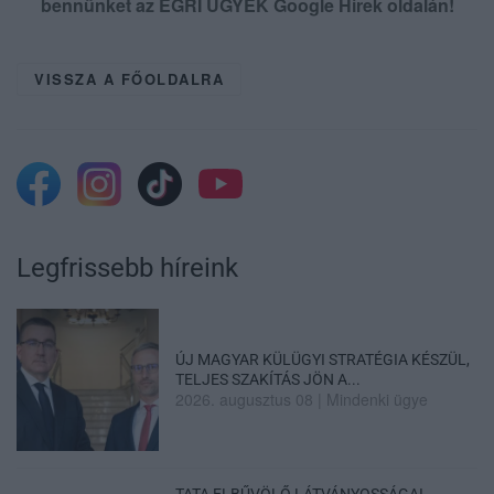
bennünket az EGRI ÜGYEK Google Hírek oldalán!
VISSZA A FŐOLDALRA
Legfrissebb híreink
ÚJ MAGYAR KÜLÜGYI STRATÉGIA KÉSZÜL,
TELJES SZAKÍTÁS JÖN A...
2026. augusztus 08
|
Mindenki ügye
TATA ELBŰVÖLŐ LÁTVÁNYOSSÁGAI,