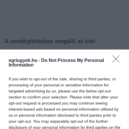
A vendéglátásban megállt az élet
egriugyek.hu -
Do Not Process My Personal
Information
„Március óta egyetlen meghívásom sincs” –
kesereg Danyi Zoltán, akit legtöbbször Kis-
If you wish to opt-out of the sale, sharing to third parties, or
Dobó téren láthatott és hallhatott a közönség a
processing of your personal or sensitive information for
targeted advertising by us, please use the below opt-out
tavaly nyár folyamán, de rendszeresen
section to confirm your selection. Please note that after your
gondoskodott az egri vagy Eger környéki
opt-out request is processed you may continue seeing
interest-based ads based on personal information utilized by
szállodák vendégeinek színvonalas
us or personal information disclosed to third parties prior to
szórakoztatásáról. A legtöbbször énekesnője
your opt-out. You may separately opt-out of the further
disclosure of your personal information by third parties on the