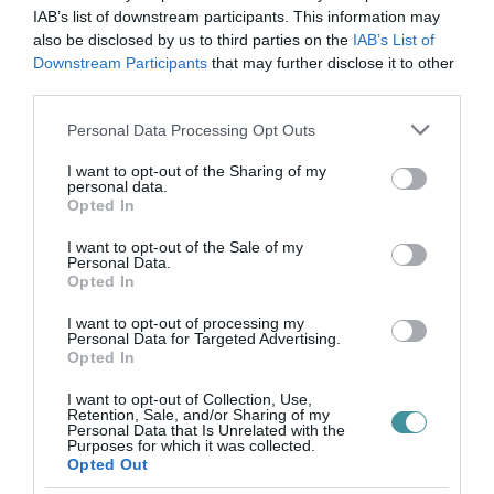
társaságában fellépő előadóművész jelenleg
IAB’s list of downstream participants. This information may
otthon tölti mindennapjait, ahol gyerekeinek
also be disclosed by us to third parties on the
IAB’s List of
próbál segítséget nyújtani az online
Downstream Participants
that may further disclose it to other
third parties.
tanulásban.
Please note that this website/app uses one or more Google
Personal Data Processing Opt Outs
services and may gather and store information including but
not limited to your visit or usage behaviour. You may click to
I want to opt-out of the Sharing of my
personal data.
grant or deny consent to Google and its third-party tags to
Opted In
„Rengeteg idő megy el vele, mert ezek a 9-10
use your data for below specified purposes in below Google
éves lányok még nem értenek a
consent section.
I want to opt-out of the Sale of my
Personal Data.
számítógéphez” – vélekedik. Emellett segít
Opted In
nekik a hegedű- és szolfézstanulásban. A
I want to opt-out of processing my
maradék idejében pedig szintetizátorát
Personal Data for Targeted Advertising.
Opted In
igyekszik jobban megismerni, hogy színesíteni
I want to opt-out of Collection, Use,
tudja a műsorát, bár azt is jól tudja, hogy lagzis
Retention, Sale, and/or Sharing of my
Personal Data that Is Unrelated with the
felkérésekre sem számíthat jó darabig.
Purposes for which it was collected.
Opted Out