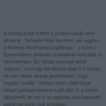
A zenegyártás mellett a stúdiómunkák sem
állnak le. „Sohajda Péter barátom (aki egyben
a Kerekes Band basszusgitárosa – a szerk.)
Egerszalókon található stúdiójában készítjük új
felvételeinket. Én mindig szeretek előre
dolgozni, mert egy dal kifutási ideje 3-4 hónap
és nem akkor akarok gondolkodni, hogy
hogyan tovább.” Gibbon ezért, több hazai
előadó példáját követve saját dalt írt a nehéz
időszakról, de ezt is az együttes által képviselt
kaliforniai punk-rock stílusban.