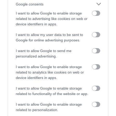
Google consents
„Már azon is gondolkoztam, hogy elmegyek
I want to allow Google to enable storage
related to advertising like cookies on web or
valahová dolgozni, de 54 éves vagyok és csak
device identifiers in apps.
a zenéhez értek” – árulja el az évtizedek óta
I want to allow my user data to be sent to
pályán lévő muzsikus, akinek egyetlen vigasza
Google for online advertising purposes.
az lehet, hogy mint kisadózó, a KATÁ-t jelenleg
I want to allow Google to send me
nem kell megfizetnie.
personalized advertising.
(Külső képünkön: Danyi Zoltán, Belső
I want to allow Google to enable storage
képünkön: The Wallkids)
related to analytics like cookies on web or
device identifiers in apps.
ORBÁN BEJELENTÉSE: LEZÁRJÁK MAGYARORSZÁG
I want to allow Google to enable storage
HATÁRAIT, BETILTJÁK A RENDEZVÉNYEKET, BEZÁR SZINTE
related to functionality of the website or app.
MINDEN
I want to allow Google to enable storage
Megáll az élet az országban a koronavírus
related to personalization.
miatt, de lesznek korlátozottan nyitva tartó