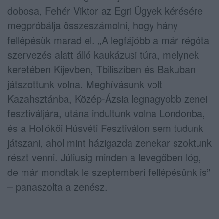
dobosa, Fehér Viktor az Egri Ügyek kérésére
megpróbálja összeszámolni, hogy hány
fellépésük marad el. „A legfájóbb a már régóta
szervezés alatt álló kaukázusi túra, melynek
keretében Kijevben, Tbilisziben és Bakuban
játszottunk volna. Meghívásunk volt
Kazahsztánba, Közép-Ázsia legnagyobb zenei
fesztiváljára, utána indultunk volna Londonba,
és a Hollókői Húsvéti Fesztiválon sem tudunk
játszani, ahol mint házigazda zenekar szoktunk
részt venni. Júliusig minden a levegőben lóg,
de már mondtak le szeptemberi fellépésünk is”
– panaszolta a zenész.