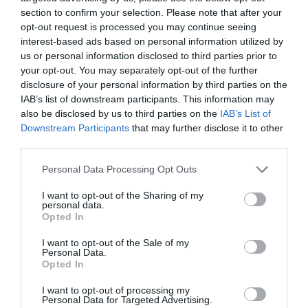
ilyenkor egy-egy ilyen gazdag adománycsomag
section to confirm your selection. Please note that after your
valódi mentőövet jelent.”
– tette hozzá a
opt-out request is processed you may continue seeing
koordinátor.
interest-based ads based on personal information utilized by
us or personal information disclosed to third parties prior to
your opt-out. You may separately opt-out of the further
disclosure of your personal information by third parties on the
IAB’s list of downstream participants. This information may
Az Anyák napi Szeretetlakoma április 30-án
also be disclosed by us to third parties on the
IAB’s List of
11:15-től a Nyugdíjas Házban, majd 13:30-
Downstream Participants
that may further disclose it to other
third parties.
tól a Tűzoltó téri osztóponton várja az egri
Please note that this website/app uses one or more Google
Haré Krisna Ételt az Életért regisztrált
Personal Data Processing Opt Outs
services and may gather and store information including but
ellátottjait.
not limited to your visit or usage behaviour. You may click to
I want to opt-out of the Sharing of my
personal data.
grant or deny consent to Google and its third-party tags to
Opted In
Számtalan módon lehet segíteni a karitatív
use your data for below specified purposes in below Google
consent section.
I want to opt-out of the Sale of my
tevékenységünket: a pénzbeli, vagy tárgyi
Personal Data.
Opted In
adományoktól kezdve az SZJA 1%
felajánláson át az önkéntes munkáig. A
I want to opt-out of processing my
Personal Data for Targeted Advertising.