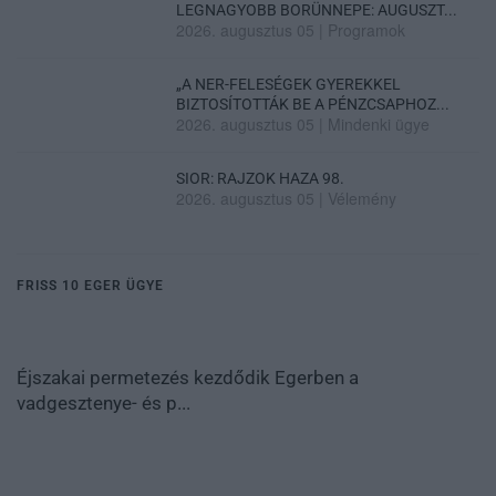
LEGNAGYOBB BORÜNNEPE: AUGUSZT...
2026. augusztus 05
|
Programok
„A NER-FELESÉGEK GYEREKKEL
BIZTOSÍTOTTÁK BE A PÉNZCSAPHOZ...
2026. augusztus 05
|
Mindenki ügye
SIOR: RAJZOK HAZA 98.
2026. augusztus 05
|
Vélemény
FRISS 10 EGER ÜGYE
Éjszakai permetezés kezdődik Egerben a
vadgesztenye- és p...