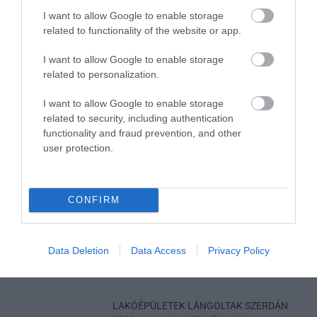
I want to allow Google to enable storage
related to functionality of the website or app.
I want to allow Google to enable storage
related to personalization.
Legfrissebb híreink
I want to allow Google to enable storage
related to security, including authentication
functionality and fraud prevention, and other
user protection.
KÉT AUTÓ ÜTKÖZÖTT BOGÁCSON, A
MENTŐK IS A HELYSZÍNRE ÉRKE...
2026. augusztus 06
|
Riasztó
CONFIRM
HÍREK A GARÁZSBÓL: CHERY TIGGO 9
Data Deletion
Data Access
Privacy Policy
PHEV LUXURY – A KÍNAI PR...
2026. augusztus 06
|
Barta Autó
LAKÓÉPÜLETEK LÁNGOLTAK SZERDÁN