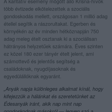
A karitatív esemény mögött álló Krisna-hívők
több évtizede elkötelezettek a szociális
gondoskodás mellett, országosan 1 millió adag
étellel segítik a rászorultakat. Egerben és
környékén az év minden hétköznapján 750
adag meleg ételt osztanak ki a szociálisan
hátrányos helyzetűek számára. Éves szinten
ez közel 180 ezer tányér ételt jelent, ami
számottevő és jelentős segítség a
családoknak, nyugdíjasoknak és
egyedülállóknak egyaránt.
„Anyák napja különleges alkalmat kínál, hogy
kifejezzük a hálánkat és szeretetünket az
Édesanyák iránt, akik nap mint nap
gondoskodnak másokról — legyen szó a