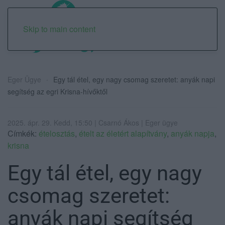
Skip to main content
Eger Ügye
Egy tál étel, egy nagy csomag szeretet: anyák napi
segítség az egri Krisna-hívőktől
2025. ápr. 29. Kedd, 15:50 | Csarnó Ákos | Eger ügye
Címkék:
ételosztás
,
ételt az életért alapítvány
,
anyák napja
,
krisna
Egy tál étel, egy nagy
csomag szeretet:
anyák napi segítség