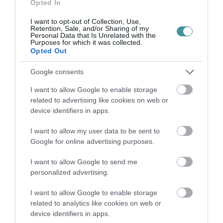
következő adománygyűjtés a Magyar
Opted In
Élelmiszerbank Egyesület "Tavaszi Gyűjtés
I want to opt-out of Collection, Use,
2025" nevű akciójának keretein belül, május 9-
Retention, Sale, and/or Sharing of my
Personal Data that Is Unrelated with the
Purposes for which it was collected.
10-én az egri Mátyás király úti LIDL-ben lesz –
Opted Out
emelte ki kérdésünkre Mikuska Péter.
Google consents
Egy tál étel, egy nagy csomagnyi törődés –
I want to allow Google to enable storage
ez az, amit a Krisna-tudatú hívők Anyák
related to advertising like cookies on web or
device identifiers in apps.
napján is nyújtanak...
I want to allow my user data to be sent to
Google for online advertising purposes.
I want to allow Google to send me
Ne maradjon le a legfrissebb hírekről, kövessen
personalized advertising.
bennünket az EGRI ÜGYEK Google Hírek oldalán!
I want to allow Google to enable storage
related to analytics like cookies on web or
device identifiers in apps.
VISSZA A FŐOLDALRA