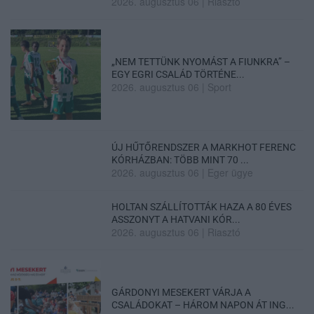
2026. augusztus 06
|
Riasztó
„NEM TETTÜNK NYOMÁST A FIUNKRA” –
EGY EGRI CSALÁD TÖRTÉNE...
2026. augusztus 06
|
Sport
ÚJ HŰTŐRENDSZER A MARKHOT FERENC
KÓRHÁZBAN: TÖBB MINT 70 ...
2026. augusztus 06
|
Eger ügye
HOLTAN SZÁLLÍTOTTÁK HAZA A 80 ÉVES
ASSZONYT A HATVANI KÓR...
2026. augusztus 06
|
Riasztó
GÁRDONYI MESEKERT VÁRJA A
CSALÁDOKAT – HÁROM NAPON ÁT ING...