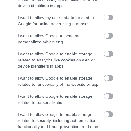
device identifiers in apps.
AZ ENDODONCIÁBAN
NÉLKÜLÖZHETETLEN ESZKÖZÖK
I want to allow my user data to be sent to
2026. augusztus 09
|
Promóció
Google for online advertising purposes.
I want to allow Google to send me
personalized advertising.
I want to allow Google to enable storage
ITTASAN RANDALÍROZOTT EGER
related to analytics like cookies on web or
BELVÁROSÁBAN: ÜZLETEK KIRAKATA...
2026. augusztus 09
|
Riasztó
device identifiers in apps.
I want to allow Google to enable storage
related to functionality of the website or app.
I want to allow Google to enable storage
ORBÁN EGYKORI VÍZÜGYI ÁLLAMTITKÁRA
related to personalization.
IS ELLENTMONDOTT A VOL...
2026. augusztus 09
|
Mindenki ügye
I want to allow Google to enable storage
related to security, including authentication
functionality and fraud prevention, and other