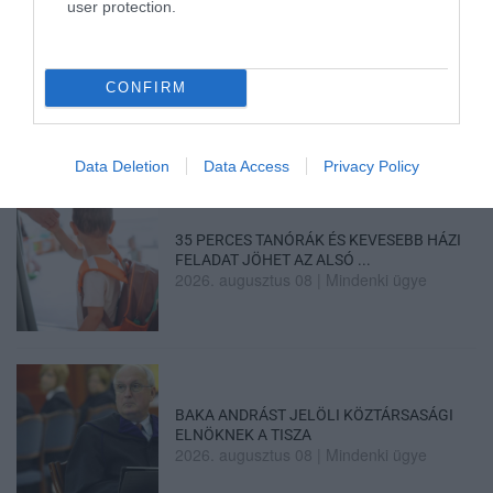
user protection.
A GYAKORNOKI MUNKA: LEHETŐSÉGEK ÉS
KIHÍVÁSOK A KARRIER KE...
CONFIRM
2026. augusztus 09
|
Promóció
Data Deletion
Data Access
Privacy Policy
35 PERCES TANÓRÁK ÉS KEVESEBB HÁZI
FELADAT JÖHET AZ ALSÓ ...
2026. augusztus 08
|
Mindenki ügye
BAKA ANDRÁST JELÖLI KÖZTÁRSASÁGI
ELNÖKNEK A TISZA
2026. augusztus 08
|
Mindenki ügye