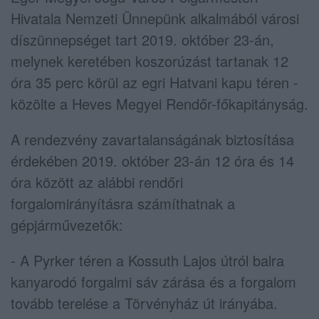
Hivatala Nemzeti Ünnepünk alkalmából városi
díszünnepséget tart 2019. október 23-án,
melynek keretében koszorúzást tartanak 12
óra 35 perc körül az egri Hatvani kapu téren -
közölte a Heves Megyei Rendőr-főkapitányság.
A rendezvény zavartalanságának biztosítása
érdekében 2019. október 23-án 12 óra és 14
óra között az alábbi rendőri
forgalomirányításra számíthatnak a
gépjárművezetők:
- A Pyrker téren a Kossuth Lajos útról balra
kanyarodó forgalmi sáv zárása és a forgalom
tovább terelése a Törvényház út irányába.