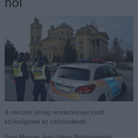
hol
A nemzeti ünnep rendezvényei miatt
szükségesek az intézkedések.
Eger Megyei Jogú Város Polgármesteri