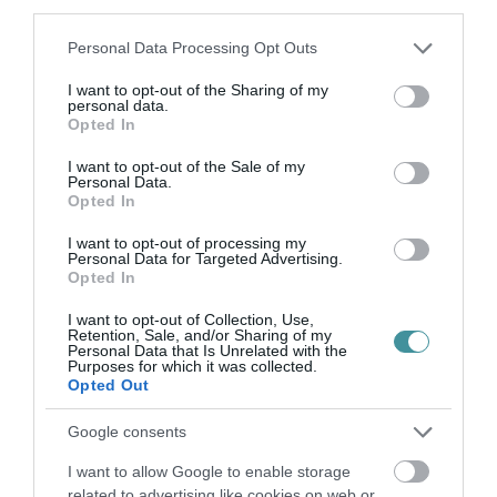
third parties.
Please note that this website/app uses one or more Google
Personal Data Processing Opt Outs
services and may gather and store information including but
not limited to your visit or usage behaviour. You may click to
I want to opt-out of the Sharing of my
personal data.
grant or deny consent to Google and its third-party tags to
Opted In
use your data for below specified purposes in below Google
Ne maradjon le a legfrissebb hírekről, kövessen
consent section.
I want to opt-out of the Sale of my
bennünket az EGRI ÜGYEK Google Hírek oldalán!
Personal Data.
Opted In
I want to opt-out of processing my
VISSZA A FŐOLDALRA
Personal Data for Targeted Advertising.
Opted In
I want to opt-out of Collection, Use,
Retention, Sale, and/or Sharing of my
Personal Data that Is Unrelated with the
Purposes for which it was collected.
Opted Out
Legfrissebb híreink
Google consents
I want to allow Google to enable storage
related to advertising like cookies on web or