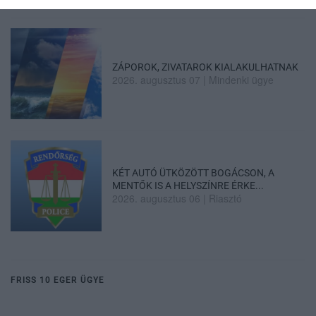
ZÁPOROK, ZIVATAROK KIALAKULHATNAK
2026. augusztus 07
|
Mindenki ügye
KÉT AUTÓ ÜTKÖZÖTT BOGÁCSON, A
MENTŐK IS A HELYSZÍNRE ÉRKE...
2026. augusztus 06
|
Riasztó
FRISS 10 EGER ÜGYE