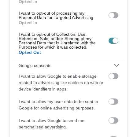
Opted In
2026. augusztus 08
|
Promóció
I want to opt-out of processing my
Personal Data for Targeted Advertising.
Opted In
TÖBB MINT EGY HÓNAP IS LEHET, MIRE
I want to opt-out of Collection, Use,
TELJESEN ÚJRAINDUL A P...
Retention, Sale, and/or Sharing of my
2026. augusztus 07
|
Mindenki ügye
Personal Data that Is Unrelated with the
Purposes for which it was collected.
Opted Out
Google consents
TANULJ NÉMETÜL OTTHONRÓL: A
DIGITÁLIS TANULÁS ELŐNYEI
I want to allow Google to enable storage
2026. augusztus 07
|
Promóció
related to advertising like cookies on web or
device identifiers in apps.
I want to allow my user data to be sent to
ÚJRAINDULNAK A KORÁBBAN
Google for online advertising purposes.
LEÁLLÍTOTT SZOLGÁLTATÁSOK AZ EGRI...
2026. augusztus 07
|
Eger ügye
I want to allow Google to send me
personalized advertising.