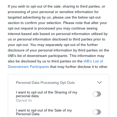
If you wish to opt-out of the sale, sharing to third parties, or
processing of your personal or sensitive information for
35 PERCES TANÓRÁK ÉS KEVESEBB HÁZI
targeted advertising by us, please use the below opt-out
FELADAT JÖHET AZ ALSÓ ...
section to confirm your selection. Please note that after your
2026. augusztus 08
|
Mindenki ügye
opt-out request is processed you may continue seeing
interest-based ads based on personal information utilized by
us or personal information disclosed to third parties prior to
your opt-out. You may separately opt-out of the further
BAKA ANDRÁST JELÖLI KÖZTÁRSASÁGI
disclosure of your personal information by third parties on the
ELNÖKNEK A TISZA
IAB’s list of downstream participants. This information may
2026. augusztus 08
|
Mindenki ügye
also be disclosed by us to third parties on the
IAB’s List of
Downstream Participants
that may further disclose it to other
third parties.
ÚJ MAGYAR KÜLÜGYI STRATÉGIA KÉSZÜL,
Please note that this website/app uses one or more Google
Personal Data Processing Opt Outs
TELJES SZAKÍTÁS JÖN A...
services and may gather and store information including but
2026. augusztus 08
|
Mindenki ügye
not limited to your visit or usage behaviour. You may click to
I want to opt-out of the Sharing of my
personal data.
grant or deny consent to Google and its third-party tags to
Opted In
use your data for below specified purposes in below Google
consent section.
I want to opt-out of the Sale of my
TATA ELBŰVÖLŐ LÁTVÁNYOSSÁGAI,
Personal Data.
AMIKÉRT ÉRDEMES MEGNÉZNI