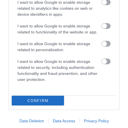
I want to allow Google to enable storage
related to analytics like cookies on web or
device identifiers in apps.
TÍZ ÉVE NEM VOLT ILYEN ALACSONY AZ
INFLÁCIÓ MAGYARORSZÁGON
2026. augusztus 07
|
Mindenki ügye
I want to allow Google to enable storage
related to functionality of the website or app.
I want to allow Google to enable storage
related to personalization.
I want to allow Google to enable storage
MINDHÁROM ÜTEMBEN DOLGOZNAK A 25-
ÖS FŐÚTON EGERBEN
related to security, including authentication
2026. augusztus 07
|
Eger ügye
functionality and fraud prevention, and other
user protection.
CONFIRM
HALMENTÉS SZARVASKŐNÉL: ŐSHONOS
ÉS VÉDETT HALAKAT MENTETT...
2026. augusztus 07
|
Környék ügye
Data Deletion
Data Access
Privacy Policy