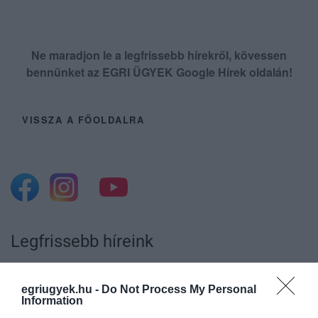
Ne maradjon le a legfrissebb hírekről, kövessen
bennünket az EGRI ÜGYEK Google Hírek oldalán!
VISSZA A FŐOLDALRA
Legfrissebb híreink
A GYAKORNOKI MUNKA: LEHETŐSÉGEK ÉS
KIHÍVÁSOK A KARRIER KE...
egriugyek.hu -
Do Not Process My Personal
2026. augusztus 09
|
Promóció
Information