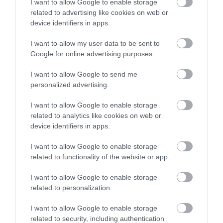
I want to allow Google to enable storage
related to advertising like cookies on web or
device identifiers in apps.
I want to allow my user data to be sent to
Google for online advertising purposes.
I want to allow Google to send me
personalized advertising.
I want to allow Google to enable storage
related to analytics like cookies on web or
device identifiers in apps.
I want to allow Google to enable storage
Kép forrása: ekmkeger.hu
related to functionality of the website or app.
I want to allow Google to enable storage
–
Március 30. (szerda) 19 órától
a Forrás
related to personalization.
Gyermek és Ifjúsági Házban Kércz Viktor és
I want to allow Google to enable storage
Makra Ákos tartanak előadást
"800 kilométer
related to security, including authentication