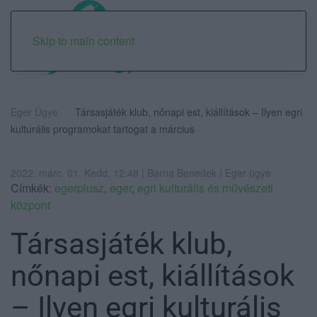
Skip to main content
Eger Ügye
Társasjáték klub, nőnapi est, kiállítások – Ilyen egri
kulturális programokat tartogat a március
2022. márc. 01. Kedd, 12:48 | Barna Benedek | Eger ügye
Címkék:
egerplusz
,
eger
,
egri kulturális és művészeti
központ
Társasjáték klub,
nőnapi est, kiállítások
– Ilyen egri kulturális