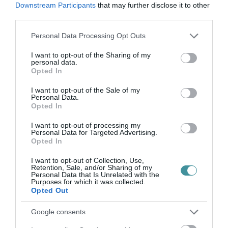
–
Március 23. (szerda) 19 órától
a Forrás
Downstream Participants
that may further disclose it to other
third parties.
Gyermek és Ifjúsági Házban Mosonyi Szabolcs
Please note that this website/app uses one or more Google
"Ismeretlen Itália"
című előadását
Personal Data Processing Opt Outs
services and may gather and store information including but
hallgathatják meg az érdeklődők. Az
not limited to your visit or usage behaviour. You may click to
I want to opt-out of the Sharing of my
personal data.
esemményt az Egri Világjáró Klub szervezi,
grant or deny consent to Google and its third-party tags to
Opted In
use your data for below specified purposes in below Google
belépős
.
consent section.
I want to opt-out of the Sale of my
Personal Data.
–
Március 24. (csütörtök) 16 órától
EKMK
Opted In
Civil Házban, az Ezüstidő Szabadidős
I want to opt-out of processing my
Personal Data for Targeted Advertising.
Egyesület szervezésében tart előadást Molnár
Opted In
István Géza
"Fotóim Egerről"
címmel. A
I want to opt-out of Collection, Use,
részvétel ingyenes.
Retention, Sale, and/or Sharing of my
Personal Data that Is Unrelated with the
Purposes for which it was collected.
Opted Out
–
Március 24. (csütörtök) 17 órától
a
Vitkovics Alkotóházban az egri egyetem
Google consents
Gyakorló Iskolájának
kiállítását
nyitják meg.