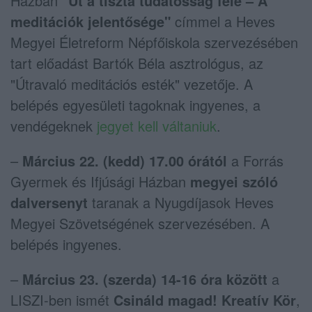
Házban
"Út a tiszta tudatosság felé – A
meditációk jelentősége"
címmel a Heves
Megyei Életreform Népfőiskola szervezésében
tart előadást Bartók Béla asztrológus, az
"Útravaló meditációs esték" vezetője. A
belépés egyesületi tagoknak ingyenes, a
vendégeknek
jegyet kell váltaniuk
.
–
Március 22. (kedd) 17.00 órától
a Forrás
Gyermek és Ifjúsági Házban
megyei szóló
dalversenyt
taranak a Nyugdíjasok Heves
Megyei Szövetségének szervezésében. A
belépés ingyenes.
–
Március 23. (szerda) 14-16 óra között
a
LISZI-ben ismét
Csináld magad! Kreatív Kör
,