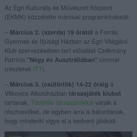
Az Egri Kulturális és Művészeti Központ
(EKMK) közzétette márciusi programkínálatát:
–
Március 2. (szerda) 19 órától
a Forrás
Gyermek és Ifjúsági Házban az Egri Világjáró
Klub szervezésében tart előadást Czékmány
Patrícia
"Négy év Ausztráliában"
címmel
(részletek
ITT
).
–
Március 3. (csütörtök) 14-22 óráig
a
Vitkovics Alkotóházban
társasjáték klubot
tartanak.
Többféle társasjátékkal
várják a
résztvevőket, de egyben arra is bátorítanak,
hogy mindenki vigye el a kedvent játékait.