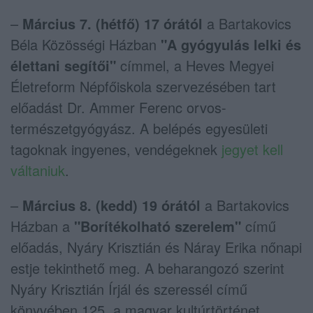
–
Március 7. (hétfő) 17 órától
a Bartakovics
Béla Közösségi Házban
"A gyógyulás lelki és
élettani segítői"
címmel, a Heves Megyei
Életreform Népfőiskola szervezésében tart
előadást Dr. Ammer Ferenc orvos-
természetgyógyász. A belépés egyesületi
tagoknak ingyenes, vendégeknek
jegyet kell
váltaniuk
.
–
Március 8. (kedd) 19 órától
a Bartakovics
Házban a
"Borítékolható szerelem"
című
előadás, Nyáry Krisztián és Náray Erika nőnapi
estje tekinthető meg. A beharangozó szerint
Nyáry Krisztián Írjál és szeressél című
könyvében 125, a magyar kultúrtörténet