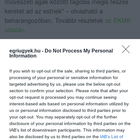
művészeti ágak közötti tagolás mégis feszes
keretet ad az estnek" – olvasható a
beharangozóban. További részletek
az EKMK
oldalán
.
egriugyek.hu -
Do Not Process My Personal
Information
If you wish to opt-out of the sale, sharing to third parties, or
processing of your personal or sensitive information for
targeted advertising by us, please use the below opt-out
section to confirm your selection. Please note that after your
opt-out request is processed you may continue seeing
interest-based ads based on personal information utilized by
us or personal information disclosed to third parties prior to
your opt-out. You may separately opt-out of the further
Kép forrása: Egri Kulturális és Művészeti
disclosure of your personal information by third parties on the
Központ
IAB’s list of downstream participants. This information may
also be disclosed by us to third parties on the
IAB’s List of