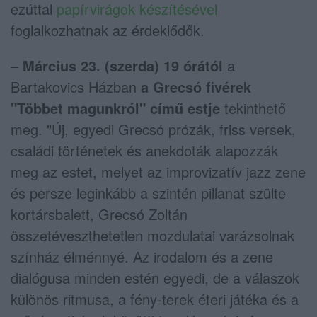
ezúttal
papírvirágok készítésével
foglalkozhatnak az érdeklődők.
–
Március 23. (szerda) 19 órától
a
Bartakovics Házban
a Grecsó fivérek
"Többet magunkról" című estje
tekinthető
meg. "Új, egyedi Grecsó prózák, friss versek,
családi történetek és anekdoták alapozzák
meg az estet, melyet az improvizatív jazz zene
és persze leginkább a szintén pillanat szülte
kortársbalett, Grecsó Zoltán
összetéveszthetetlen mozdulatai varázsolnak
színház élménnyé. Az irodalom és a zene
dialógusa minden estén egyedi, de a válaszok
különös ritmusa, a fény-terek éteri játéka és a