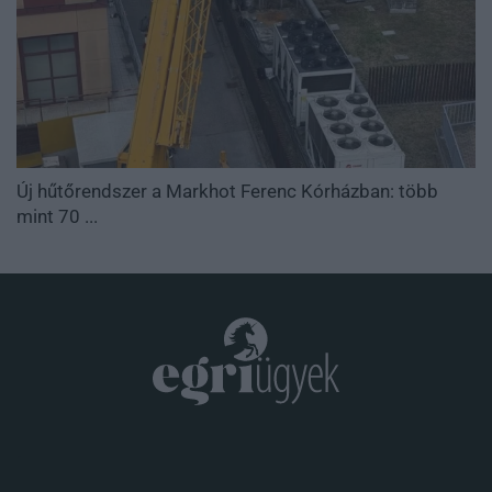
Új hűtőrendszer a Markhot Ferenc Kórházban: több
mint 70 ...
.