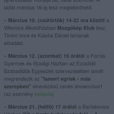
tárlat március 16-ig lesz megtekinthető.
–
Március 10. (csütörtök) 14-22 óra
között
a
Vitkovics Alkotóházban
Mozgókép Klub
lesz,
Timkó Imre és Kalotai Dániel tartanak
előadást.
–
Március 12. (szombat) 15 órától
a Forrás
Gyermek és Ifjúsági Házban az Ezüstidő
Szabadidős Egyesület szervezésében ismét
megrendezik az
"Ismert egriek - más
szerepben"
elnevezésű zenés showműsort
(az esemény
belépős
)
–
Március 21. (hétfő) 17 órától
a Bartakovics