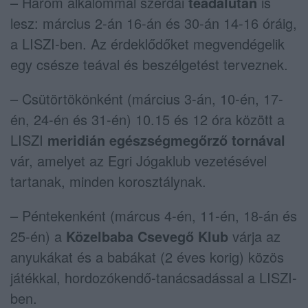
– Három alkalommal szerdai
teadálután
is
lesz: március 2-án 16-án és 30-án 14-16 óráig,
a LISZI-ben. Az érdeklődőket megvendégelik
egy csésze teával és beszélgetést terveznek.
– Csütörtökönként (március 3-án, 10-én, 17-
én, 24-én és 31-én) 10.15 és 12 óra között a
LISZI
meridián egészségmegőrző tornával
vár, amelyet az Egri Jógaklub vezetésével
tartanak, minden korosztálynak.
– Péntekenként (márcus 4-én, 11-én, 18-án és
25-én) a
Közelbaba Csevegő Klub
várja az
anyukákat és a babákat (2 éves korig) közös
játékkal, hordozókendő-tanácsadással a LISZI-
ben.