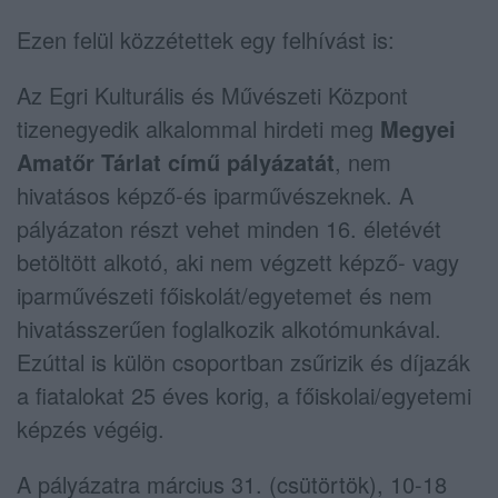
Ezen felül közzétettek egy felhívást is:
Az Egri Kulturális és Művészeti Központ
tizenegyedik alkalommal hirdeti meg
Megyei
Amatőr Tárlat című pályázatát
, nem
hivatásos képző-és iparművészeknek. A
pályázaton részt vehet minden 16. életévét
betöltött alkotó, aki nem végzett képző- vagy
iparművészeti főiskolát/egyetemet és nem
hivatásszerűen foglalkozik alkotómunkával.
Ezúttal is külön csoportban zsűrizik és díjazák
a fiatalokat 25 éves korig, a főiskolai/egyetemi
képzés végéig.
A pályázatra március 31. (csütörtök), 10-18