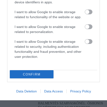
device identifiers in apps.
TANULJ NÉMETÜL OTTHONRÓL: A
DIGITÁLIS TANULÁS ELŐNYEI
I want to allow Google to enable storage
2026. augusztus 07
|
Promóció
related to functionality of the website or app.
I want to allow Google to enable storage
ÚJRAINDULNAK A KORÁBBAN
related to personalization.
LEÁLLÍTOTT SZOLGÁLTATÁSOK AZ
EGRI...
I want to allow Google to enable storage
2026. augusztus 07
|
Eger ügye
related to security, including authentication
functionality and fraud prevention, and other
user protection.
TÍZ ÉVE NEM VOLT ILYEN ALACSONY
AZ INFLÁCIÓ MAGYARORSZÁGON
2026. augusztus 07
|
Mindenki ügye
CONFIRM
MINDHÁROM ÜTEMBEN DOLGOZNAK A
25-ÖS FŐÚTON EGERBEN
2026. augusztus 07
|
Eger ügye
Data Deletion
Data Access
Privacy Policy
HALMENTÉS SZARVASKŐNÉL: ŐSHONOS