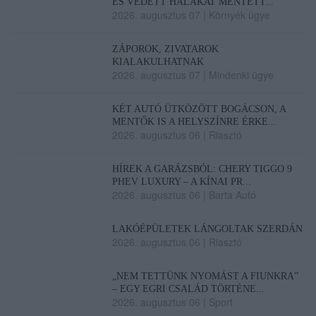
ÉS VÉDETT HALAKAT MENTETT...
2026. augusztus 07
|
Környék ügye
ZÁPOROK, ZIVATAROK
KIALAKULHATNAK
2026. augusztus 07
|
Mindenki ügye
KÉT AUTÓ ÜTKÖZÖTT BOGÁCSON, A
MENTŐK IS A HELYSZÍNRE ÉRKE...
2026. augusztus 06
|
Riasztó
HÍREK A GARÁZSBÓL: CHERY TIGGO 9
PHEV LUXURY – A KÍNAI PR...
2026. augusztus 06
|
Barta Autó
LAKÓÉPÜLETEK LÁNGOLTAK SZERDÁN
2026. augusztus 06
|
Riasztó
„NEM TETTÜNK NYOMÁST A FIUNKRA”
– EGY EGRI CSALÁD TÖRTÉNE...
2026. augusztus 06
|
Sport