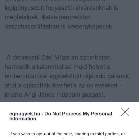
legigényesebb fogyasztói elvárásoknak is
megfelelnek, illetve nemzetközi
összehasonlításban is versenyképesek.
A debreceni Déri Múzeum szombaton
harmadik alkalommal ad majd helyet a
borbemutatóval egybekötött díjátadó gálának,
ahol a díjazottak átvehetik az okleveleket -
jelezte Angi János múzeumigazgató.
egriugyek.hu -
Do Not Process My Personal
Az idei rendezvényen 11 borvidék 19
Information
pincészetének csaknem 60 borát lehet
If you wish to opt-out of the sale, sharing to third parties, or
megkóstolni.