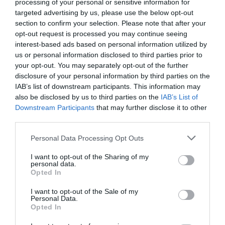
processing of your personal or sensitive information for
targeted advertising by us, please use the below opt-out
section to confirm your selection. Please note that after your
opt-out request is processed you may continue seeing
A rendezvényen jelen lesz a Holdvölgy (Mád),
interest-based ads based on personal information utilized by
a Tornai Pincészet (Somló-hegy), a Káli Kövek
us or personal information disclosed to third parties prior to
Pincészet (Szentbékkála), a Tóth Ferenc
your opt-out. You may separately opt-out of the further
disclosure of your personal information by third parties on the
Pincészet (Eger), a Gallay Kézműves Pince
IAB’s list of downstream participants. This information may
(Nyékládháza), a Kovács Nimród Winery
also be disclosed by us to third parties on the
IAB’s List of
Downstream Participants
that may further disclose it to other
(Eger), a Dobosi Pincészet (Szentantalfa), a
third parties.
Szászi Birtok, (Szent György-hegy), János van
Please note that this website/app uses one or more Google
Personal Data Processing Opt Outs
Beöthy (Csobánc-hegy), az Eszterbauer
services and may gather and store information including but
Pincészet (Szekszárd), a Thummerer
not limited to your visit or usage behaviour. You may click to
I want to opt-out of the Sharing of my
personal data.
grant or deny consent to Google and its third-party tags to
Pincészet (Noszvaj), a Bock Pince (Villány), a
Opted In
use your data for below specified purposes in below Google
Mészáros Borház (Szekszárd), a Gere Attila
consent section.
I want to opt-out of the Sale of my
Personal Data.
Pincészet, (Villány), a Balla Géza Pincészet
Opted In
(Arad), Luka Pincészet (Fertőrákos), a Stumpf