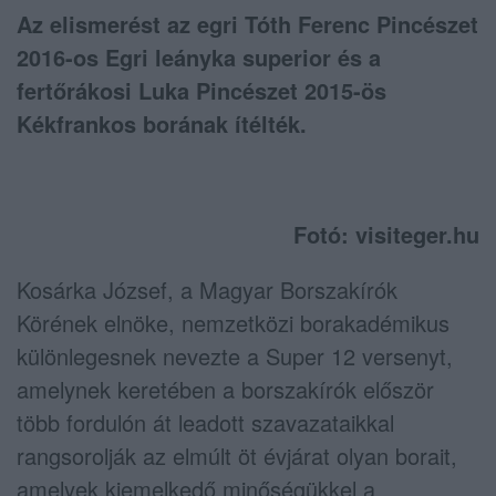
Az elismerést az egri Tóth Ferenc Pincészet
2016-os Egri leányka superior és a
fertőrákosi Luka Pincészet 2015-ös
Kékfrankos borának ítélték.
Fotó: visiteger.hu
Kosárka József, a Magyar Borszakírók
Körének elnöke, nemzetközi borakadémikus
különlegesnek nevezte a Super 12 versenyt,
amelynek keretében a borszakírók először
több fordulón át leadott szavazataikkal
rangsorolják az elmúlt öt évjárat olyan borait,
amelyek kiemelkedő minőségükkel a