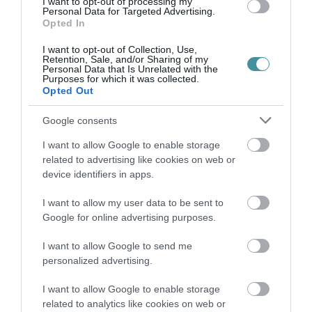
I want to opt-out of processing my
Pincészet (Eger), a St. Andrea Pincészet
Personal Data for Targeted Advertising.
Opted In
(Eger) és a Schieber Pincészet (Szekszárd).
I want to opt-out of Collection, Use,
Retention, Sale, and/or Sharing of my
Personal Data that Is Unrelated with the
Purposes for which it was collected.
Opted Out
Ne maradjon le a legfrissebb hírekről, kövessen
Google consents
bennünket az EGRI ÜGYEK Google Hírek oldalán!
I want to allow Google to enable storage
related to advertising like cookies on web or
VISSZA A FŐOLDALRA
device identifiers in apps.
I want to allow my user data to be sent to
Google for online advertising purposes.
I want to allow Google to send me
personalized advertising.
I want to allow Google to enable storage
Legfrissebb híreink
related to analytics like cookies on web or