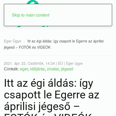
Skip to main content
Eger Ügye
Itt az égi áldás: így csapott le Egerre az áprilisi
jégeső – FOTÓK és VIDEÓK
2021. ápr. 22. Csütörtök, 14:34 | EÜ | Eger ügye
Címkék:
eger
,
időjárás
,
zivatar
,
jégeső
Itt az égi áldás: így
csapott le Egerre az
áprilisi jégeső –