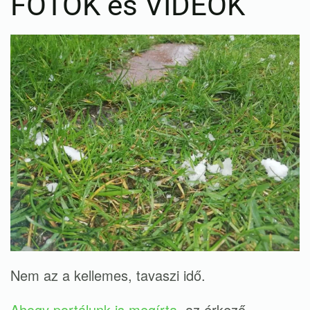
FOTÓK és VIDEÓK
Nem az a kellemes, tavaszi idő.
Ahogy portálunk is megírta
, az érkező