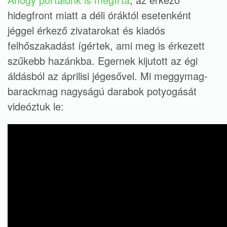
hidegfront miatt a déli óráktól esetenként
jéggel érkező zivatarokat és kiadós
felhőszakadást ígértek, ami meg is érkezett
szűkebb hazánkba. Egernek kijutott az égi
áldásból az áprilisi jégesővel. Mi meggymag-
barackmag nagyságú darabok potyogását
videóztuk le: