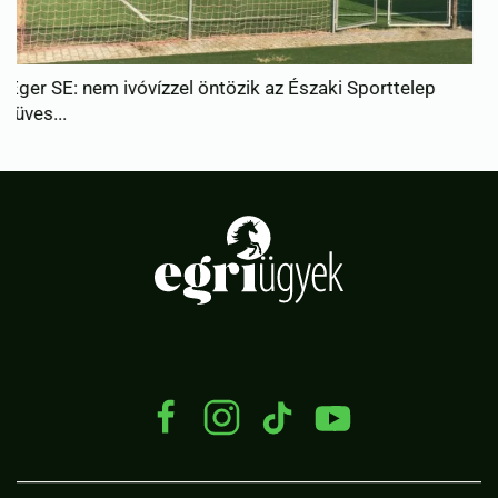
Az Ételt az Életért Alapítvány segített azoknak az egri
c...
.