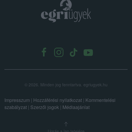
.
©
2026.
Minden jog fenntartva. egriugyek.hu
Impresszum
|
Hozzáférési nyilatkozat
|
Kommentelési
szabályzat
|
Szerzői jogok
|
Médiaajánlat
Ugrás a lap tetejére