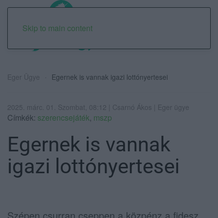
Skip to main content
Eger Ügye
Egernek is vannak igazi lottónyertesei
2025. márc. 01. Szombat, 08:12 | Csarnó Ákos | Eger ügye
Címkék:
szerencsejáték
,
mszp
Egernek is vannak
igazi lottónyertesei
Szépen csurran cseppen a közpénz a fidesz