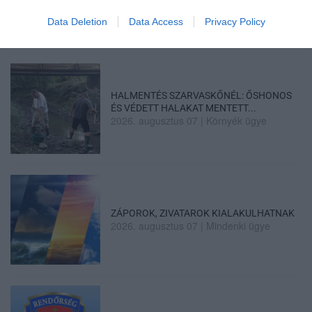
2026. augusztus 07
|
Eger ügye
Data Deletion
Data Access
Privacy Policy
HALMENTÉS SZARVASKŐNÉL: ŐSHONOS
ÉS VÉDETT HALAKAT MENTETT...
2026. augusztus 07
|
Környék ügye
ZÁPOROK, ZIVATAROK KIALAKULHATNAK
2026. augusztus 07
|
Mindenki ügye