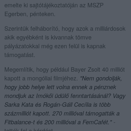
emelte ki sajtótájékoztatóján az MSZP
Egerben, pénteken.
Szerintük felháborító, hogy azok a milliárdosok
akik egyébként is kivannak tömve
pályázatokkal még ezen felül is kapnak
támogatást.
Megemlítik, hogy például Bayer Zsolt 40 milliót
kapott a mongóliai filmjéhez.
"Nem gondolják,
hogy jobb helye lett volna ennek a pénznek
mondjuk az Imókői üdülő fenntartásánál? Vagy
Sarka Kata és Rogán-Gáll Cecília is több
százmilliót kapott. 270 millióval támogatták a
Fitbalance-t és 200 millióval a FemCafét."
-
tették fel a kérdést.