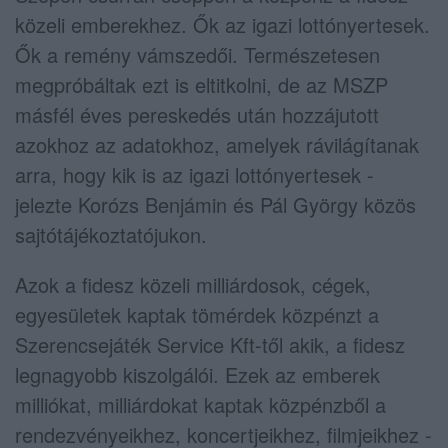
közeli emberekhez. Ők az igazi lottónyertesek.
Ők a remény vámszedői. Természetesen
megpróbáltak ezt is eltitkolni, de az MSZP
másfél éves pereskedés után hozzájutott
azokhoz az adatokhoz, amelyek rávilágítanak
arra, hogy kik is az igazi lottónyertesek -
jelezte Korózs Benjámin és Pál György közös
sajtótájékoztatójukon.
Azok a fidesz közeli milliárdosok, cégek,
egyesületek kaptak tömérdek közpénzt a
Szerencsejáték Service Kft-től akik, a fidesz
legnagyobb kiszolgálói. Ezek az emberek
milliókat, milliárdokat kaptak közpénzből a
rendezvényeikhez, koncertjeikhez, filmjeikhez -