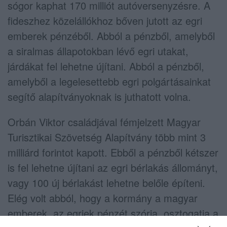
sógor kaphat 170 milliót autóversenyzésre. A
fideszhez közelállókhoz bőven jutott az egri
emberek pénzéből. Abból a pénzből, amelyből
a siralmas állapotokban lévő egri utakat,
járdákat fel lehetne újítani. Abból a pénzből,
amelyből a legelesettebb egri polgártásainkat
segítő alapítványoknak is juthatott volna.
Orbán Viktor családjával fémjelzett Magyar
Turisztikai Szövetség Alapítvány több mint 3
milliárd forintot kapott. Ebből a pénzből kétszer
is fel lehetne újítani az egri bérlakás állományt,
vagy 100 új bérlakást lehetne belőle építeni.
Elég volt abból, hogy a kormány a magyar
emberek, az egriek pénzét szórja, osztogatja a