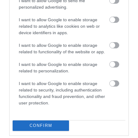
I want to allow Google to send me
personalized advertising.
I want to allow Google to enable storage
related to analytics like cookies on web or
device identifiers in apps.
ÚJRAINDULNAK A KORÁBBAN
LEÁLLÍTOTT SZOLGÁLTATÁSOK AZ EGRI...
2026. augusztus 07
|
Eger ügye
I want to allow Google to enable storage
related to functionality of the website or app.
I want to allow Google to enable storage
related to personalization.
TÍZ ÉVE NEM VOLT ILYEN ALACSONY AZ
I want to allow Google to enable storage
INFLÁCIÓ MAGYARORSZÁGON
related to security, including authentication
2026. augusztus 07
|
Mindenki ügye
functionality and fraud prevention, and other
user protection.
CONFIRM
MINDHÁROM ÜTEMBEN DOLGOZNAK A 25-
ÖS FŐÚTON EGERBEN