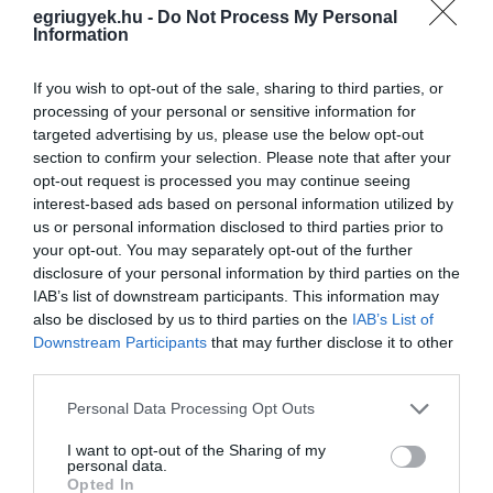
sajátjaiknak! Az MSZP törvényjavaslatot nyújt
egriugyek.hu -
Do Not Process My Personal
be a parlamentben, amelynek lényege, hogy
Information
közpénzt csak közcélra lehessen használni!
If you wish to opt-out of the sale, sharing to third parties, or
processing of your personal or sensitive information for
Az adatok elérhetőek az MSZP által létrehozott
targeted advertising by us, please use the below opt-out
oldalon
, aki kíváncsi rá, hogy kik is kaptak
section to confirm your selection. Please note that after your
opt-out request is processed you may continue seeing
közpénzt az ezen az oldalon lekérheti az
interest-based ads based on personal information utilized by
adatokat
us or personal information disclosed to third parties prior to
your opt-out. You may separately opt-out of the further
disclosure of your personal information by third parties on the
IAB’s list of downstream participants. This information may
also be disclosed by us to third parties on the
IAB’s List of
Downstream Participants
that may further disclose it to other
third parties.
Ne maradjon le a legfrissebb hírekről, kövessen
bennünket az EGRI ÜGYEK Google Hírek oldalán!
Please note that this website/app uses one or more Google
Personal Data Processing Opt Outs
services and may gather and store information including but
not limited to your visit or usage behaviour. You may click to
I want to opt-out of the Sharing of my
personal data.
VISSZA A FŐOLDALRA
grant or deny consent to Google and its third-party tags to
Opted In