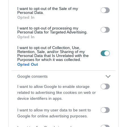
use your data for below specified purposes in below Google
consent section.
I want to opt-out of the Sale of my
Personal Data.
Opted In
I want to opt-out of processing my
Personal Data for Targeted Advertising.
Opted In
Legfrissebb híreink
I want to opt-out of Collection, Use,
Retention, Sale, and/or Sharing of my
Personal Data that Is Unrelated with the
Purposes for which it was collected.
Opted Out
TÖBB MINT EGY HÓNAP IS LEHET, MIRE
TELJESEN ÚJRAINDUL A P...
Google consents
2026. augusztus 07
|
Mindenki ügye
I want to allow Google to enable storage
related to advertising like cookies on web or
device identifiers in apps.
I want to allow my user data to be sent to
TANULJ NÉMETÜL OTTHONRÓL: A
Google for online advertising purposes.
DIGITÁLIS TANULÁS ELŐNYEI
2026. augusztus 07
|
Promóció