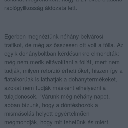
rablógyilkosság áldozata lett.
Egerben megnéztünk néhány belvárosi
trafikot, de még az összesen ott volt a fólia. Az
egyik dohányboltban kérdésünkre elmondták:
még nem merik eltávolítani a fóliát, mert nem
tudják, milyen retorzió érheti őket, hiszen így a
fiatalkorúak is láthatják a dohánytermékeket,
azokat nem tudják másként elhelyezni a
tulajdonosok. "Várunk még néhány napot,
abban bízunk, hogy a döntéshozók a
mismásolás helyett egyértelműen
megmondják, hogy mit tehetünk és miért