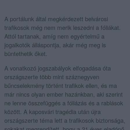
A portálunk által megkérdezett belvárosi
trafikosok még nem merik leszedni a fóliákat.
Attól tartanak, amíg nem egyértelmű a
jogalkotók álláspontja, akár még meg is
büntethetik őket.
A vonatkozó jogszabályok elfogadása óta
országszerte több mint száznegyven
bűncselekmény történt trafikok ellen, és ma
már nincs olyan ember hazánkban, aki szerint
ne lenne összefüggés a fóliázás és a rablások
között. A kaposvári tragédia után újra
országszerte téma lett a trafikosok biztonsága,
sokakat megrendített, hogy a 21 éves eladónő