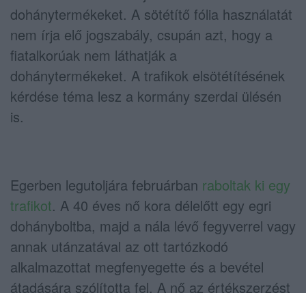
dohánytermékeket. A sötétítő fólia használatát
nem írja elő jogszabály, csupán azt, hogy a
fiatalkorúak nem láthatják a
dohánytermékeket. A trafikok elsötétítésének
kérdése téma lesz a kormány szerdai ülésén
is.
Egerben legutoljára februárban
raboltak ki egy
trafikot
. A 40 éves nő kora délelőtt egy egri
dohányboltba, majd a nála lévő fegyverrel vagy
annak utánzatával az ott tartózkodó
alkalmazottat megfenyegette és a bevétel
átadására szólította fel. A nő az értékszerzést