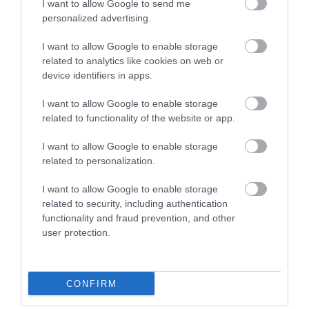
Legfrissebb híreink
I want to allow Google to send me
personalized advertising.
I want to allow Google to enable storage
related to analytics like cookies on web or
35 PERCES TANÓRÁK ÉS KEVESEBB HÁZI
device identifiers in apps.
FELADAT JÖHET AZ ALSÓ ...
2026. augusztus 08
|
Mindenki ügye
I want to allow Google to enable storage
related to functionality of the website or app.
I want to allow Google to enable storage
BAKA ANDRÁST JELÖLI KÖZTÁRSASÁGI
ELNÖKNEK A TISZA
related to personalization.
2026. augusztus 08
|
Mindenki ügye
I want to allow Google to enable storage
related to security, including authentication
functionality and fraud prevention, and other
user protection.
ÚJ MAGYAR KÜLÜGYI STRATÉGIA KÉSZÜL,
TELJES SZAKÍTÁS JÖN A...
2026. augusztus 08
|
Mindenki ügye
CONFIRM