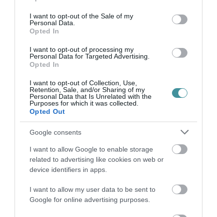
use your data for below specified purposes in below Google
elleni védelem alatt áll. Megtekintéséhez
consent section.
I want to opt-out of the Sale of my
Personal Data.
engedélyeznie kell a JavaScript
Opted In
használatát.
címre vagy
Facebook-oldalunkra
.
I want to opt-out of processing my
Personal Data for Targeted Advertising.
Opted In
I want to opt-out of Collection, Use,
Retention, Sale, and/or Sharing of my
Ne maradjon le a legfrissebb hírekről, kövessen
Personal Data that Is Unrelated with the
Purposes for which it was collected.
bennünket az EGRI ÜGYEK Google Hírek oldalán!
Opted Out
Google consents
VISSZA A FŐOLDALRA
I want to allow Google to enable storage
related to advertising like cookies on web or
device identifiers in apps.
I want to allow my user data to be sent to
Google for online advertising purposes.