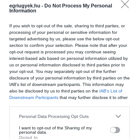
követően elmenekült a helyszínről.
A nyomozók
egriugyek.hu -
Do Not Process My Personal
hat óra alatt azonosították a bűncselekmény
Information
elkövetésével megalapozottan gyanúsítható
If you wish to opt-out of the sale, sharing to third parties, or
személyt, akit - elfogását követően -
processing of your personal or sensitive information for
gyanúsítottként hallgattak ki. A rendőrök a
targeted advertising by us, please use the below opt-out
gyanúsított lakásában tartott házkutatáskor
section to confirm your selection. Please note that after your
opt-out request is processed you may continue seeing
nagyobb mennyiségű készpénzt, valamint az
interest-based ads based on personal information utilized by
elkövetéskor viselt ruházatát foglalták le.
A
us or personal information disclosed to third parties prior to
your opt-out. You may separately opt-out of the further
Heves Megyei Rendőr-főkapitányság Bűnügyi
disclosure of your personal information by third parties on the
Osztálya a nyomozást befejezte és a
IAB’s list of downstream participants. This information may
also be disclosed by us to third parties on the
IAB’s List of
keletkezett iratokat vádemelési javaslattal a
Downstream Participants
that may further disclose it to other
napokban megküldte az ügyészségnek.
third parties.
Please note that this website/app uses one or more Google
Personal Data Processing Opt Outs
Ha esetleg Ön mégis látott Egerben olyan
services and may gather and store information including but
dohányboltot, ahonnan leszedték már a fóliát,
not limited to your visit or usage behaviour. You may click to
I want to opt-out of the Sharing of my
personal data.
grant or deny consent to Google and its third-party tags to
jelezze az
Ez az e-mail-cím a szpemrobotok
Opted In