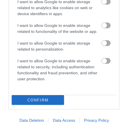
I want to allow Google to enable storage
related to analytics like cookies on web or
ÚJ HŰTŐRENDSZER A MARKHOT
FERENC KÓRHÁZBAN: TÖBB MINT 70 ...
device identifiers in apps.
2026. augusztus 06
|
Eger ügye
I want to allow Google to enable storage
related to functionality of the website or app.
HOLTAN SZÁLLÍTOTTÁK HAZA A 80
ÉVES ASSZONYT A HATVANI KÓR...
2026. augusztus 06
|
Riasztó
I want to allow Google to enable storage
related to personalization.
GÁRDONYI MESEKERT VÁRJA A
I want to allow Google to enable storage
CSALÁDOKAT – HÁROM NAPON ÁT
ING...
related to security, including authentication
2026. augusztus 06
|
Programok
functionality and fraud prevention, and other
user protection.
MAGYAR PÉTER: KIÍRJÁK AZ ELSŐ
SZÉLERŐMŰVI PÁLYÁZATOKAT, M...
2026. augusztus 06
|
Mindenki ügye
CONFIRM
ELOLTOTTÁK A TÜZET
DÉDESTAPOLCSÁNYNÁL, KILENCÓRÁS
Data Deletion
Data Access
Privacy Policy
KÜZDELE...
2026. augusztus 06
|
Környék ügye