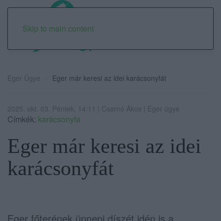
Skip to main content
Eger Ügye
Eger már keresi az idei karácsonyfát
2025. okt. 03. Péntek, 14:11 | Csarnó Ákos | Eger ügye
Címkék:
karácsonyfa
Eger már keresi az idei
karácsonyfát
Eger főterének ünnepi díszét idén is a