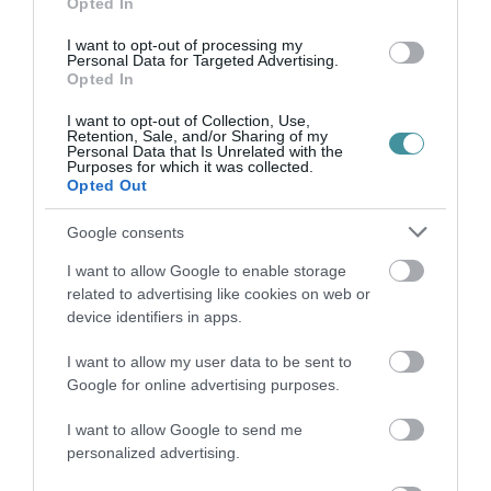
Opted In
Legfrissebb híreink
I want to opt-out of processing my
Personal Data for Targeted Advertising.
Opted In
KÉT AUTÓ ÜTKÖZÖTT BOGÁCSON, A
MENTŐK IS A HELYSZÍNRE ÉRKE...
I want to opt-out of Collection, Use,
2026. augusztus 06
|
Riasztó
Retention, Sale, and/or Sharing of my
Personal Data that Is Unrelated with the
Purposes for which it was collected.
Opted Out
HÍREK A GARÁZSBÓL: CHERY TIGGO 9
Google consents
PHEV LUXURY – A KÍNAI PR...
2026. augusztus 06
|
Barta Autó
I want to allow Google to enable storage
related to advertising like cookies on web or
device identifiers in apps.
LAKÓÉPÜLETEK LÁNGOLTAK SZERDÁN
I want to allow my user data to be sent to
2026. augusztus 06
|
Riasztó
Google for online advertising purposes.
„NEM TETTÜNK NYOMÁST A FIUNKRA”
I want to allow Google to send me
– EGY EGRI CSALÁD TÖRTÉNE...
personalized advertising.
2026. augusztus 06
|
Sport