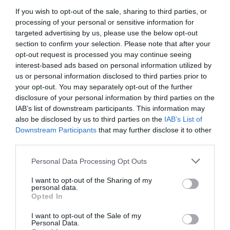
26.), vagy e-mailben a
Ez az e-mail-cím a
If you wish to opt-out of the sale, sharing to third parties, or
szpemrobotok elleni védelem alatt áll.
processing of your personal or sensitive information for
targeted advertising by us, please use the below opt-out
Megtekintéséhez engedélyeznie kell a
section to confirm your selection. Please note that after your
JavaScript használatát.
címen lehet.
opt-out request is processed you may continue seeing
interest-based ads based on personal information utilized by
us or personal information disclosed to third parties prior to
your opt-out. You may separately opt-out of the further
disclosure of your personal information by third parties on the
IAB’s list of downstream participants. This information may
Ne maradjon le a legfrissebb hírekről, kövessen
also be disclosed by us to third parties on the
IAB’s List of
bennünket az EGRI ÜGYEK Google Hírek oldalán!
Downstream Participants
that may further disclose it to other
third parties.
VISSZA A FŐOLDALRA
Please note that this website/app uses one or more Google
Personal Data Processing Opt Outs
services and may gather and store information including but
not limited to your visit or usage behaviour. You may click to
I want to opt-out of the Sharing of my
personal data.
grant or deny consent to Google and its third-party tags to
Opted In
use your data for below specified purposes in below Google
consent section.
I want to opt-out of the Sale of my
Personal Data.