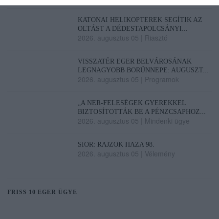
KATONAI HELIKOPTEREK SEGÍTIK AZ
OLTÁST A DÉDESTAPOLCSÁNYI...
2026. augusztus 05
|
Riasztó
VISSZATÉR EGER BELVÁROSÁNAK
LEGNAGYOBB BORÜNNEPE: AUGUSZT...
2026. augusztus 05
|
Programok
„A NER-FELESÉGEK GYEREKKEL
BIZTOSÍTOTTÁK BE A PÉNZCSAPHOZ...
2026. augusztus 05
|
Mindenki ügye
SIOR: RAJZOK HAZA 98.
2026. augusztus 05
|
Vélemény
FRISS 10 EGER ÜGYE