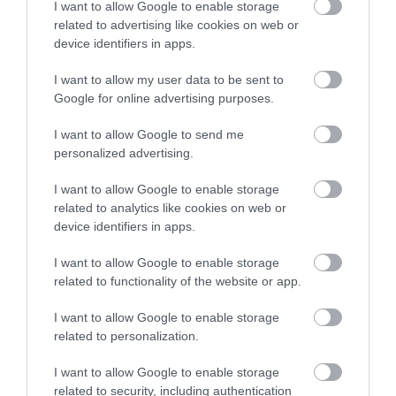
I want to allow Google to enable storage
ad-hoc Utcanév Bizottság az Iparos utca
related to advertising like cookies on web or
elnevezést javasolta.
device identifiers in apps.
I want to allow my user data to be sent to
Google for online advertising purposes.
I want to allow Google to send me
personalized advertising.
Ne maradjon le a legfrissebb hírekről, kövessen
bennünket az EGRI ÜGYEK Google Hírek oldalán!
I want to allow Google to enable storage
related to analytics like cookies on web or
device identifiers in apps.
VISSZA A FŐOLDALRA
I want to allow Google to enable storage
related to functionality of the website or app.
I want to allow Google to enable storage
related to personalization.
I want to allow Google to enable storage
related to security, including authentication