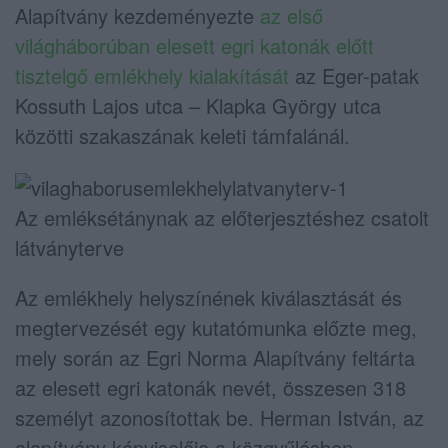
Alapítvány kezdeményezte
az első
világháborúban elesett egri katonák előtt
tisztelgő emlékhely kialakítását
az Eger-patak
Kossuth Lajos utca – Klapka György utca
közötti szakaszának keleti támfalánál.
Az emléksétánynak az előterjesztéshez csatolt
látványterve
Az emlékhely helyszínének kiválasztását és
megtervezését egy kutatómunka előzte meg,
mely során az Egri Norma Alapítvány feltárta
az elesett egri katonák nevét, összesen 318
személyt azonosítottak be. Herman István, az
alapítvány képviselője a közgyűlésben