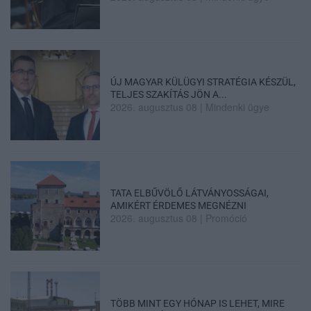
ÚJ MAGYAR KÜLÜGYI STRATÉGIA KÉSZÜL,
TELJES SZAKÍTÁS JÖN A...
2026. augusztus 08
|
Mindenki ügye
TATA ELBŰVÖLŐ LÁTVÁNYOSSÁGAI,
AMIKÉRT ÉRDEMES MEGNÉZNI
2026. augusztus 08
|
Promóció
TÖBB MINT EGY HÓNAP IS LEHET, MIRE