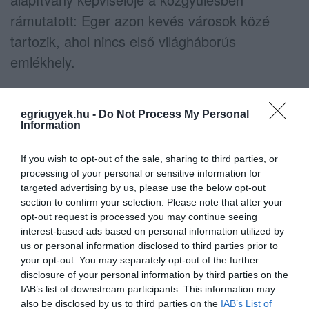
rámutatott: Eger azon kevés városok közé
tartozik, ahol nincs első világháborús
emlékhely.
A téma tárgyalása során felmerült, hogy meg
kellene kérdezni a környéken élőket az
egriugyek.hu -
Do Not Process My Personal
Information
emlékművel kapcsolatban, Farkas Attila
alpolgármester erról szóló módosító javaslatot
If you wish to opt-out of the sale, sharing to third parties, or
processing of your personal or sensitive information for
tett, amelyet azonban a közgyűlés elutasított,
targeted advertising by us, please use the below opt-out
majd megadták az elvi hozzájárulást a sétány
section to confirm your selection. Please note that after your
kialakításához.
opt-out request is processed you may continue seeing
interest-based ads based on personal information utilized by
us or personal information disclosed to third parties prior to
Új utcanévről is döntöttek
your opt-out. You may separately opt-out of the further
disclosure of your personal information by third parties on the
A fenti döntéseken túl egyebek mellett
IAB’s list of downstream participants. This information may
also be disclosed by us to third parties on the
IAB’s List of