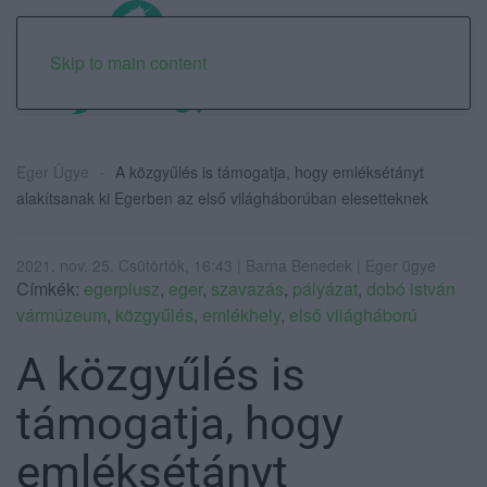
Skip to main content
Eger Ügye
A közgyűlés is támogatja, hogy emléksétányt
alakítsanak ki Egerben az első világháborúban elesetteknek
2021. nov. 25. Csütörtök, 16:43 | Barna Benedek | Eger ügye
Címkék:
egerplusz
,
eger
,
szavazás
,
pályázat
,
dobó istván
vármúzeum
,
közgyűlés
,
emlékhely
,
első világháború
A közgyűlés is
támogatja, hogy
emléksétányt