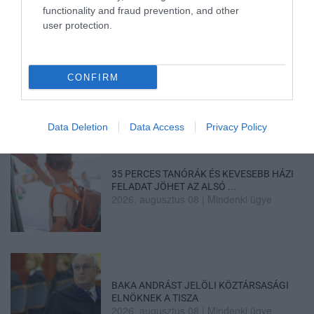
Legfrissebb híreink
functionality and fraud prevention, and other
user protection.
A GYAKORNOKI MUNKA: LEHETŐSÉGEK ÉS
KIHÍVÁSOK A KARRIER KE...
CONFIRM
2026. augusztus 09
|
Promóció
Data Deletion
Data Access
Privacy Policy
35 PERCES TANÓRÁK ÉS KEVESEBB HÁZI
FELADAT JÖHET AZ ALSÓ ...
2026. augusztus 08
|
Mindenki ügye
BAKA ANDRÁST JELÖLI KÖZTÁRSASÁGI
ELNÖKNEK A TISZA
2026. augusztus 08
|
Mindenki ügye