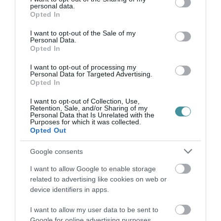
personal data.
grant or deny consent to Google and its third-party tags to
bölcsődék továbbra is fogadhatják a
Opted In
use your data for below specified purposes in below Google
gyermekeket a korábban bevezetett, hatályos
consent section.
I want to opt-out of the Sale of my
járványügyi védelmi intézkedések szigorú
Personal Data.
Opted In
betartása mellett. A polgármesteri hivatal
I want to opt-out of processing my
közlése szerint a bölcsődék a gyermekek
Personal Data for Targeted Advertising.
Opted In
biztonsága érdekében ügyelnek a felületek és
tárgyak, játékok fertőtlenítésre, továbbá a
I want to opt-out of Collection, Use,
Retention, Sale, and/or Sharing of my
szabad levegőn való tartózkodást részesítik
Personal Data that Is Unrelated with the
Purposes for which it was collected.
előnyben. Mint írták, kiemelt cél, hogy a
Opted Out
gyermekek felügyelete, ellátása és gondozása
Google consents
folyamatos maradjon, ezzel is segítve a szülők
I want to allow Google to enable storage
munkavégzését.
related to advertising like cookies on web or
device identifiers in apps.
(Indexfotó: pixabay.com – Képünk illusztráció)
I want to allow my user data to be sent to
Google for online advertising purposes.