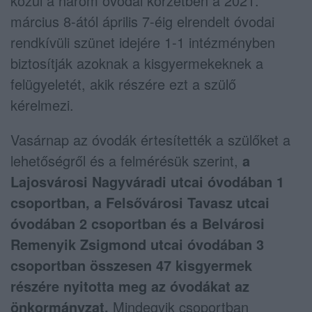
közül a három óvodai körzetben a 2021.
március 8-ától április 7-éig elrendelt óvodai
rendkívüli szünet idejére 1-1 intézményben
biztosítják azoknak a kisgyermekeknek a
felügyeletét, akik részére ezt a szülő
kérelmezi.
Vasárnap az óvodák értesítették a szülőket a
lehetőségről és a felmérésük szerint,
a
Lajosvárosi Nagyváradi utcai óvodában 1
csoportban, a Felsővárosi Tavasz utcai
óvodában 2 csoportban és a Belvárosi
Remenyik Zsigmond utcai óvodában 3
csoportban összesen 47 kisgyermek
részére nyitotta meg az óvodákat az
önkormányzat.
Mindegyik csoportban