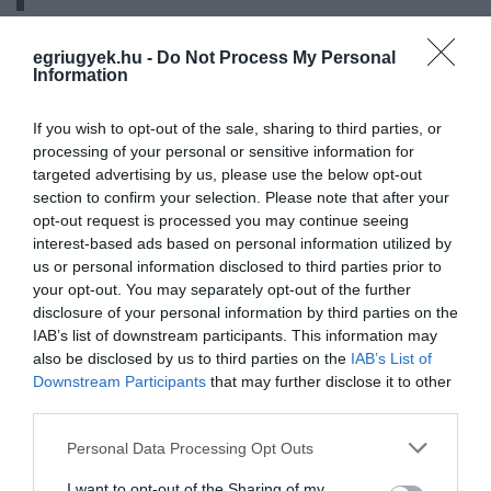
– áll az önkormányzati közleményben.
egriugyek.hu -
Do Not Process My Personal
Information
A gyermekek felügyeletén túlmenően az
If you wish to opt-out of the sale, sharing to third parties, or
óvodák mindazoknak, akik igénylik, biztosítják
processing of your personal or sensitive information for
a gyermekétkeztetést, a főzőkonyhás
targeted advertising by us, please use the below opt-out
óvodákból elvitellel, a járványvédelmi
section to confirm your selection. Please note that after your
opt-out request is processed you may continue seeing
szabályoknak megfelelően oldják ezt meg.
interest-based ads based on personal information utilized by
Jelenleg az önkormányzati óvodákban
a több
us or personal information disclosed to third parties prior to
your opt-out. You may separately opt-out of the further
mint 1500 óvodás közül 153 gyermek
disclosure of your personal information by third parties on the
szülője jelezte, hogy élni szeretnének a
IAB’s list of downstream participants. This information may
also be disclosed by us to third parties on the
IAB’s List of
gyermekétkeztetés biztosításával.
Downstream Participants
that may further disclose it to other
third parties.
Frissítés:
az önkormányzat hétfő délután
Please note that this website/app uses one or more Google
közleményben emlékeztetett rá, hogy a
Personal Data Processing Opt Outs
services and may gather and store information including but
kormányzati döntés értelmében az egri
not limited to your visit or usage behaviour. You may click to
I want to opt-out of the Sharing of my