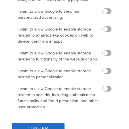
I want to allow Google to send me
personalized advertising.
Ne maradjon le a legfrissebb hírekről, kövessen
bennünket az EGRI ÜGYEK Google Hírek oldalán!
I want to allow Google to enable storage
related to analytics like cookies on web or
device identifiers in apps.
VISSZA A FŐOLDALRA
I want to allow Google to enable storage
related to functionality of the website or app.
I want to allow Google to enable storage
related to personalization.
I want to allow Google to enable storage
Legfrissebb híreink
related to security, including authentication
functionality and fraud prevention, and other
KATONAI HELIKOPTEREK SEGÍTIK AZ
user protection.
OLTÁST A DÉDESTAPOLCSÁNYI...
2026. augusztus 05
|
Riasztó
CONFIRM
VISSZATÉR EGER BELVÁROSÁNAK