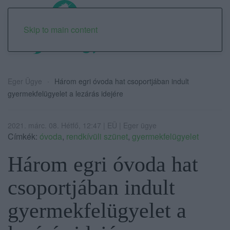
Skip to main content
Eger Ügye
Három egri óvoda hat csoportjában indult
gyermekfelügyelet a lezárás idejére
2021. márc. 08. Hétfő, 12:47 | EÜ | Eger ügye
Címkék:
óvoda
,
rendkívüli szünet
,
gyermekfelügyelet
Három egri óvoda hat
csoportjában indult
gyermekfelügyelet a