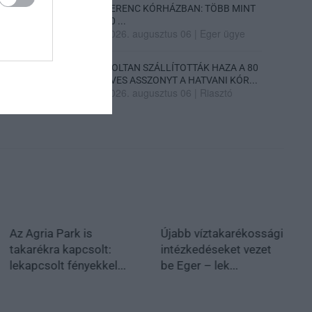
FERENC KÓRHÁZBAN: TÖBB MINT
70 ...
2026. augusztus 06
|
Eger ügye
HOLTAN SZÁLLÍTOTTÁK HAZA A 80
ÉVES ASSZONYT A HATVANI KÓR...
2026. augusztus 06
|
Riasztó
Az Agria Park is
Újabb víztakarékossági
takarékra kapcsolt:
intézkedéseket vezet
lekapcsolt fényekkel...
be Eger – lek...