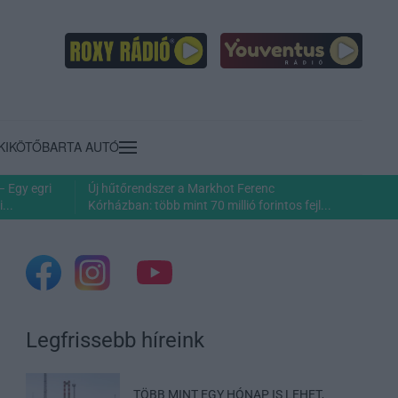
KIKÖTŐ
BARTA AUTÓ
– Egy egri
Új hűtőrendszer a Markhot Ferenc
...
Kórházban: több mint 70 millió forintos fejl...
Legfrissebb híreink
TÖBB MINT EGY HÓNAP IS LEHET,