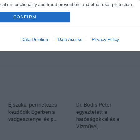
cation functionality and fraud prevention, and other user protection.
CONFIRM
Data Deletion
Data Access
Privacy Policy
Éjszakai permetezés
Dr. Bódis Péter
kezdődik Egerben a
egyeztetett a
vadgesztenye- és p...
hatóságokkal és a
Vízművel,...