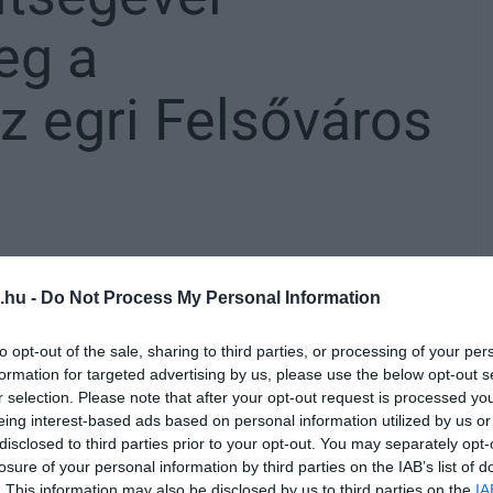
eg a
z egri Felsőváros
kerülhetnek.
.hu -
Do Not Process My Personal Information
apokban
a közösségi oldalán hirdette meg
,
to opt-out of the sale, sharing to third parties, or processing of your per
formation for targeted advertising by us, please use the below opt-out s
a városban.
r selection. Please note that after your opt-out request is processed y
eing interest-based ads based on personal information utilized by us or
nának a legtöbbet segíteni, a legtöbb jelzés
disclosed to third parties prior to your opt-out. You may separately opt-
losure of your personal information by third parties on the IAB’s list of
ezdeni.
. This information may also be disclosed by us to third parties on the
IA