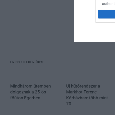
authenti
FRISS 10 EGER ÜGYE
Mindhárom ütemben
Új hűtőrendszer a
dolgoznak a 25-ös
Markhot Ferenc
főúton Egerben
Kórházban: több mint
70 ...