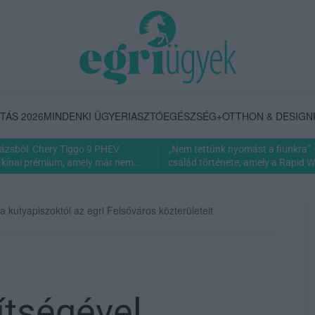
TÁS 2026
MINDENKI ÜGYE
RIASZTÓ
EGÉSZSÉG+
OTTHON & DESIGN
rázsból: Chery Tiggo 9 PHEV
„Nem tettünk nyomást a fiunkra” 
 kínai prémium, amely már nem...
család története, amely a Rapid Wi
kutyapiszoktól az egri Felsőváros közterületeit
ítségével