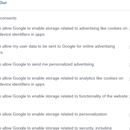
Out
 a lakótelepeken felmérni a kutyakukák
 szükség.
consents
o allow Google to enable storage related to advertising like cookies on
trehoznak az akciónak, és bíznak abban,
evice identifiers in apps.
gfelelő számú önkéntessel folytatás
o allow my user data to be sent to Google for online advertising
észein is. Az önkéntesek jelentkezését az
s.
delem alatt áll. Megtekintéséhez
to allow Google to send me personalized advertising.
t.
e-mail címen várják.
o allow Google to enable storage related to analytics like cookies on
evice identifiers in apps.
o allow Google to enable storage related to functionality of the website
en bennünket az EGRI ÜGYEK Google Hírek oldalán!
o allow Google to enable storage related to personalization.
o allow Google to enable storage related to security, including