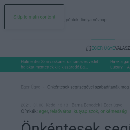
Skip to main content
2026. augusztus 07., péntek, Ibolya névnap
EGER ÜGYE
VÁLASZ
Halmentés Szarvaskőnél: őshonos és védett
Hírek a ga
halakat mentettek ki a kiszáradó Eg...
Luxury – A
Eger Ügye
Önkéntesek segítségével szabadítanák meg a 
2021. júl. 06. Kedd, 13:13 | Barna Benedek | Eger ügye
Címkék:
eger
,
felsőváros
,
kutyapiszok
,
önkéntesség
Önkéntesek seg