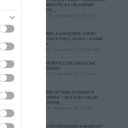
A MENTŐK IS A HELYSZÍNRE
ÉRKE...
2026. augusztus 06
|
Riasztó
HÍREK A GARÁZSBÓL: CHERY
TIGGO 9 PHEV LUXURY – A KÍNAI
PR...
2026. augusztus 06
|
Barta Autó
LAKÓÉPÜLETEK LÁNGOLTAK
SZERDÁN
2026. augusztus 06
|
Riasztó
„NEM TETTÜNK NYOMÁST A
FIUNKRA” – EGY EGRI CSALÁD
TÖRTÉNE...
2026. augusztus 06
|
Sport
ÚJ HŰTŐRENDSZER A MARKHOT