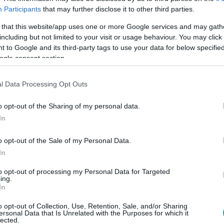
Participants
that may further disclose it to other third parties.
z
egerhirek.hu
-nak elmondta: bíznak abban,
 that this website/app uses one or more Google services and may gath
si akcióhoz, amelyet
július 17-én,
including but not limited to your visit or usage behaviour. You may click 
an nem a legmelegebb órákban.
 to Google and its third-party tags to use your data for below specifi
ogle consent section.
tnénk felhívni a kutyatartók figyelmét,
isztaság megőrzése.
l Data Processing Opt Outs
szta cipővel járni, nem beszélve a
o opt-out of the Sharing of my personal data.
séges "kutyakakiban dagonyázni"
In
o opt-out of the Sale of my Personal Data.
In
to opt-out of processing my Personal Data for Targeted
ing.
In
o opt-out of Collection, Use, Retention, Sale, and/or Sharing
ersonal Data that Is Unrelated with the Purposes for which it
lected.