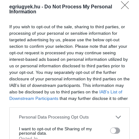
egriugyek.hu -
Do Not Process My Personal
Information
If you wish to opt-out of the sale, sharing to third parties, or
processing of your personal or sensitive information for
targeted advertising by us, please use the below opt-out
section to confirm your selection. Please note that after your
opt-out request is processed you may continue seeing
interest-based ads based on personal information utilized by
(Képek forrása: Excalibur / egrinapok.hu)
us or personal information disclosed to third parties prior to
your opt-out. You may separately opt-out of the further
disclosure of your personal information by third parties on the
IAB’s list of downstream participants. This information may
also be disclosed by us to third parties on the
IAB’s List of
Downstream Participants
that may further disclose it to other
third parties.
Ne maradjon le a legfrissebb hírekről, kövessen
bennünket az EGRI ÜGYEK Google Hírek oldalán!
Please note that this website/app uses one or more Google
Personal Data Processing Opt Outs
services and may gather and store information including but
not limited to your visit or usage behaviour. You may click to
I want to opt-out of the Sharing of my
personal data.
grant or deny consent to Google and its third-party tags to
VISSZA A FŐOLDALRA
Opted In