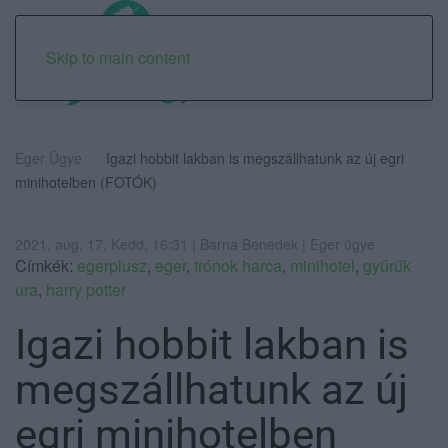
Skip to main content
Eger Ügye
Igazi hobbit lakban is megszállhatunk az új egri
minihotelben (FOTÓK)
2021. aug. 17. Kedd, 16:31 | Barna Benedek | Eger ügye
Címkék:
egerplusz
,
eger
,
trónok harca
,
minihotel
,
gyűrűk
ura
,
harry potter
Igazi hobbit lakban is
megszállhatunk az új
egri minihotelben