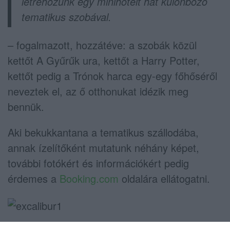
létrehozunk egy minihotelt hat különböző
tematikus szobával.
– fogalmazott, hozzátéve: a szobák közül
kettőt A Gyűrűk ura, kettőt a Harry Potter,
kettőt pedig a Trónok harca egy-egy főhőséről
neveztek el, az ő otthonukat idézik meg
bennük.
Aki bekukkantana a tematikus szállodába,
annak ízelítőként mutatunk néhány képet,
további fotókért és információkért pedig
érdemes a
Booking.com
oldalára ellátogatni.