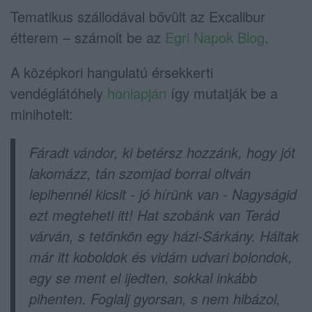
Tematikus szállodával bővült az Excalibur
étterem – számolt be az
Egri Napok Blog
.
A középkori hangulatú érsekkerti
vendéglátóhely
honlapján
így mutatják be a
minihotelt:
Fáradt vándor, ki betérsz hozzánk, hogy jót
lakomázz, tán szomjad borral oltván
lepihennél kicsit - jó hírünk van - Nagyságid
ezt megteheti itt! Hat szobánk van Terád
várván, s tetőnkön egy házi-Sárkány. Háltak
már itt koboldok és vidám udvari bolondok,
egy se ment el ijedten, sokkal inkább
pihenten. Foglalj gyorsan, s nem hibázol,