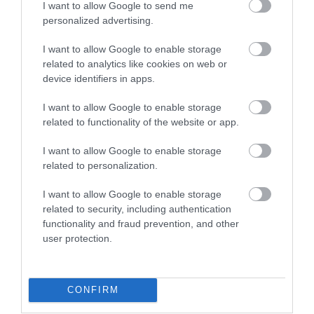
I want to allow Google to send me
personalized advertising.
I want to allow Google to enable storage
related to analytics like cookies on web or
device identifiers in apps.
ÚJ MAGYAR KÜLÜGYI STRATÉGIA KÉSZÜL,
TELJES SZAKÍTÁS JÖN A...
I want to allow Google to enable storage
2026. augusztus 08
|
Mindenki ügye
related to functionality of the website or app.
I want to allow Google to enable storage
related to personalization.
I want to allow Google to enable storage
TATA ELBŰVÖLŐ LÁTVÁNYOSSÁGAI,
AMIKÉRT ÉRDEMES MEGNÉZNI
related to security, including authentication
2026. augusztus 08
|
Promóció
functionality and fraud prevention, and other
user protection.
CONFIRM
TÖBB MINT EGY HÓNAP IS LEHET, MIRE