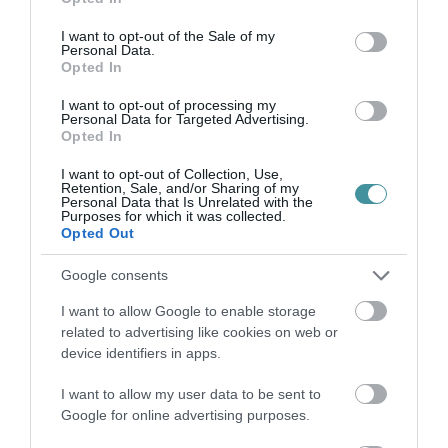
use your data for below specified purposes in below Google
consent section.
I want to opt-out of the Sale of my
Personal Data.
Opted In
I want to opt-out of processing my
Personal Data for Targeted Advertising.
Opted In
Legfrissebb híreink
I want to opt-out of Collection, Use,
Retention, Sale, and/or Sharing of my
Personal Data that Is Unrelated with the
Purposes for which it was collected.
Opted Out
35 PERCES TANÓRÁK ÉS KEVESEBB HÁZI
FELADAT JÖHET AZ ALSÓ ...
Google consents
2026. augusztus 08
|
Mindenki ügye
I want to allow Google to enable storage
related to advertising like cookies on web or
device identifiers in apps.
I want to allow my user data to be sent to
BAKA ANDRÁST JELÖLI KÖZTÁRSASÁGI
Google for online advertising purposes.
ELNÖKNEK A TISZA
2026. augusztus 08
|
Mindenki ügye