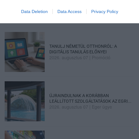
TELJESEN ÚJRAINDUL A P...
2026. augusztus 07
|
Mindenki ügye
Data Deletion
Data Access
Privacy Policy
TANULJ NÉMETÜL OTTHONRÓL: A
DIGITÁLIS TANULÁS ELŐNYEI
2026. augusztus 07
|
Promóció
ÚJRAINDULNAK A KORÁBBAN
LEÁLLÍTOTT SZOLGÁLTATÁSOK AZ EGRI...
2026. augusztus 07
|
Eger ügye