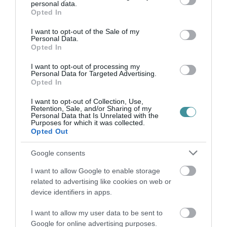
personal data.
grant or deny consent to Google and its third-party tags to
Opted In
use your data for below specified purposes in below Google
consent section.
I want to opt-out of the Sale of my
Personal Data.
Opted In
I want to opt-out of processing my
(Indexkép forrása: Eger SE /Facebook)
Personal Data for Targeted Advertising.
Opted In
I want to opt-out of Collection, Use,
Retention, Sale, and/or Sharing of my
Personal Data that Is Unrelated with the
Purposes for which it was collected.
Ne maradjon le a legfrissebb hírekről, kövessen
Opted Out
bennünket az EGRI ÜGYEK Google Hírek oldalán!
Google consents
I want to allow Google to enable storage
VISSZA A FŐOLDALRA
related to advertising like cookies on web or
device identifiers in apps.
I want to allow my user data to be sent to
Google for online advertising purposes.