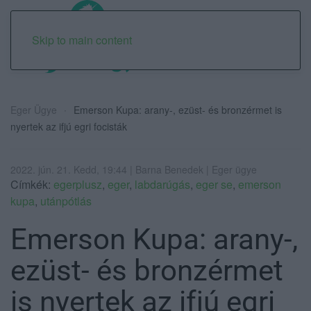
Skip to main content
Eger Ügye
Emerson Kupa: arany-, ezüst- és bronzérmet is
nyertek az ifjú egri focisták
2022. jún. 21. Kedd, 19:44 | Barna Benedek | Eger ügye
Címkék:
egerplusz
,
eger
,
labdarúgás
,
eger se
,
emerson
kupa
,
utánpótlás
Emerson Kupa: arany-,
ezüst- és bronzérmet
is nyertek az ifjú egri