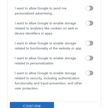
I want to allow Google to send me
personalized advertising.
Legfrissebb híreink
I want to allow Google to enable storage
related to analytics like cookies on web or
device identifiers in apps.
35 PERCES TANÓRÁK ÉS KEVESEBB HÁZI
FELADAT JÖHET AZ ALSÓ ...
I want to allow Google to enable storage
2026. augusztus 08
|
Mindenki ügye
related to functionality of the website or app.
I want to allow Google to enable storage
related to personalization.
BAKA ANDRÁST JELÖLI KÖZTÁRSASÁGI
ELNÖKNEK A TISZA
I want to allow Google to enable storage
2026. augusztus 08
|
Mindenki ügye
related to security, including authentication
functionality and fraud prevention, and other
user protection.
ÚJ MAGYAR KÜLÜGYI STRATÉGIA KÉSZÜL,
TELJES SZAKÍTÁS JÖN A...
2026. augusztus 08
|
Mindenki ügye
CONFIRM