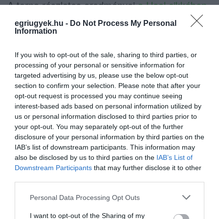
A torna részletes eredményei
a Heol cikkében
olvasgatók, alább pedig a
TV Eger
videós
egriugyek.hu -
Do Not Process My Personal
Information
összefoglalója tekinthető meg:
If you wish to opt-out of the sale, sharing to third parties, or
processing of your personal or sensitive information for
targeted advertising by us, please use the below opt-out
section to confirm your selection. Please note that after your
opt-out request is processed you may continue seeing
interest-based ads based on personal information utilized by
us or personal information disclosed to third parties prior to
your opt-out. You may separately opt-out of the further
disclosure of your personal information by third parties on the
IAB’s list of downstream participants. This information may
also be disclosed by us to third parties on the
IAB’s List of
Downstream Participants
that may further disclose it to other
third parties.
Please note that this website/app uses one or more Google
Personal Data Processing Opt Outs
services and may gather and store information including but
not limited to your visit or usage behaviour. You may click to
I want to opt-out of the Sharing of my