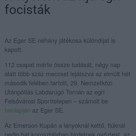
focisták
Az Eger SE néhány játékosa különdíjat is
kapott.
112 csapat mérte össze tudását, négy nap
alatt több száz meccset lejátszva az elmúlt hét
második felében tartott, 29. Nemzetközi
Utánpótlás Labdarúgó Tornán az egri
Felsővárosi Sporttelepen – számolt be
honlapján
az Eger SE.
Az Emerson Kupán a lányoknál kettő, fiúknál
pedig hat korosztályban hirdetnek győztest, az