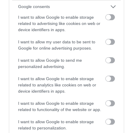
Mónus József íjász egy szalmabálába
Google consents
nyilazzon
a vár faláról a Dobó térre. 2018-ban
I want to allow Google to enable storage
volt olyan eset is, hogy
falécekkel javítottak ki
related to advertising like cookies on web or
egy sérült térkövet
. A térburkolat kivitelezését
device identifiers in apps.
a gödöllői Penta Kft. cég végezte el, akikkel
I want to allow my user data to be sent to
amúgy szívesen dolgoztak együtt Habisék,
Google for online advertising purposes.
hiszen hozzájuk köthető az Erzsébet udvar
I want to allow Google to send me
megújítása, a Kracker udvar, a Kossuth utca
personalized advertising.
és az Eszterházy tér felújítása is, mindez
I want to allow Google to enable storage
persze uniós forrásokból. És akkor ne legyen
related to analytics like cookies on web or
gyanús…
device identifiers in apps.
I want to allow Google to enable storage
A silány minőségű kivitelezésnek egyetlen
related to functionality of the website or app.
oka van: a korrupció.
I want to allow Google to enable storage
related to personalization.
Akkor
így foglalta össze a történteket