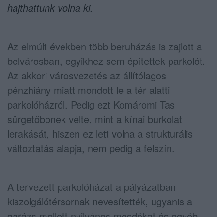
hajthattunk volna ki.
Az elmúlt években több beruházás is zajlott a
belvárosban, egyikhez sem építettek parkolót.
Az akkori városvezetés az állítólagos
pénzhiány miatt mondott le a tér alatti
parkolóházról. Pedig ezt Komáromi Tas
sürgetőbbnek vélte, mint a kínai burkolat
lerakását, hiszen ez lett volna a strukturális
változtatás alapja, nem pedig a felszín.
A tervezett parkolóházat a pályázatban
kiszolgálótérsornak nevesítették, ugyanis a
garázs mellett nyilvános mosdókat és egyéb