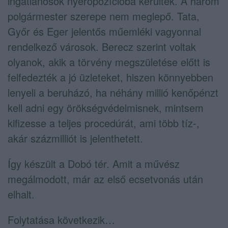
ingatlanosok nyerőpozícióba kerültek. A három
polgármester szerepe nem meglepő. Tata,
Győr és Eger jelentős műemléki vagyonnal
rendelkező városok. Berecz szerint voltak
olyanok, akik a törvény megszületése előtt is
felfedezték a jó üzleteket, hiszen könnyebben
lenyeli a beruházó, ha néhány millió kenőpénzt
kell adni egy örökségvédelmisnek, mintsem
kifizesse a teljes procedúrát, ami több tíz-,
akár százmilliót is jelenthetett.
Így készült a Dobó tér. Amit a művész
megálmodott, már az első ecsetvonás után
elhalt.
Folytatása következik…