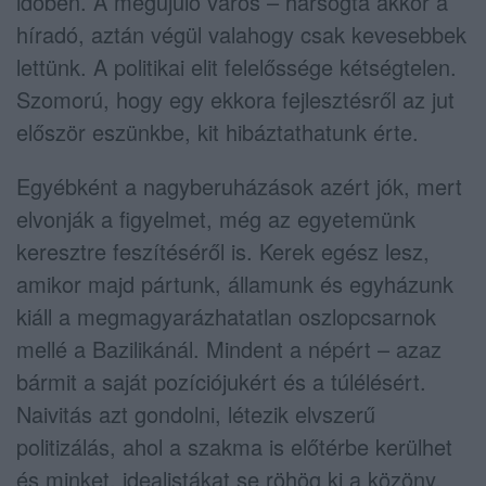
időben. A megújuló város – harsogta akkor a
híradó, aztán végül valahogy csak kevesebbek
lettünk. A politikai elit felelőssége kétségtelen.
Szomorú, hogy egy ekkora fejlesztésről az jut
először eszünkbe, kit hibáztathatunk érte.
Egyébként a nagyberuházások azért jók, mert
elvonják a figyelmet, még az egyetemünk
keresztre feszítéséről is. Kerek egész lesz,
amikor majd pártunk, államunk és egyházunk
kiáll a megmagyarázhatatlan oszlopcsarnok
mellé a Bazilikánál. Mindent a népért – azaz
bármit a saját pozíciójukért és a túlélésért.
Naivitás azt gondolni, létezik elvszerű
politizálás, ahol a szakma is előtérbe kerülhet
és minket, idealistákat se röhög ki a közöny.