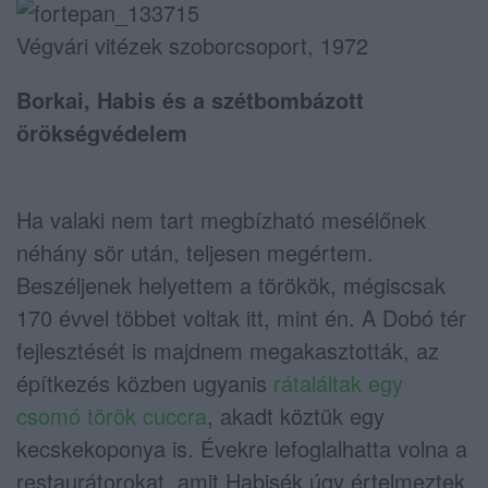
Végvári vitézek szoborcsoport, 1972
Borkai, Habis és a szétbombázott
örökségvédelem
Ha valaki nem tart megbízható mesélőnek
néhány sör után, teljesen megértem.
Beszéljenek helyettem a törökök, mégiscsak
170 évvel többet voltak itt, mint én. A Dobó tér
fejlesztését is majdnem megakasztották, az
építkezés közben ugyanis
rátaláltak egy
csomó török cuccra
, akadt köztük egy
kecskekoponya is. Évekre lefoglalhatta volna a
restaurátorokat, amit Habisék úgy értelmeztek,