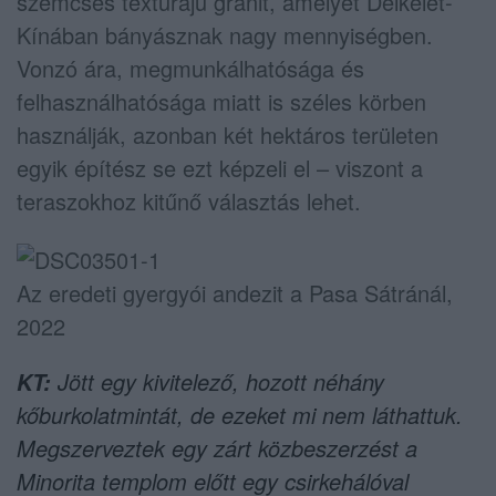
szemcsés textúrájú gránit, amelyet Délkelet-
Kínában bányásznak nagy mennyiségben.
Vonzó ára, megmunkálhatósága és
felhasználhatósága miatt is széles körben
használják, azonban két hektáros területen
egyik építész se ezt képzeli el – viszont a
teraszokhoz kitűnő választás lehet.
Az eredeti gyergyói andezit a Pasa Sátránál,
2022
Jött egy kivitelező, hozott néhány
KT:
kőburkolatmintát, de ezeket mi nem láthattuk.
Megszerveztek egy zárt közbeszerzést a
Minorita templom előtt egy csirkehálóval