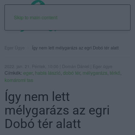
Skip to main content
Eger Ügye
Így nem lett mélygarázs az egri Dobó tér alatt
2022. jan. 21. Péntek, 10:00 | Domán Dániel | Eger ügye
Címkék:
eger
,
habis lászló
,
dobó tér
,
mélygarázs
,
térkő
,
komáromi tas
Így nem lett
mélygarázs az egri
Dobó tér alatt