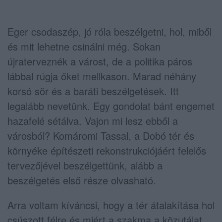
Eger csodaszép, jó róla beszélgetni, hol, miből
és mit lehetne csinálni még. Sokan
újraterveznék a várost, de a politika páros
lábbal rúgja őket mellkason. Marad néhány
korsó sör és a baráti beszélgetések. Itt
legalább nevetünk. Egy gondolat bánt engemet
hazafelé sétálva. Vajon mi lesz ebből a
városból? Komáromi Tassal, a Dobó tér és
környéke építészeti rekonstrukciójáért felelős
tervezőjével beszélgettünk, alább a
beszélgetés első része olvasható.
Arra voltam kíváncsi, hogy a tér átalakítása hol
csúszott félre és miért a szakma a közutálat