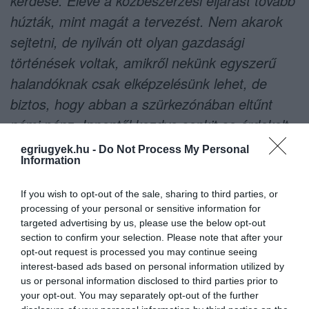
kérdése. Eleve a közbeszerzési eljárást tovább
húzták, mint magát a tervezést. Nem akarok
sejtetni, de nyilván ott olyan gazdasági
történések voltak, amikről nekünk egyszerű
halandóknak csak elképzelésünk lehet, de
biztos, hogy abban a szürkezónában eltűnt
némi pénz. Innentől kezdve senkit se érdekelt
a szakma, rohadtul mérges voltam. A mi
egriugyek.hu -
Do Not Process My Personal
Information
terveinkhez köze nem volt az egész eljárásnak.
If you wish to opt-out of the sale, sharing to third parties, or
processing of your personal or sensitive information for
A csirkehálóban három kőanyag közül lehetett
targeted advertising by us, please use the below opt-out
section to confirm your selection. Please note that after your
választani, de legalább a legkevésbé silányt
opt-out request is processed you may continue seeing
választották. Habár a tervezés specifikációi
interest-based ads based on personal information utilized by
miatt nem is jöhetett ki volna győztesként, mint
us or personal information disclosed to third parties prior to
your opt-out. You may separately opt-out of the further
a gyergyói andezit. A politika az elhúzódó