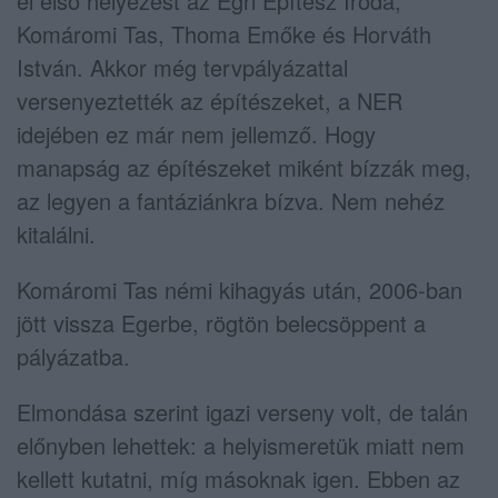
el első helyezést az Egri Építész Iroda,
Komáromi Tas, Thoma Emőke és Horváth
István. Akkor még tervpályázattal
versenyeztették az építészeket, a NER
idejében ez már nem jellemző. Hogy
manapság az építészeket miként bízzák meg,
az legyen a fantáziánkra bízva. Nem nehéz
kitalálni.
Komáromi Tas némi kihagyás után, 2006-ban
jött vissza Egerbe, rögtön belecsöppent a
pályázatba.
Elmondása szerint igazi verseny volt, de talán
előnyben lehettek: a helyismeretük miatt nem
kellett kutatni, míg másoknak igen. Ebben az