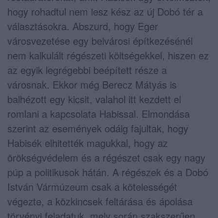
hogy rohadtul nem lesz kész az új Dobó tér a
választásokra. Abszurd, hogy Eger
városvezetése egy belvárosi építkezésénél
nem kalkulált régészeti költségekkel, hiszen ez
az egyik legrégebbi beépített része a
városnak. Ekkor még Berecz Mátyás is
balhézott egy kicsit, valahol itt kezdett el
romlani a kapcsolata Habissal. Elmondása
szerint az események odáig fajultak, hogy
Habisék elhitették magukkal, hogy az
örökségvédelem és a régészet csak egy nagy
púp a politikusok hátán. A régészek és a Dobó
István Vármúzeum csak a kötelességét
végezte, a közkincsek feltárása és ápolása
törvényi feladatuk, mely során szakszerűen