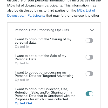
disclosure of your personal information by third parties on the
közbeszerzésbe burkolózott, arra hivatkoztak,
IAB’s list of downstream participants. This information may
also be disclosed by us to third parties on the
IAB’s List of
hogy késő változtatni, a bányavidéknek nincs
Downstream Participants
that may further disclose it to other
kapacitása, hogy ekkora területet lefedjen.
third parties.
Please note that this website/app uses one or more Google
Personal Data Processing Opt Outs
services and may gather and store information including but
not limited to your visit or usage behaviour. You may click to
I want to opt-out of the Sharing of my
personal data.
A burkolattal aztán minden évben történt vele
grant or deny consent to Google and its third-party tags to
Opted In
use your data for below specified purposes in below Google
valami, amitől az egész ország rajtunk
consent section.
I want to opt-out of the Sale of my
röhögött. Talán mindenki emlékszik arra,
Personal Data.
Opted In
amikor 2016-ban
egy tűzoltó elsüllyedt a
szökőkútban
. Egy évvel később szintén
egy
I want to opt-out of processing my
Personal Data for Targeted Advertising.
munkagép dőlt be
az ominózus bástyalövés
Opted In
napján. Ez volt az a nap, amikor Nyitrai Zsolt
I want to opt-out of Collection, Use,
Retention, Sale, and/or Sharing of my
agymenése miatt bezáratták az éttermeket és
Personal Data that Is Unrelated with the
Purposes for which it was collected.
mindenkit elküldtek a térről, csak azért, hogy
Opted Out