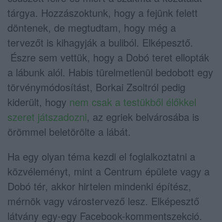
tárgya. Hozzászoktunk, hogy a fejünk felett
döntenek, de megtudtam, hogy még a
tervezőt is kihagyják a buliból. Elképesztő.
Észre sem vettük, hogy a Dobó teret ellopták
a lábunk alól. Habis türelmetlenül bedobott egy
törvénymódosítást, Borkai Zsoltról pedig
kiderült, hogy
nem csak a testükből élőkkel
szeret játszadozni
, az egriek belvárosába is
örömmel beletörölte a lábát.
Ha egy olyan téma kezdi el foglalkoztatni a
közvéleményt, mint a Centrum épülete vagy a
Dobó tér, akkor hirtelen mindenki építész,
mérnök vagy várostervező lesz. Elképesztő
látvány egy-egy Facebook-kommentszekció.