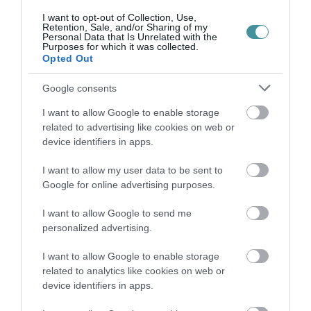
KÓRHÁZBAN: TÖBB MINT 70 ...
2026. augusztus 06
|
Eger ügye
I want to opt-out of Collection, Use,
Retention, Sale, and/or Sharing of my
Personal Data that Is Unrelated with the
Purposes for which it was collected.
HOLTAN SZÁLLÍTOTTÁK HAZA A 80 ÉVES
Opted Out
ASSZONYT A HATVANI KÓR...
2026. augusztus 06
|
Riasztó
Google consents
I want to allow Google to enable storage
related to advertising like cookies on web or
GÁRDONYI MESEKERT VÁRJA A
device identifiers in apps.
CSALÁDOKAT – HÁROM NAPON ÁT ING...
2026. augusztus 06
|
Programok
I want to allow my user data to be sent to
Google for online advertising purposes.
I want to allow Google to send me
personalized advertising.
MAGYAR PÉTER: KIÍRJÁK AZ ELSŐ
I want to allow Google to enable storage
SZÉLERŐMŰVI PÁLYÁZATOKAT, M...
related to analytics like cookies on web or
2026. augusztus 06
|
Mindenki ügye
device identifiers in apps.