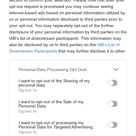
section to confirm your selection. Please note that after your
opt-out request is processed you may continue seeing
interest-based ads based on personal information utilized by
us or personal information disclosed to third parties prior to
your opt-out. You may separately opt-out of the further
disclosure of your personal information by third parties on the
IAB’s list of downstream participants. This information may
also be disclosed by us to third parties on the
IAB’s List of
Legfrissebb híreink
Downstream Participants
that may further disclose it to other
third parties.
LAKÓÉPÜLETEK LÁNGOLTAK SZERDÁN
Please note that this website/app uses one or more Google
2026. augusztus 06
|
Riasztó
Personal Data Processing Opt Outs
services and may gather and store information including but
not limited to your visit or usage behaviour. You may click to
I want to opt-out of the Sharing of my
personal data.
grant or deny consent to Google and its third-party tags to
Opted In
use your data for below specified purposes in below Google
„NEM TETTÜNK NYOMÁST A FIUNKRA” –
consent section.
EGY EGRI CSALÁD TÖRTÉNE...
I want to opt-out of the Sale of my
Personal Data.
2026. augusztus 06
|
Sport
Opted In
I want to opt-out of processing my
Personal Data for Targeted Advertising.
Opted In
ÚJ HŰTŐRENDSZER A MARKHOT FERENC