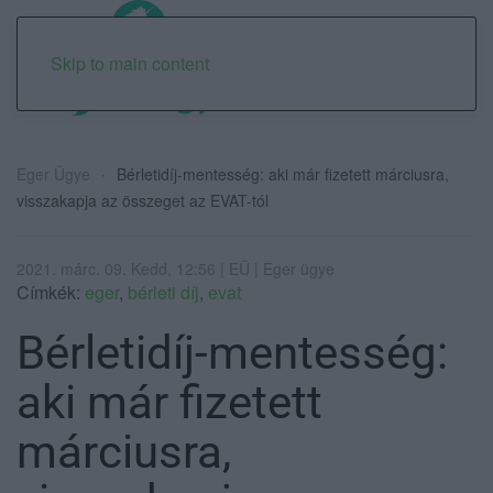
Skip to main content
Eger Ügye
Bérletidíj-mentesség: aki már fizetett márciusra,
visszakapja az összeget az EVAT-tól
2021. márc. 09. Kedd, 12:56 | EÜ | Eger ügye
Címkék:
eger
,
bérleti díj
,
evat
Bérletidíj-mentesség:
aki már fizetett
márciusra,