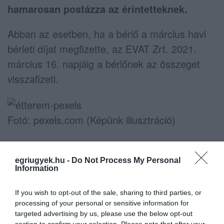
hamarosan postázza az érintetteknek.
Abban az esetben, ha a bérlő a március havi
bérleti díjat megfizette, az EVAT Zrt. 2021.
március 16. napjáig a bérlőnek az összeget
visszafizeti.
Fotó: pexels.com (Képünk illusztráció)
egriugyek.hu -
Do Not Process My Personal
Information
Ne maradjon le a legfrissebb hírekről, kövessen
bennünket az EGRI ÜGYEK Google Hírek oldalán!
If you wish to opt-out of the sale, sharing to third parties, or
processing of your personal or sensitive information for
targeted advertising by us, please use the below opt-out
VISSZA A FŐOLDALRA