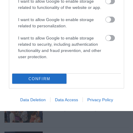
I want to allow Google to enable storage
related to functionality of the website or app.
ELOLTOTTÁK A TÜZET
DÉDESTAPOLCSÁNYNÁL, KILENCÓRÁS
I want to allow Google to enable storage
KÜZDELE...
2026. augusztus 06
|
Környék ügye
related to personalization.
I want to allow Google to enable storage
related to security, including authentication
functionality and fraud prevention, and other
KATONAI HELIKOPTEREK SEGÍTIK AZ
OLTÁST A DÉDESTAPOLCSÁNYI...
user protection.
2026. augusztus 05
|
Riasztó
CONFIRM
VISSZATÉR EGER BELVÁROSÁNAK
Data Deletion
Data Access
Privacy Policy
LEGNAGYOBB BORÜNNEPE: AUGUSZT...
2026. augusztus 05
|
Programok