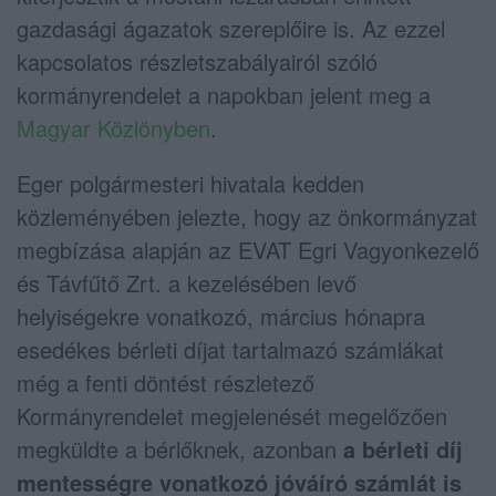
gazdasági ágazatok szereplőire is. Az ezzel
kapcsolatos részletszabályairól szóló
kormányrendelet a napokban jelent meg a
Magyar Közlönyben
.
Eger polgármesteri hivatala kedden
közleményében jelezte, hogy az önkormányzat
megbízása alapján az EVAT Egri Vagyonkezelő
és Távfűtő Zrt. a kezelésében levő
helyiségekre vonatkozó, március hónapra
esedékes bérleti díjat tartalmazó számlákat
még a fenti döntést részletező
Kormányrendelet megjelenését megelőzően
megküldte a bérlőknek, azonban
a bérleti díj
mentességre vonatkozó jóváíró számlát is