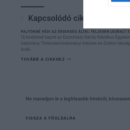
Kapcsolódó cikkek
PAJTÓKNÉ VÉDI AZ ÉRSEKSÉG ÁLTAL TELJESEN LEURALT
Új lendületet kapott az Eszterházy Károly Katolikus Egyetem
intézmény Történelemtudományi Intézete és Doktori Iskolá
önáll...
TOVÁBB A CIKKHEZ
Ne maradjon le a legfrissebb hírekről, kövess
VISSZA A FŐOLDALRA