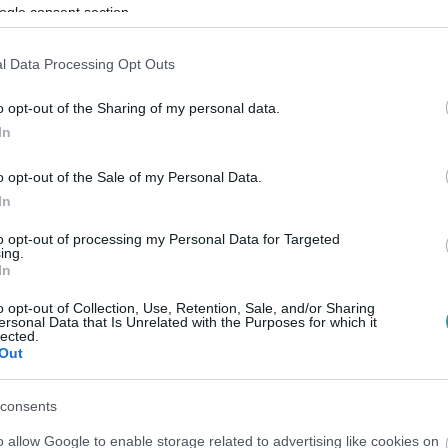
ogle consent section.
l Data Processing Opt Outs
o opt-out of the Sharing of my personal data.
In
 az antiszemitizmus minden formáját
o opt-out of the Sale of my Personal Data.
 írta, szomorúan látja, hogy Eger neve ismét
In
, amely ezt a kérdést veti fel.
to opt-out of processing my Personal Data for Targeted
ing.
igyelmet, hogy elfogadhatatlannak tartja, ha
In
plők az egyetemi autonómiát megkerülve
o opt-out of Collection, Use, Retention, Sale, and/or Sharing
ersonal Data that Is Unrelated with the Purposes for which it
oktatási intézmény működésére.
lected.
Out
ológiai nyomásgyakorlás terepe” –
consents
o allow Google to enable storage related to advertising like cookies on