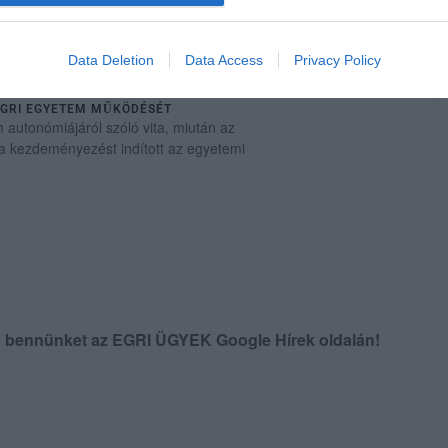
Data Deletion
Data Access
Privacy Policy
 EGRI EGYETEM MŰKÖDÉSÉT
 autonómiájáról szóló vita, miután az
ja kezdeményezést indított az egyetemi
en bennünket az EGRI ÜGYEK Google Hírek oldalán!