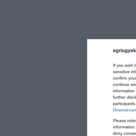
egriugyek
If you wish 
sensitive in
confirm you
continue se
information 
further disc
participants
Downstream 
Please note
information 
deny consent