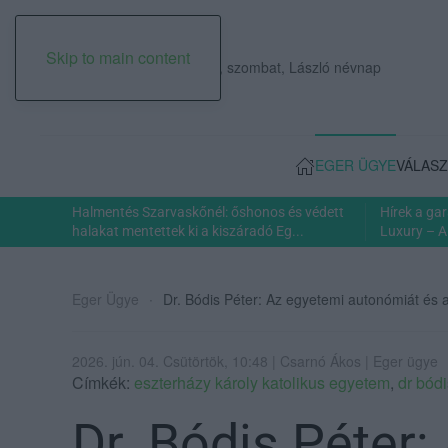
Skip to main content
2026. augusztus 08., szombat, László névnap
EGER ÜGYE
VÁLASZ
Halmentés Szarvaskőnél: őshonos és védett
Hírek a ga
halakat mentettek ki a kiszáradó Eg...
Luxury – A
Eger Ügye
Dr. Bódis Péter: Az egyetemi autonómiát és 
2026. jún. 04. Csütörtök, 10:48 | Csarnó Ákos | Eger ügye
Címkék:
eszterházy károly katolikus egyetem
,
dr bódi
Dr. Bódis Péter: