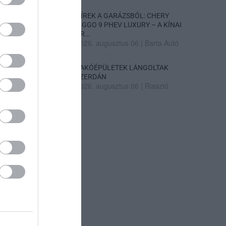
HÍREK A GARÁZSBÓL: CHERY
TIGGO 9 PHEV LUXURY – A KÍNAI
PR...
2026. augusztus 06
|
Barta Autó
LAKÓÉPÜLETEK LÁNGOLTAK
SZERDÁN
2026. augusztus 06
|
Riasztó