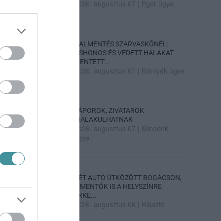
2026. augusztus 07
|
Eger ügye
HALMENTÉS SZARVASKŐNÉL:
ŐSHONOS ÉS VÉDETT HALAKAT
MENTETT...
2026. augusztus 07
|
Környék ügye
ZÁPOROK, ZIVATAROK
KIALAKULHATNAK
2026. augusztus 07
|
Mindenki
ügye
KÉT AUTÓ ÜTKÖZÖTT BOGÁCSON,
A MENTŐK IS A HELYSZÍNRE
ÉRKE...
2026. augusztus 06
|
Riasztó