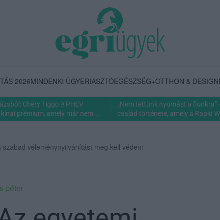
TÁS 2026
MINDENKI ÜGYE
RIASZTÓ
EGÉSZSÉG+
OTTHON & DESIGN
rázsból: Chery Tiggo 9 PHEV
„Nem tettünk nyomást a fiunkra” 
 kínai prémium, amely már nem...
család története, amely a Rapid Wi
a szabad véleménynyilvánítást meg kell védeni
s péter
 Az egyetemi