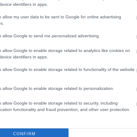
e az intézményi autonómiában, a szabad
evice identifiers in apps.
ág tiszteletében rejlik. Kiemelte azt is,
o allow my user data to be sent to Google for online advertising
k és dolgozóknak a kiállását, akik elveik
s.
to allow Google to send me personalized advertising.
abadsága és a szabad véleménynyilvánítás
o allow Google to enable storage related to analytics like cookies on
, amelyet közösen kell megőrizni és
evice identifiers in apps.
o allow Google to enable storage related to functionality of the website
gy az Eszterházy Károly Katolikus Egyetem
 felkészültség és a teljesítmény határozza
o allow Google to enable storage related to personalization.
zás vagy a személyes befolyásgyakorlás.
o allow Google to enable storage related to security, including
és működését érintő kérdésekben a szakmai
cation functionality and fraud prevention, and other user protection.
 a politikai kötődésekkel szemben.
CONFIRM