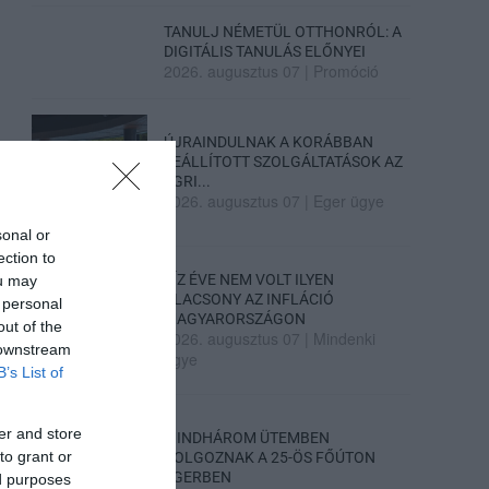
TANULJ NÉMETÜL OTTHONRÓL: A
DIGITÁLIS TANULÁS ELŐNYEI
2026. augusztus 07
|
Promóció
ÚJRAINDULNAK A KORÁBBAN
LEÁLLÍTOTT SZOLGÁLTATÁSOK AZ
EGRI...
2026. augusztus 07
|
Eger ügye
sonal or
ection to
TÍZ ÉVE NEM VOLT ILYEN
ou may
ALACSONY AZ INFLÁCIÓ
 personal
MAGYARORSZÁGON
out of the
2026. augusztus 07
|
Mindenki
 downstream
ügye
B’s List of
er and store
MINDHÁROM ÜTEMBEN
to grant or
DOLGOZNAK A 25-ÖS FŐÚTON
EGERBEN
ed purposes