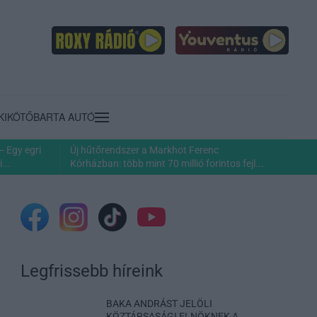
KIKÖTŐ
BARTA AUTÓ
– Egy egri
Új hűtőrendszer a Markhot Ferenc
...
Kórházban: több mint 70 millió forintos fejl...
Legfrissebb híreink
BAKA ANDRÁST JELÖLI
KÖZTÁRSASÁGI ELNÖKNEK A