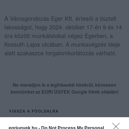
A Városgondozás Eger Kft. értesíti a tisztelt
lakosságot, hogy 2024. október 17-én 9 és 14
óra között munkálatokat végez Egerben, a
Kossuth Lajos utcában. A munkavégzés ideje
alatt szakaszos forgalomkorlátozás várható.
Ne maradjon le a legfrissebb hírekről, kövessen
bennünket az EGRI ÜGYEK Google Hírek oldalán!
VISSZA A FŐOLDALRA
egriugyek.hu -
Do Not Process My Personal