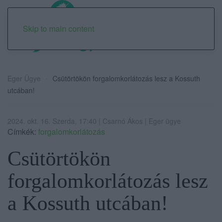
Skip to main content
Eger Ügye
Csütörtökön forgalomkorlátozás lesz a Kossuth
utcában!
2024. okt. 16. Szerda, 17:40 | Csarnó Ákos | Eger ügye
Címkék:
forgalomkorlátozás
Csütörtökön
forgalomkorlátozás lesz
a Kossuth utcában!