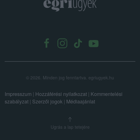
.
©
2026.
Minden jog fenntartva. egriugyek.hu
Impresszum
|
Hozzáférési nyilatkozat
|
Kommentelési
szabályzat
|
Szerzői jogok
|
Médiaajánlat
Ugrás a lap tetejére