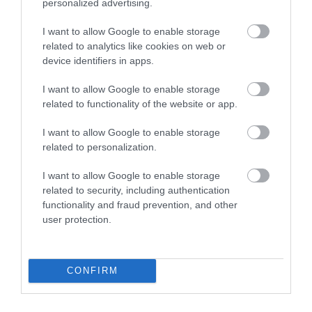
personalized advertising.
MINDHÁROM ÜTEMBEN DOLGOZNAK A
25-ÖS FŐÚTON EGERBEN
I want to allow Google to enable storage
2026. augusztus 07
|
Eger ügye
related to analytics like cookies on web or
device identifiers in apps.
HALMENTÉS SZARVASKŐNÉL: ŐSHONOS
ÉS VÉDETT HALAKAT MENTETT...
I want to allow Google to enable storage
2026. augusztus 07
|
Környék ügye
related to functionality of the website or app.
ZÁPOROK, ZIVATAROK
I want to allow Google to enable storage
KIALAKULHATNAK
related to personalization.
2026. augusztus 07
|
Mindenki ügye
I want to allow Google to enable storage
KÉT AUTÓ ÜTKÖZÖTT BOGÁCSON, A
related to security, including authentication
MENTŐK IS A HELYSZÍNRE ÉRKE...
functionality and fraud prevention, and other
2026. augusztus 06
|
Riasztó
user protection.
HÍREK A GARÁZSBÓL: CHERY TIGGO 9
PHEV LUXURY – A KÍNAI PR...
2026. augusztus 06
|
Barta Autó
CONFIRM