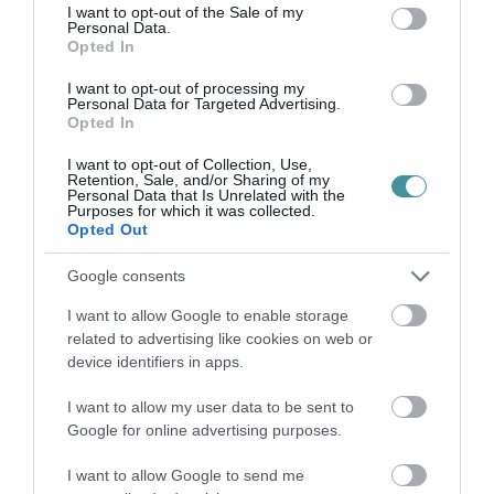
consent section.
I want to opt-out of the Sale of my
TATA ELBŰVÖLŐ LÁTVÁNYOSSÁGAI,
Personal Data.
AMIKÉRT ÉRDEMES MEGNÉZNI
Opted In
2026. augusztus 08
|
Promóció
I want to opt-out of processing my
Personal Data for Targeted Advertising.
TÖBB MINT EGY HÓNAP IS LEHET, MIRE
Opted In
TELJESEN ÚJRAINDUL A P...
2026. augusztus 07
|
Mindenki ügye
I want to opt-out of Collection, Use,
Retention, Sale, and/or Sharing of my
Personal Data that Is Unrelated with the
TANULJ NÉMETÜL OTTHONRÓL: A
Purposes for which it was collected.
Opted Out
DIGITÁLIS TANULÁS ELŐNYEI
2026. augusztus 07
|
Promóció
Google consents
ÚJRAINDULNAK A KORÁBBAN
I want to allow Google to enable storage
LEÁLLÍTOTT SZOLGÁLTATÁSOK AZ
related to advertising like cookies on web or
EGRI...
2026. augusztus 07
|
Eger ügye
device identifiers in apps.
I want to allow my user data to be sent to
TÍZ ÉVE NEM VOLT ILYEN ALACSONY
Google for online advertising purposes.
AZ INFLÁCIÓ MAGYARORSZÁGON
2026. augusztus 07
|
Mindenki ügye
I want to allow Google to send me