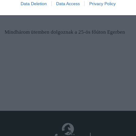
Data Deletion
Data Access
Privacy Policy
FRISS 10 EGER ÜGYE
Mindhárom ütemben dolgoznak a 25-ös főúton Egerben