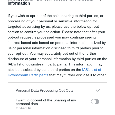
Information
If you wish to opt-out of the sale, sharing to third parties, or
processing of your personal or sensitive information for
Legfrissebb híreink
targeted advertising by us, please use the below opt-out
section to confirm your selection. Please note that after your
opt-out request is processed you may continue seeing
interest-based ads based on personal information utilized by
35 PERCES TANÓRÁK ÉS KEVESEBB
us or personal information disclosed to third parties prior to
HÁZI FELADAT JÖHET AZ ALSÓ ...
your opt-out. You may separately opt-out of the further
2026. augusztus 08
|
Mindenki ügye
disclosure of your personal information by third parties on the
IAB’s list of downstream participants. This information may
also be disclosed by us to third parties on the
IAB’s List of
Downstream Participants
that may further disclose it to other
BAKA ANDRÁST JELÖLI KÖZTÁRSASÁGI
third parties.
ELNÖKNEK A TISZA
2026. augusztus 08
|
Mindenki ügye
Please note that this website/app uses one or more Google
Personal Data Processing Opt Outs
services and may gather and store information including but
ÚJ MAGYAR KÜLÜGYI STRATÉGIA
not limited to your visit or usage behaviour. You may click to
I want to opt-out of the Sharing of my
KÉSZÜL, TELJES SZAKÍTÁS JÖN A...
personal data.
grant or deny consent to Google and its third-party tags to
2026. augusztus 08
|
Mindenki ügye
Opted In
use your data for below specified purposes in below Google