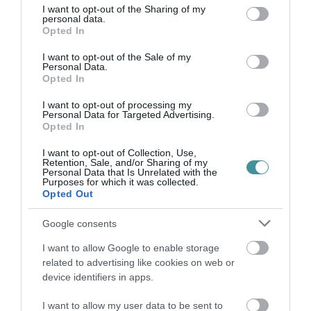
not limited to your visit or usage behaviour. You may click to
I want to opt-out of the Sharing of my
personal data.
grant or deny consent to Google and its third-party tags to
Opted In
use your data for below specified purposes in below Google
consent section.
I want to opt-out of the Sale of my
TATA ELBŰVÖLŐ LÁTVÁNYOSSÁGAI,
Personal Data.
AMIKÉRT ÉRDEMES MEGNÉZNI
Opted In
2026. augusztus 08
|
Promóció
I want to opt-out of processing my
Personal Data for Targeted Advertising.
Opted In
I want to opt-out of Collection, Use,
Retention, Sale, and/or Sharing of my
TÖBB MINT EGY HÓNAP IS LEHET, MIRE
Personal Data that Is Unrelated with the
Purposes for which it was collected.
TELJESEN ÚJRAINDUL A P...
Opted Out
2026. augusztus 07
|
Mindenki ügye
Google consents
I want to allow Google to enable storage
related to advertising like cookies on web or
device identifiers in apps.
TANULJ NÉMETÜL OTTHONRÓL: A
DIGITÁLIS TANULÁS ELŐNYEI
2026. augusztus 07
|
Promóció
I want to allow my user data to be sent to