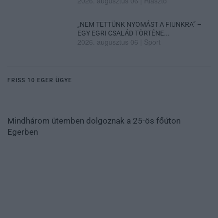
2026. augusztus 06
|
Riasztó
„NEM TETTÜNK NYOMÁST A FIUNKRA” –
EGY EGRI CSALÁD TÖRTÉNE...
2026. augusztus 06
|
Sport
FRISS 10 EGER ÜGYE
Mindhárom ütemben dolgoznak a 25-ös főúton
Egerben