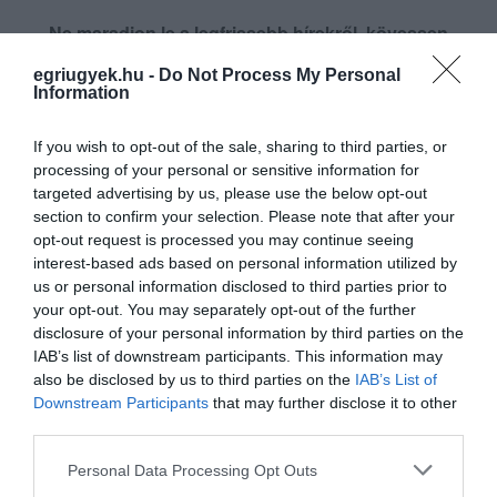
Ne maradjon le a legfrissebb hírekről, kövessen
bennünket az EGRI ÜGYEK Google Hírek oldalán!
egriugyek.hu -
Do Not Process My Personal
Information
VISSZA A FŐOLDALRA
If you wish to opt-out of the sale, sharing to third parties, or
processing of your personal or sensitive information for
targeted advertising by us, please use the below opt-out
section to confirm your selection. Please note that after your
opt-out request is processed you may continue seeing
interest-based ads based on personal information utilized by
us or personal information disclosed to third parties prior to
your opt-out. You may separately opt-out of the further
Legfrissebb híreink
disclosure of your personal information by third parties on the
IAB’s list of downstream participants. This information may
also be disclosed by us to third parties on the
IAB’s List of
Downstream Participants
that may further disclose it to other
ÚJ MAGYAR KÜLÜGYI STRATÉGIA KÉSZÜL,
third parties.
TELJES SZAKÍTÁS JÖN A...
2026. augusztus 08
|
Mindenki ügye
Please note that this website/app uses one or more Google
Personal Data Processing Opt Outs
services and may gather and store information including but