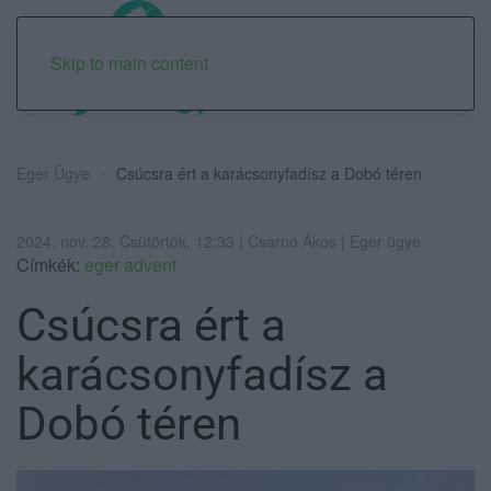
Skip to main content
Eger Ügye
Csúcsra ért a karácsonyfadísz a Dobó téren
2024. nov. 28. Csütörtök, 12:33 | Csarnó Ákos | Eger ügye
Címkék:
eger advent
Csúcsra ért a
karácsonyfadísz a
Dobó téren