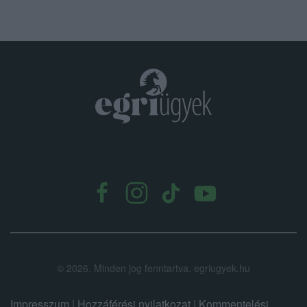
.
©
2026.
Minden jog fenntartva. egriugyek.hu
Impresszum
|
Hozzáférési nyilatkozat
|
Kommentelési