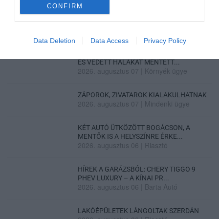
ÖS FŐÚTON EGERBEN
CONFIRM
2026. augusztus 07
|
Eger ügye
Data Deletion
Data Access
Privacy Policy
HALMENTÉS SZARVASKŐNÉL: ŐSHONOS
ÉS VÉDETT HALAKAT MENTETT...
2026. augusztus 07
|
Környék ügye
ZÁPOROK, ZIVATAROK KIALAKULHATNAK
2026. augusztus 07
|
Mindenki ügye
KÉT AUTÓ ÜTKÖZÖTT BOGÁCSON, A
MENTŐK IS A HELYSZÍNRE ÉRKE...
2026. augusztus 06
|
Riasztó
HÍREK A GARÁZSBÓL: CHERY TIGGO 9
PHEV LUXURY – A KÍNAI PR...
2026. augusztus 06
|
Barta Autó
LAKÓÉPÜLETEK LÁNGOLTAK SZERDÁN