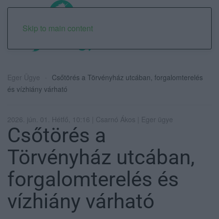
Skip to main content
Eger Ügye
Csőtörés a Törvényház utcában, forgalomterelés
és vízhiány várható
2026. jún. 01. Hétfő, 10:16 | Csarnó Ákos | Eger ügye
Csőtörés a
Törvényház utcában,
forgalomterelés és
vízhiány várható