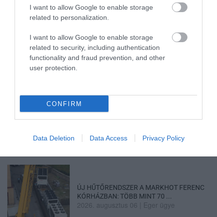
I want to allow Google to enable storage
related to personalization.
LAKÓÉPÜLETEK LÁNGOLTAK SZERDÁN
I want to allow Google to enable storage
2026. augusztus 06
|
Riasztó
related to security, including authentication
functionality and fraud prevention, and other
user protection.
CONFIRM
„NEM TETTÜNK NYOMÁST A FIUNKRA” –
EGY EGRI CSALÁD TÖRTÉNE...
2026. augusztus 06
|
Sport
Data Deletion
Data Access
Privacy Policy
ÚJ HŰTŐRENDSZER A MARKHOT FERENC
KÓRHÁZBAN: TÖBB MINT 70 ...
2026. augusztus 06
|
Eger ügye