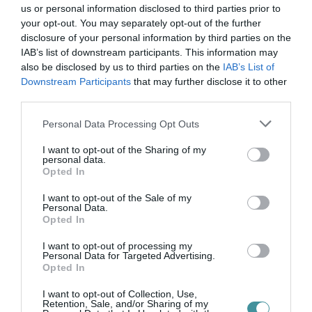
TÍZ ÉVE NEM VOLT ILYEN ALACSONY AZ
us or personal information disclosed to third parties prior to
INFLÁCIÓ MAGYARORSZÁGON
your opt-out. You may separately opt-out of the further
2026. augusztus 07
|
Mindenki ügye
disclosure of your personal information by third parties on the
IAB’s list of downstream participants. This information may
also be disclosed by us to third parties on the
IAB’s List of
Downstream Participants
that may further disclose it to other
third parties.
MINDHÁROM ÜTEMBEN DOLGOZNAK A 25-
Please note that this website/app uses one or more Google
Personal Data Processing Opt Outs
ÖS FŐÚTON EGERBEN
services and may gather and store information including but
2026. augusztus 07
|
Eger ügye
not limited to your visit or usage behaviour. You may click to
I want to opt-out of the Sharing of my
personal data.
grant or deny consent to Google and its third-party tags to
Opted In
use your data for below specified purposes in below Google
consent section.
I want to opt-out of the Sale of my
Personal Data.
Opted In
HALMENTÉS SZARVASKŐNÉL: ŐSHONOS
ÉS VÉDETT HALAKAT MENTETT...
I want to opt-out of processing my
2026. augusztus 07
|
Környék ügye
Personal Data for Targeted Advertising.
Opted In
I want to opt-out of Collection, Use,
Retention, Sale, and/or Sharing of my