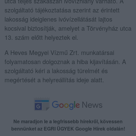
utca teljes szakaszán ivóvízhiány várható. A
szolgáltató tájékoztatása szerint az érintett
lakosság ideiglenes ivóvízellátását lajtos
kocsival biztosítják, amelyet a Törvényház utca
13. szám előtt helyeztek el.
A Heves Megyei Vízmű Zrt. munkatársai
folyamatosan dolgoznak a hiba kijavításán. A
szolgáltató kéri a lakosság türelmét és
megértését a helyreállítás ideje alatt.
Ne maradjon le a legfrissebb hírekről, kövessen
bennünket az EGRI ÜGYEK Google Hírek oldalán!