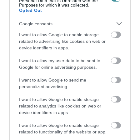
Personal Data that Is Unrelated with the
Purposes for which it was collected.
Opted Out
ZÁPOROK, ZIVATAROK KIALAKULHATNAK
2026. augusztus 07
|
Mindenki ügye
Google consents
I want to allow Google to enable storage
related to advertising like cookies on web or
device identifiers in apps.
I want to allow my user data to be sent to
KÉT AUTÓ ÜTKÖZÖTT BOGÁCSON, A
Google for online advertising purposes.
MENTŐK IS A HELYSZÍNRE ÉRKE...
2026. augusztus 06
|
Riasztó
I want to allow Google to send me
personalized advertising.
I want to allow Google to enable storage
related to analytics like cookies on web or
HÍREK A GARÁZSBÓL: CHERY TIGGO 9
device identifiers in apps.
PHEV LUXURY – A KÍNAI PR...
2026. augusztus 06
|
Barta Autó
I want to allow Google to enable storage
related to functionality of the website or app.